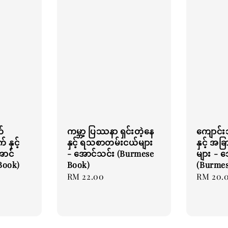
်
ကမ္ဘာ့ ပြဿနာ ရှင်းတဲ့နေ
ကျောင်
 နှင့်
နှင့် ရသစာတမ်းငယ်များ
နှင့် အခ
ောင်
- အောင်သင်း (Burmese
များ - 
Book)
Book)
(Burmes
Regular
RM 22.00
Regular
RM 20.
price
price