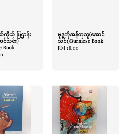
ုယ်ကိုယ် ပြဌာန်း
ဗုဒ္ဓကိုအန်တုသူ(အောင်
ောင်သင်း)
သင်း)Burmese Book
e Book
Regular
RM 18.00
00
price