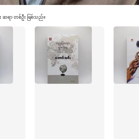
ာရေး ဆရာ တစ်ဦး ဖြစ်သည်။