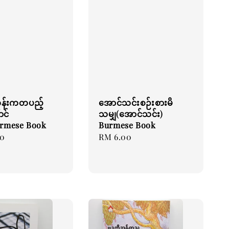
ုန်းကတပည့်
အောင်သင်းစဉ်းစားမိ
ာင်
သမျှ(အောင်သင်း)
urmese Book
Burmese Book
00
Regular
RM 6.00
price