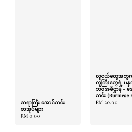
လူငယ်တွေအတွက
လူကြီးတွေရဲ့ ပန္နက်
ဘဝအဓိဌာန် - အ
သင်း (Burmese 
Regular
RM 20.00
ဆရာကြီး အောင်သင်း
စာအုပ်များ
price
Regular
RM 0.00
price