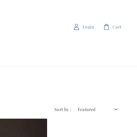
Login
Cart
Sort by :