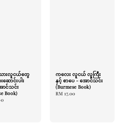
းသားလူငယ်တွေ
ကလေး လူငယ် လူကြီး
ြားဆောင်းပါး
နှင့် စာပေ - အောင်သင်း
အောင်သင်း
(Burmese Book)
e Book)
Regular
RM 17.00
00
price