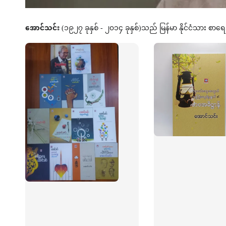
အောင်သင်း
(၁၉၂၇ ခုနှစ် - ၂၀၁၄ ခုနှစ်)သည် မြန်မာ နိုင်ငံသား စ