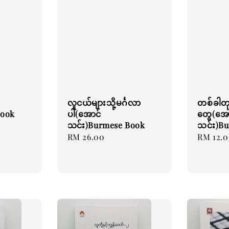
လူငယ်များသို့မင်္ဂလာ
တစ်ခါတ
Book
ပါ(အောင်
တွေ(အေ
သင်း)Burmese Book
သင်း)B
Regular
RM 26.00
Regular
RM 12.
price
price