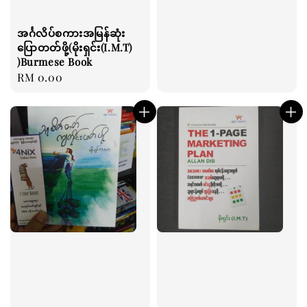
အင်္ဂလိပ်စကားအမြန်ဆုံး
ပြောတတ်ဖို့(မိုးရှင်း(I.M.T)
)Burmese Book
Regular
RM 0.00
price