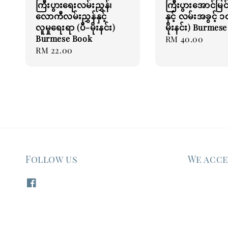
ကြီးပွားရေးလမ်းညွှန်၊
ကြီးပွားအောင်မြင်
လောကီလမ်းညွှန်နှင့်
နှင့် လမ်းအခွင့် ၁
လူမှုရေးရာ (ပီ-မိုးနင်း)
မိုးနင်း) Burmes
Burmese Book
Regular
RM 40.00
Regular
RM 22.00
price
price
Follow us
We acc