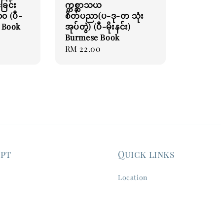
ခြင်း
က္ကစ္ဆာသယ
၀၀ (ပီ-
စိတ်ပညာ(ပ-ဒု-တ သုံး
e Book
အုပ်တွဲ) (ပီ-မိုးနင်း)
Burmese Book
Regular
RM 22.00
price
ept
Quick links
Location