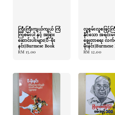
ကြီးကြီးကျယ်ကျယ် ကြံ
လူစွမ်းလူစဖြင့်ကြီ
ကြစမ်းပါ နှင့် အခြား
နိုင်သော အရင်းမစ
ဆောင်းပါးများ(ပီ-မိုး
ချွေတာရေး လက်စွ
နင်း)Burmese Book
မိုးနင်း)Burmese
Regular
RM 15.00
Regular
RM 12.00
price
price