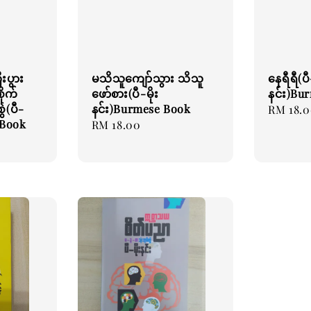
းပွား
မသိသူကျော်သွား သိသူ
နေရီရီ(ပီ-
ိုက်
ဖော်စား(ပီ-မိုး
နင်း)Bu
ဲ(ပီ-
နင်း)Burmese Book
Regular
RM 18.
 Book
Regular
RM 18.00
price
price