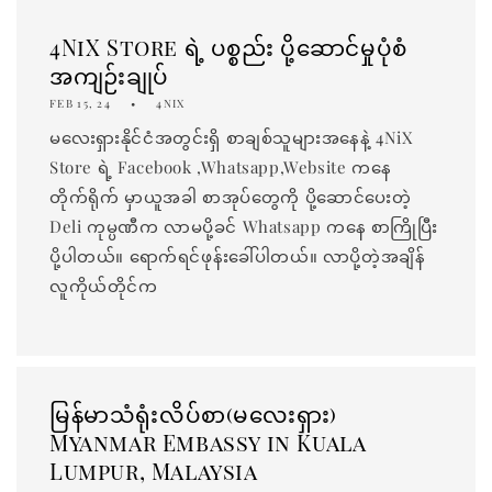
4NiX Store ရဲ့ ပစ္စည်း ပို့ဆောင်မှုပုံစံ
အကျဉ်းချုပ်
FEB 15, 24
4NIX
မလေးရှားနိုင်ငံအတွင်းရှိ စာချစ်သူများအနေနဲ့ 4NiX
Store ရဲ့ Facebook ,Whatsapp,Website ကနေ
တိုက်ရိုက် မှာယူအခါ စာအုပ်တွေကို ပို့ဆောင်ပေးတဲ့
Deli ကုမ္ပဏီက လာမပို့ခင် Whatsapp ကနေ စာကြိုပြီး
ပို့ပါတယ်။ ရောက်ရင်ဖုန်းခေါ်ပါတယ်။ လာပို့တဲ့အချိန်
လူကိုယ်တိုင်က
မြန်မာသံရုံးလိပ်စာ(မလေးရှား)
Myanmar Embassy in Kuala
Lumpur, Malaysia