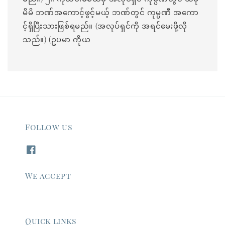
မိမိ ဘဏ်အကောင့်ဖွင့်မယ့် ဘဏ်တွင် ကုမ္ပဏီ အကော
င့်ရှိပြီးသားဖြစ်ရမည်။ (အလုပ်ရှင်ကို အရင်မေးဖို့လို
သည်။) (ဥပမာ ကိုယ
Follow us
We accept
Quick links