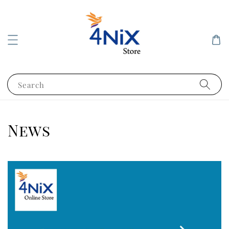
Search
News