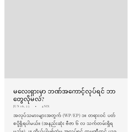
မလေးရှားမှာ ဘဏ်အကောင့်လုပ်ရင် ဘာ
တွေလိုမလဲ?
JUN 16, 23
4NIX
အလုပ်သမားများအတွက် (WP/EP) ၁။ တရားဝင် ပတ်
စပို့ရှိရပါမယ်။ (အနည်းဆုံး ဗီဇာ ၆ လ သက်တမ်းရှိရ
မည်။) ၂။ ကိုယ်ပါမစ်ထဲမှ အလုပ်ရှင် ကုမ္ပဏီတွင် ယခု