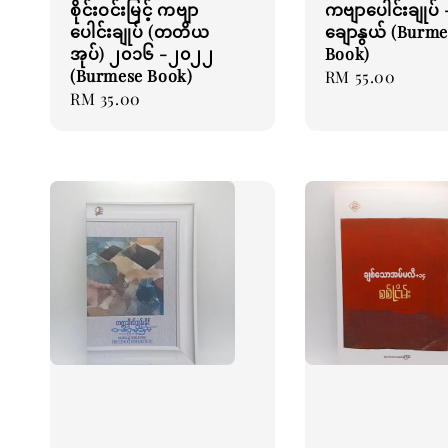
စိုင်းဝင်းမြင့် ကဗျာ
ကဗျာပေါင်းချုပ် 
ပေါင်းချုပ် (တတိယ
ချောနွယ် (Burme
အုပ်) ၂၀၁၆ -၂၀၂၂
Book)
(Burmese Book)
Regular
RM 55.00
Regular
RM 35.00
price
price