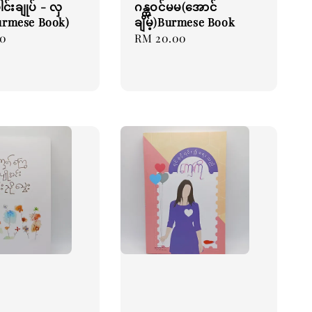
်းချုပ် - လှ
ဂန္ထဝင်မမ(အောင်
urmese Book)
ချိမ့်)Burmese Book
00
Regular
RM 20.00
price