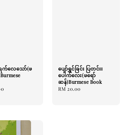
းရက်လေသော်(ဖ
ပျော်ရွှင်ခြင်း ပြတင်းး
)Burmese
ပေါက်လေး(ဖရော်
ဆန်)Burmese Book
00
Regular
RM 20.00
price