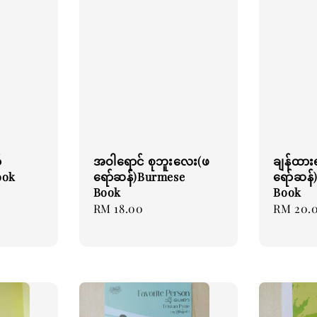
်
အဝါရောင် စုဘူးလေး(ဖ
ချန်ထာ
ook
ရော်ဆန်)Burmese
ရော်ဆန်
Book
Book
Regular
RM 18.00
Regular
RM 20.
price
price