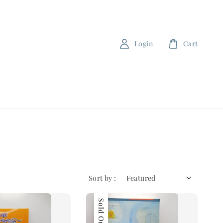
Login
Cart
Sort by :
Sold Out