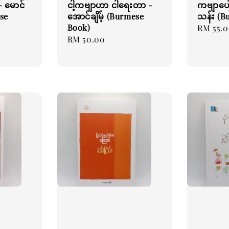
- မောင်
ငါ့ကဗျာဟာ ငါရေးတာ -
ကဗျာပေါင
se
အောင်ချိမ့် (Burmese
သန်း (B
Book)
Regular
RM 55.
Regular
RM 50.00
price
price