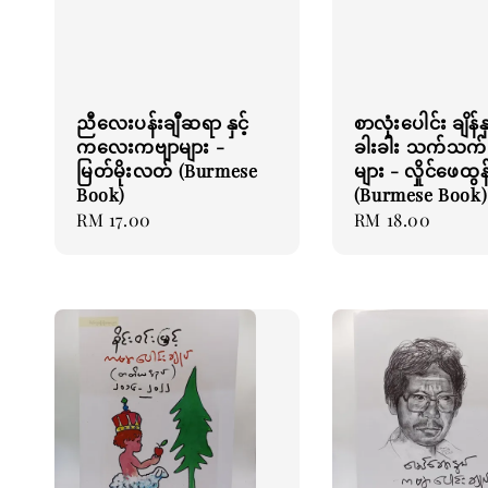
ညီလေးပန်းချီဆရာ နှင့်
စာလုံးပေါင်း ချိန်နှ
ကလေးကဗျာများ -
ခါးခါး သက်သက်
မြတ်မိုးလတ် (Burmese
များ - လှိုင်ဖေထွန
Book)
(Burmese Book)
Regular
RM 17.00
Regular
RM 18.00
price
price