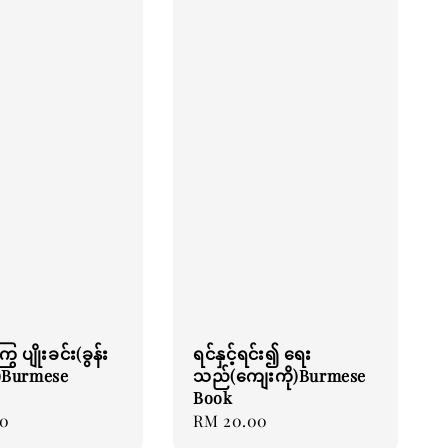
ေ ပျိုးခင်း(ခွန်း
ရင်နှင့်ရင်း၍ ရေး
)Burmese
သည်(ကျေးကို)Burmese
Book
00
Regular
RM 20.00
price