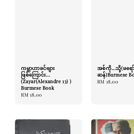
ကမ္ဘာဟာခင်ဗျား
အစ်ကို...သို့(ဖရော
ဖြစ်ကြောင်း...
ဆန်)Burmese B
(Zayar(Alexandre 13) )
Regular
RM 18.00
Burmese Book
price
Regular
RM 18.00
price