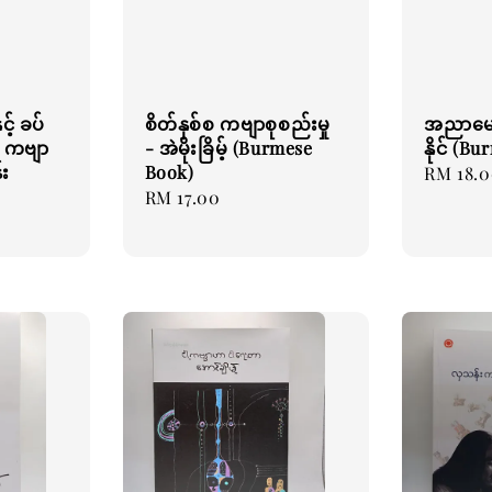
င့် ခပ်
စိတ်နှစ်စ ကဗျာစုစည်းမှု
အညာမော
 ကဗျာ
- အဲမိုးခြိမ့် (Burmese
နိုင် (B
်း
Book)
Regular
RM 18.
Regular
RM 17.00
price
price