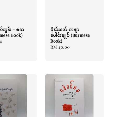
်ကွန်း - စဆ
မိုဃ်းဇော် ကဗျာ
urmese Book)
ပေါင်းချုပ် (Burmese
Book)
00
Regular
RM 40.00
price