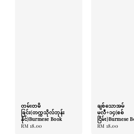
တမ်းတမိ
ချစ်သောအမ်
ခြင်း(တက္ကသိုလ်ဘုန်း
မလီ+၁၄(စစ်
နိုင်)Burmese Book
ငြိမ်း)Burmese 
Regular
RM 18.00
Regular
RM 18.00
price
price