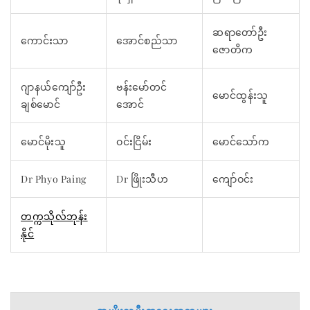
ဆရာတော်ဦး
ကောင်းသာ
အောင်စည်သာ
ဇောတိက
ဂျာနယ်ကျော်ဦး
ဗန်းမော်တင်
မောင်ထွန်းသူ
ချစ်မောင်
အောင်
မောင်မိုးသူ
ဝင်းငြိမ်း
မောင်သော်က
Dr Phyo Paing
Dr ဖြိုးသီဟ
ကျော်ဝင်း
တက္ကသိုလ်ဘုန်း
နိုင်