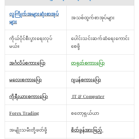
လူကြိုက်အများဆုံးစာအုပ်
အသစ်ထွက်စာအုပ်များ
များ
ကိုယ်ပိုင်စီးပွားရေးလုပ်
ပေါင်းသင်းဆက်ဆံရေးကောင်း
မယ်။
စေဖို့
အင်္ဂလိပ်စကားပြော
တရုတ်စကားပြော
မလေးစကားပြော
ဂျပန်စကားပြော
ကိုရီးယားစကားပြော
IT & Computer
Forex Trading
စတော့ရှယ်ယာ
အမျိုးသမီးတို့ဖတ်ဖို့
စိတ်ခွန်အားဖြည့်