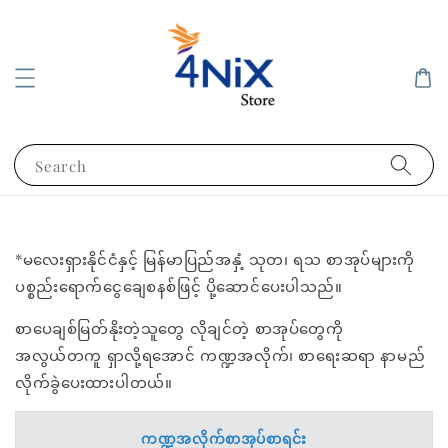
Search
*မလေးရှားနိုင်ငံနှင့် မြန်မာပြည်အနှံ့ သုတ၊ ရသ စာအုပ်များကို
ပစ္စည်းရောက်ငွေချေစနစ်ဖြင့် ပို့ဆောင်ပေးပါသည်။
စာပေချစ်မြတ်နိုးတဲ့သူတွေ လိုချင်တဲ့ စာအုပ်တွေကို
အလွယ်တကူ ရှာလို့ရအောင် ကဏ္ဍအလိုက်၊ စာရေးဆရာ နာမည်
လိုက်ခွဲပေးထားပါတယ်။
ကဏ္ဍအလိုက်စာအုပ်စာရင်း