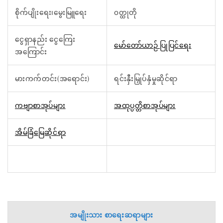
စိုက်ပျိုးရေး၊မွေးမြူရေး
၀တ္ထုတို
ငွေရှာနည်း ငွေကြေး
မော်တော်ယာဉ် ပြုပြင်ရေး
အကြောင်း
မားကက်တင်း(အရောင်း)
ရင်းနှီးမြှုပ်နှံမှုဆိုင်ရာ
ကဗျာစာအုပ်များ
အထုပ္ပတ္တိစာအုပ်များ
အိမ်ခြံမြေဆိုင်ရာ
အမျိုးသား စာရေးဆရာများ