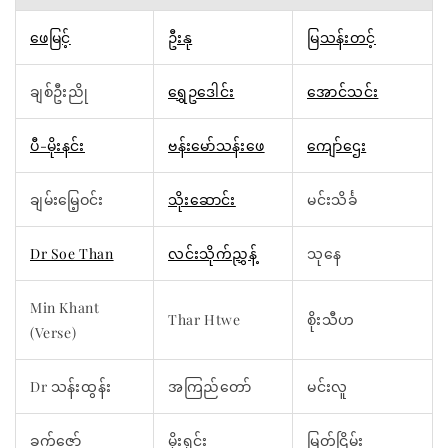
ဖေမြင့်
ဦးနု
မြသန်းတင့်
ချစ်ဦးညို
ရွှေဥဒေါင်း
အောင်သင်း
ပီ-မိုးနင်း
ဗန်းမော်သန်းဖေ
ကျော်ဌေး
ချမ်းမြေ့ဝင်း
သိုးဆောင်း
မင်းသိင်္ခ
Dr Soe Than
လင်းသိုက်ညွှန့်
သုနေ
Min Khant
Thar Htwe
စိုးသီဟ
(Verse)
Dr သန်းထွန်း
အကြည်တော်
မင်းလူ
ခက်ဇော်
မိုးရှင်း
မြတ်ငြိမ်း