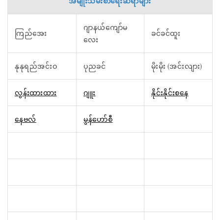
အမျိုးသမီးစာရေးဆရာများ
ဂျာနယ်ကျော်မ
ကြည်အေး
ခင်ခင်ထူး
လေး
နုနုရည်အင်းဝ
ပုညခင်
မိုးမိုး (အင်းလျား)
လွန်းထားထား
ဂျူး
နိုင်းနိုင်းစနေ
နေဗလ်
မွန်ဟော်စီ