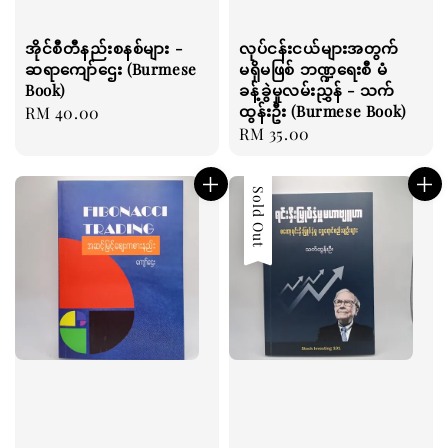
အိုင်စီတီနည်းစနစ်များ -
လုပ်ငန်းငယ်များအတွက်
ဆရာကျော်ဌေး (Burmese
မရှိမဖြစ် ဘဏ္ဍရေးစီ မံ
Book)
ခန့်ခွဲမှုလမ်းညွှန် - သက်
ထွန်းဦး (Burmese Book)
Regular
RM 40.00
Regular
RM 35.00
price
price
Sold Out