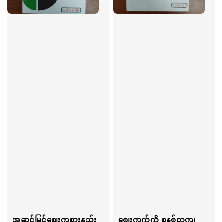
အဆင့်မြင့်စျေးကစားနည်း
စျေးကွက်ကို စနစ်တကျ