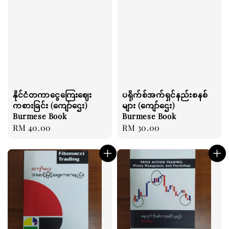
နိုင်ငံတကာငွေကြေးဈေး
ပရိုက်စ်အက်ရှင်နည်းစနစ်
ကစားခြင်း (ကျော်ဌေး)
များ (ကျော်ဌေး)
Burmese Book
Burmese Book
Regular
RM 40.00
Regular
RM 30.00
price
price