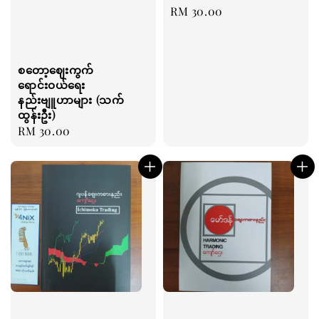
Regular
RM 30.00
price
စတော့ဈေးကွက်
ရောင်းဝယ်ရေး
နည်းဗျူဟာများ (သက်
ထွန်းဦး)
Regular
RM 30.00
price