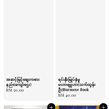
အဆင့်မြင့်‌စျေးကစား
ရင်းနှီးမြုပ်နှံမှု
နည်း(ကျော်ဌေး)
မဟာဗျူဟာ(သက်ထွန်း
ဦး)Burmese Book
Regular
RM 50.00
Regular
RM 40.00
price
price