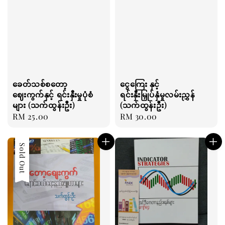
ခေတ်သစ်စတော့
ငွေကြေး နှင့်
ဈေးကွက်နှင့် ရင်းနှီးမှုပုံစံ
ရင်းနှီးမြှုပ်နှံမှုလမ်းညွှန်
များ (သက်ထွန်းဦး)
(သက်ထွန်းဦး)
Regular
RM 25.00
Regular
RM 30.00
price
price
Sold Out