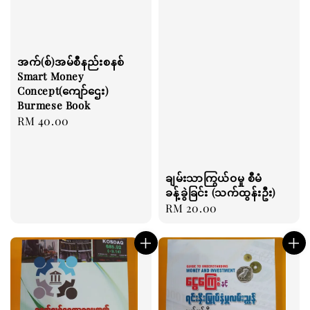
အက်(စ်)အမ်စီနည်းစနစ်
Smart Money
Concept(ကျော်ဌေး)
Burmese Book
Regular
RM 40.00
price
ချမ်းသာကြွယ်ဝမှု စီမံ
ခန့်ခွဲခြင်း (သက်ထွန်းဦး)
Regular
RM 20.00
price