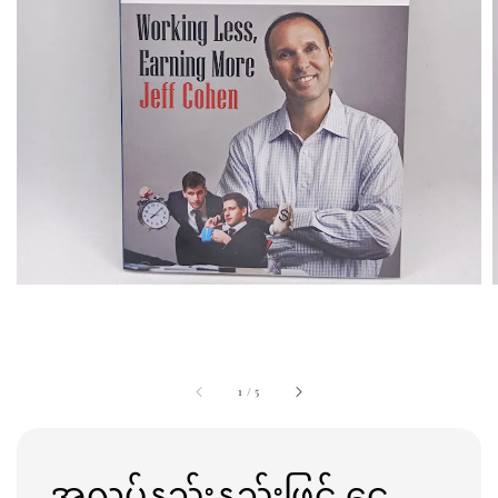
1
/
5
အလုပ်နည်းနည်းဖြင့် ငွေ