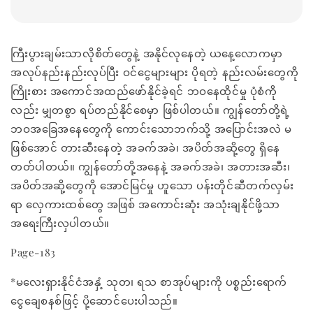
ကြီးပွားချမ်းသာလိုစိတ်တွေနဲ့ အနိုင်လုနေတဲ့ ယနေ့လောကမှာ
အလုပ်နည်းနည်းလုပ်ပြီး ဝင်ငွေများများ ပိုရတဲ့ နည်းလမ်းတွေကို
ကြိုးစား အကောင်အထည်ဖော်နိုင်ခဲ့ရင် ဘဝနေထိုင်မှု ပုံစံကို
လည်း မျှတစွာ ရပ်တည်နိုင်စေမှာ ဖြစ်ပါတယ်။ ကျွန်တော်တို့ရဲ့
ဘဝအခြေအနေတွေကို ကောင်းသောဘက်သို့ အပြောင်းအလဲ မ
ဖြစ်အောင် တားဆီးနေတဲ့ အခက်အခဲ၊ အပိတ်အဆို့တွေ ရှိနေ
တတ်ပါတယ်။ ကျွန်တော်တို့အနေနဲ့ အခက်အခဲ၊ အတားအဆီး၊
အပိတ်အဆို့တွေကို အောင်မြင်မှု ဟူသော ပန်းတိုင်ဆီတက်လှမ်း
ရာ လှေကားထစ်တွေ အဖြစ် အကောင်းဆုံး အသုံးချနိုင်ဖို့သာ
အရေးကြီးလှပါတယ်။
Page-183
*မလေးရှားနိုင်ငံအနှံ့ သုတ၊ ရသ စာအုပ်များကို ပစ္စည်းရောက်
ငွေချေစနစ်ဖြင့် ပို့ဆောင်ပေးပါသည်။