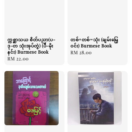
က္ကစ္ဆာသယ စိတ်ပညာ(ပ-
တစ်+တစ်=သုံး (ချမ်းမြေ့
ဒု-တ သုံးအုပ်တွဲ) (ပီ-မိုး
ဝင်း) Burmese Book
နင်း) Burmese Book
Regular
RM 28.00
Regular
RM 22.00
price
price