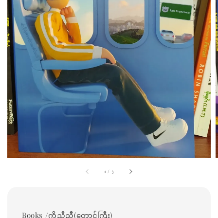
1
/
3
Books /ကိုညီညီ(တောင်ကြီး)