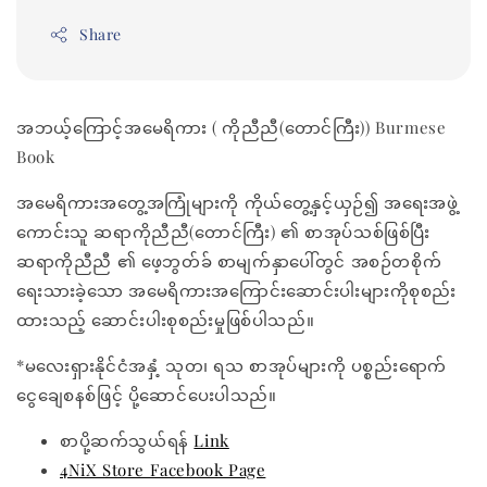
Share
အဘယ့်ကြောင့်အမေရိကား ( ကိုညီညီ(တောင်ကြီး)) Burmese
Book
အမေရိကားအတွေ့အကြုံများကို ကိုယ်တွေ့နှင့်ယှဉ်၍ အရေးအဖွဲ့
ကောင်းသူ ဆရာကိုညီညီ(တောင်ကြီး) ၏ စာအုပ်သစ်ဖြစ်ပြီး
ဆရာကိုညီညီ ၏ ဖေ့ဘွတ်ခ် စာမျက်နှာပေါ်တွင် အစဉ်တစိုက်
ရေးသားခဲ့သော အမေရိကားအကြောင်းဆောင်းပါးများကိုစုစည်း
ထားသည့် ဆောင်းပါးစုစည်းမှုဖြစ်ပါသည်။
*မလေးရှားနိုင်ငံအနှံ့ သုတ၊ ရသ စာအုပ်များကို ပစ္စည်းရောက်
ငွေချေစနစ်ဖြင့် ပို့ဆောင်ပေးပါသည်။
စာပို့ဆက်သွယ်ရန်
Link
4NiX Store Facebook Page