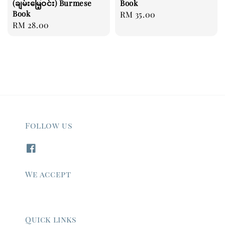
(ချမ်းမြေ့ဝင်း) Burmese
Book
Book
Regular
RM 35.00
Regular
RM 28.00
price
price
Follow us
We accept
Quick links