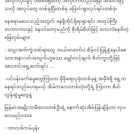
အလုပ်လုပ်ခွင့် ပါမစ်မရှိတော့ အလုပ်ကလည်းမမြဲ၊ အဆင်ပြေ
သလို အလုပ်တွေ တစ်ခုပြီးတစ်ခု ပြောင်းရှာလုပ်ရင်းတစ်ဖုံ၊
နေစရာမပေးသည့်အတွက် နေဖို့ထိုင်ဖို့ရာရှာရင်း အထုပ်ကြီး
တကားကားနှင့် နေဝင်တော့မည်ကို စိုးရိမ်စိတ်ဖြင့် လေးလံနေမိတဲ့
ခြေလှမ်းများ၊
- သွေးအက်ကွဲဒဏ်ရာတွေ ဘယ်လောက်ပဲ စိမ့်ဝင်ပြန့်နှံ့နေပါစေ
သားအနာဂတ်အတွက်ဟူသော မျှော်လင့်ချက် စိတ်ကူးတို့ဖြင့်
အားတင်းရှေ့ဆက်ရင်း ...
-ပင်ပန်းခက်ခဲမှုတွေကြားက မှီခိုစရာပုခုံးတစ်ခုနဲ့ အမှီခံဖို့ ရှေ့က
နေရပ်တည်ပေးရမယ့် အိမ်ကလေးတစ်လုံးတို့ရဲ့ ကြားက စိတ်
လွန်ဆွဲမှုတွေနဲ့
မြန်မာအမျိုးသမီးလေးတစ်ဦးရဲ့ နောက်ဆုံးအိမ်ပြန်ချိန်ဟာ လှပ
လေမည်လား။
#ဘာလစ်ကမ်ပုန်း