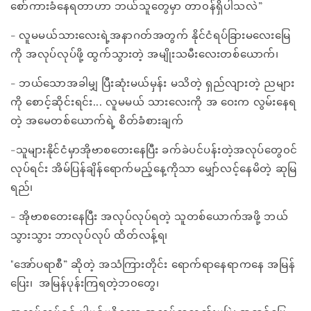
စော်ကားခံနေရတာဟာ ဘယ်သူတွေမှာ တာ၀န်ရှိပါသလဲ”
- လူမမယ်သားလေးရဲ့အနာဂတ်အတွက် နိုင်ငံရပ်ခြားမလေးမြေ
ကို အလုပ်လုပ်ဖို့ ထွက်သွားတဲ့ အမျိုးသမီးလေးတစ်‌ယောက်၊
- ဘယ်သောအခါမျှ ပြီးဆုံးမယ်မှန်း မသိတဲ့ ရှည်လျားတဲ့ ညများ
ကို စောင့်ဆိုင်းရင်း... လူမမယ် သားလေးကို အ‌ ဝေးက လွမ်းနေရ
တဲ့ အမေတစ်ယောက်ရဲ့ စိတ်ခံစားချက်
-သူများနိုင်ငံမှာအိုဗာစတေးနေပြီး ခက်ခဲပင်ပန်းတဲ့အလုပ်တွေ၀င်
လုပ်ရင်း အိမ်ပြန်ချိန်ရောက်မည့်နေ့ကိုသာ မျှော်လင့်နေမိတဲ့ ဆုမြ
ရည်၊
- အိုဗာစတေးနေပြီး အလုပ်လုပ်ရတဲ့ သူတစ်ယောက်အဖို့ ဘယ်
သွားသွား ဘာလုပ်လုပ် ထိတ်လန့်ရ၊
"အော်ပရာစီ” ဆိုတဲ့ အသံကြားတိုင်း ရောက်ရာနေရာကနေ အမြန်
ပြေး၊ အမြန်ပုန်းကြရတဲ့ဘ၀တွေ၊