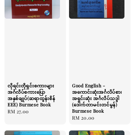
လိုရင်းတိုရှင်းစကားများ
Good English -
အင်္ဂလိပ်စကားပြော
အကောင်းဆုံးအင်္ဂလိပ်စာ၊
အနှစ်ချုပ်(ဆရာထွန်းစိန်
အရှင်းဆုံး အင်္ဂလိပ်သဒ္ဒါ
EEE) Burmese Book
(ဒေါက်တာမင်းတင်မွန်)
Burmese Book
Regular
RM 27.00
Regular
RM 20.00
price
price