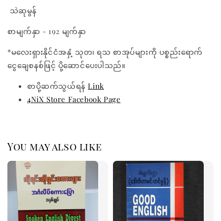
သဲဆုမွန်
စာမျက်နှာ - 192 မျက်နှာ
*မလေးရှားနိုင်ငံအနှံ့ သုတ၊ ရသ စာအုပ်များကို ပစ္စည်းရောက်
ငွေချေစနစ်ဖြင့် ပို့ဆောင်ပေးပါသည်။
စာပို့ဆက်သွယ်ရန်
Link
4NiX Store Facebook Page
You may also like