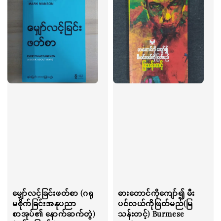
မျှော်လင့်ခြင်းဖတ်စာ (ဂရု
ဓားတောင်ကိုကျော်၍ မီး
မစိုက်ခြင်းအနုပညာ
ပင်လယ်ကိုဖြတ်မည်(မြ
စာအုပ်၏ နောက်ဆက်တွဲ)
သန်းတင့်) Burmese