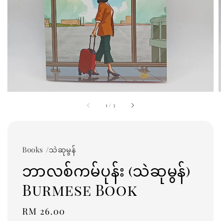
1
/
3
Books /သဲဆုမွန်
ဘာလစ်ကမ်ပုန်း (သဲဆုမွန်)
Burmese Book
Regular
RM 26.00