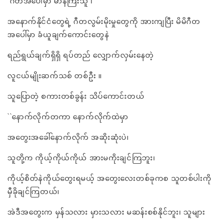
ဂီတအပေါ်မှာ မာနကြီးသူ ၊
အနောက်နိုင်ငံတွေရဲ့ ဂီတလွမ်းမိုးမှုတွေကို အားကျပြီး မိမိဂီတ
အပေါ်မှာ ခံယူချက်ကောင်းတွေနဲ
ရည်ရွယ်ချက်ရှိရှိ ရပ်တည် လျှောက်လှမ်းနေတဲ့
လူငယ်မျိုးဆက်သစ် တစ်ဦး ။
သူပြောတဲ့ စကားတစ်ခွန်း သိပ်ကောင်းတယ်
``နောက်လိုက်တကာ နောက်လိုက်ထဲမှာ
အတွေးအခေါ်နောက်လိုက် အဆိုးဆုံးပဲ၊
သူတို့က ကိုယ့်ကိုယ်ကိုယ် အားမကိုးချင်ကြဘူး၊
ကိုယ့်စိတ်နဲကိုယ်တွေးရမယ့် အတွေးလေးတစ်ခုကစ သူတစ်ပါးကို
မှီခိုချင်ကြတယ်၊
အဲဒီအတွေးက မှန်သလား မှားသလား မဆန်းစစ်နိုင်ဘူး၊ သူများ