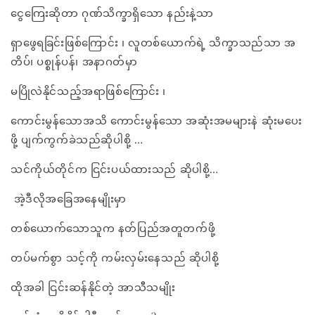
ငွေကြေးဆိုတာ ဂုဏ်သိက္ခာရှိသော နည်းနဲ့သာ
ရှာဖွေရခြင်းဖြစ်ကြောင်း ၊ လူတစ်ယောက်ရဲ့ သိက္ခာသည်သာ အ
တိပ်၊ ပစ္စုန်ပန်၊ အနာဂတ်မှာ
မပြိုလဲနိုင်သည့်အရာဖြစ်ကြောင်း ၊
ကောင်းမွန်သောအသိ ကောင်းမွန်သော အဆုံးအမများနဲ ဆုံးမပေး
ဖို့ ပျက်ကွက်ခဲသည်ဆိုပါစို့ …
သင်ကိုယ်တိုင်က ငြင်းပယ်ထားသည် ဆိုပါစို့…
အဲ့ဒီလိုအခြေအနေမျိုးမှာ
တစ်ယောက်သောသူက နတ်ပြည်အတူတက်ဖို့
တပ်မက်စွာ သင့်ကို ကမ်းလှမ်းနေသည် ဆိုပါစို့
ထိုအခါ ငြင်းဆန်နိုင်တဲ့ အာသီသမျိုး