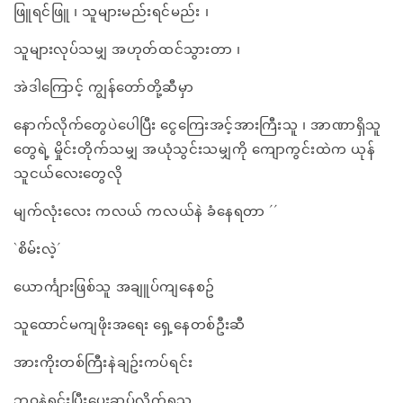
ဖြူရင်ဖြူ ၊ သူများမည်းရင်မည်း ၊
သူများလုပ်သမျှ အဟုတ်ထင်သွားတာ ၊
အဲဒါကြောင့် ကျွန်တော်တို့ဆီမှာ
နောက်လိုက်တွေပဲပေါပြီး ငွေကြေးအင့်အားကြီးသူ ၊ အာဏာရှိသူ
တွေရဲ့ မှိုင်းတိုက်သမျှ အယုံသွင်းသမျှကို ကျောကွင်းထဲက ယုန်
သူငယ်လေးတွေလို
မျက်လုံးလေး ကလယ် ကလယ်နဲ ခံနေရတာ ´´
`စိမ်းလဲ့´
ယောင်္ကျားဖြစ်သူ အချူပ်ကျနေစဥ်
သူထောင်မကျဖိုးအရေး ရှေ့နေတစ်ဦးဆီ
အားကိုးတစ်ကြီးနဲချဥ်းကပ်ရင်း
ဘဝနဲရင်းပြီးပေးဆပ်လိုက်ရသူ