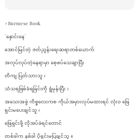
#Burmese Book
`နှောင်းနေ´
အောင်မြင်တဲ့ ဇတ်ညွန်းရေးဆရာတစ်ယောက်
အလုပ်လုပ်တဲ့နေရာမှာ စေ့စပ်သေချာပြီး
တိကျ ပြတ်သားသူ ၊
သံသရဖြစ်ခံရခြင်းကို ရွံမုန်းပြီး ၊
အသေးအဖွဲ ကိစ္စလေးကစ ကိုယ်အမှားလုပ်မထားရင် လုံးဝ ဖြေ
ရှင်းမပေးချင်သူ ၊
ဖြေရှင်းဖို့ လိုအပ်ခဲရင်တောင်
တစ်ခါက နှစ်ခါ ပိုရှင်းမပြချင်သူ ။