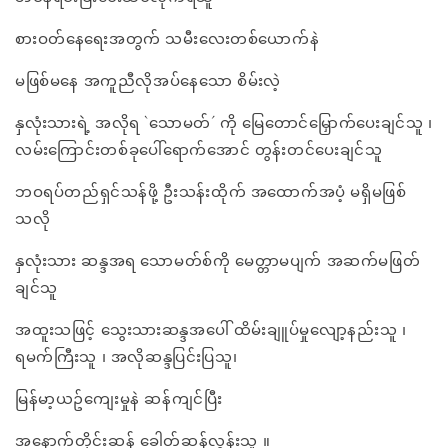
စားဝတ်နေရေးအတွက် သမီးလေးတစ်ယောက်နဲ
မဖြစ်မနေ အကူညီလိုအပ်နေသော စိမ်းလဲ့
နှလုံးသားရဲ့ အလိုရ `သောမတ်´ ကို မြေတောင်မြှောက်ပေးချင်သူ ၊
လမ်းကြောင်းတစ်ခုပေါ်ရောက်အောင် တွန်းတင်ပေးချင်သူ
ဘဝရပ်တည်ရှင်သန်ဖို့ ဦးသန်းထိုက် အထောက်အပံ့ မရှိမဖြစ်
သလို
နှလုံးသား ဆန္ဒအရ သောမတ်စ်ကို မေတ္တာမပျက် အဆက်မဖြတ်
ချင်သူ
အထူးသဖြင့် သွေးသားဆန္ဒအပေါ် ထိမ်းချူပ်မှုလျော့နည်းသူ ၊
ရမက်ကြီးသူ ၊ အလိုဆန္ဒပြင်းပြသူ၊
မြန်မာ့ယဥ်ကျေးမှုနဲ ဆန်ကျင်ပြီး
အနောက်တိုင်းဆန် ခေါတ်ဆန်လွန်းသူ ။