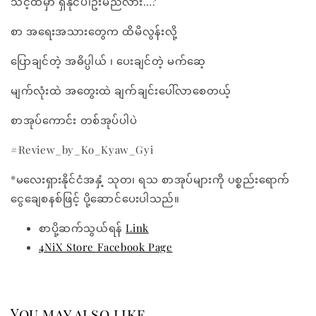
သင့်ထံမှာ ရှိနိုင်ပါဦးမည်လား…?
စာ အရေးအသားတွေက ထိမိလွန်းလို့
ပြောချင်တဲ့ အဓိပ္ပါယ် ၊ ပေးချင်တဲ့ မက်ဆေ့
မျက်လုံးထဲ အတွေးထဲ ချက်ချင်းပေါ်လာစေတယ့်
စာအုပ်ကောင်း တစ်အုပ်ပါပဲ
#Review_by_Ko_Kyaw_Gyi
*မလေးရှားနိုင်ငံအနှံ့ သုတ၊ ရသ စာအုပ်များကို ပစ္စည်းရောက်
ငွေချေစနစ်ဖြင့် ပို့ဆောင်ပေးပါသည်။
စာပို့ဆက်သွယ်ရန်
Link
4NiX Store Facebook Page
You may also like