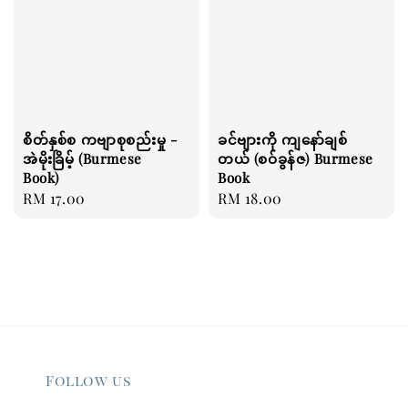
စိတ်နှစ်စ ကဗျာစုစည်းမှု -
ခင်ဗျားကို ကျနော်ချစ်
အဲမိုးခြိမ့် (Burmese
တယ် (စဝ်ခွန်ဇ) Burmese
Book)
Book
Regular
RM 17.00
Regular
RM 18.00
price
price
Follow us