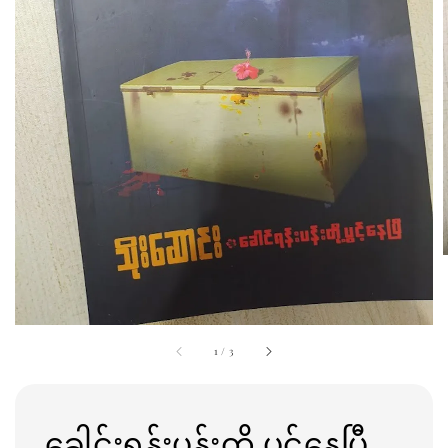
1
/
3
ခေါင်းရန်းပန်းတို့ ပွင့်နေပြီ