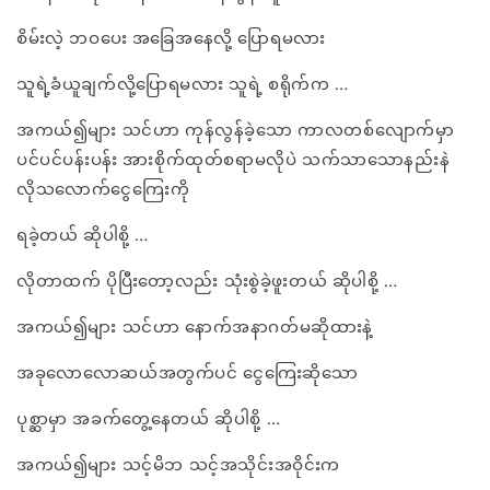
စိမ်းလဲ့ ဘဝပေး အခြေအနေလို့ ပြောရမလား
သူရဲ့ခံယူချက်လို့ပြောရမလား သူရဲ့ စရိုက်က …
အကယ်၍များ သင်ဟာ ကုန်လွန်ခဲ့သော ကာလတစ်လျောက်မှာ
ပင်ပင်ပန်းပန်း အားစိုက်ထုတ်စရာမလိုပဲ သက်သာသောနည်းနဲ
လိုသလောက်ငွေကြေးကို
ရခဲ့တယ် ဆိုပါစို့ …
လိုတာထက် ပိုပြီးတော့လည်း သုံးစွဲခဲ့ဖူးတယ် ဆိုပါစို့ …
အကယ်၍များ သင်ဟာ နောက်အနာဂတ်မဆိုထားနဲ့
အခုလောလောဆယ်အတွက်ပင် ငွေကြေးဆိုသော
ပုစ္ဆာမှာ အခက်တွေ့နေတယ် ဆိုပါစို့ …
အကယ်၍များ သင့်မိဘ သင့်အသိုင်းအဝိုင်းက