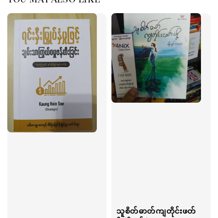
သူစိတ်ဓာတ်ကျတိုင်းဖတ်