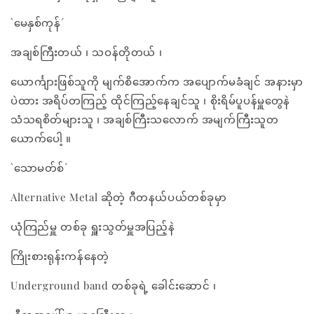
`မေနှစ်ကုန်´
အချစ်ကြီးတယ် ၊ သဝန်တိုတယ် ၊
ယောင်္ကျားဖြစ်သူကို မျက်စိအောက်က အပျောက်မခံချင် အနားမှာ
ပဲထား အရိပ်တကြည့် ထိုင်ကြည့်နေချင်သူ ၊ စိုးရိမ်ပူပန်မှူတွေနဲ
သံသရစိတ်များသူ ၊ အချစ်ကြီးသလောက် အမျက်ကြီးသူတ
ယောက်ပေါ့ ။
`သောမတ်စ်´
Alternative Metal ဆိုတဲ့ ဂီတနယ်ပယ်တစ်ခုမှာ
ယုံကြည်မှူ တစ်ခု ရှူးသွတ်မှူအပြည့်နဲ
ကြိုးစားရုန်းကန်နေတဲ့
Underground band တစ်ခုရဲ့ ခေါင်းဆောင် ၊