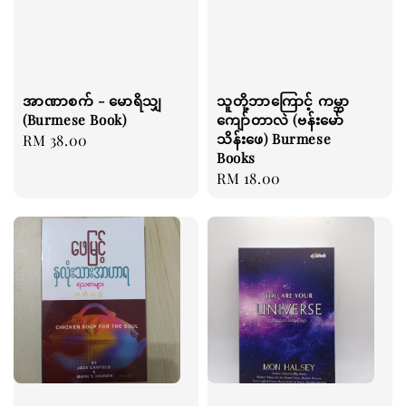
အာဏာစက် - မောရိသျှ
သူတို့ဘာကြောင့် ကမ္ဘာ
(Burmese Book)
ကျော်တာလဲ (ဗန်းမော်
သိန်းဖေ) Burmese
Regular
RM 38.00
Books
price
Regular
RM 18.00
price