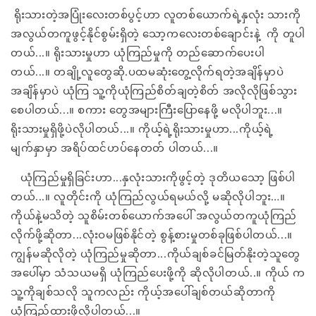
ရိုးသားတဲ့အပြုံးလေးတစ်ပွင့်ဟာ လူတစ်ယောက်ရဲ့နှလုံး သားကို
အလွယ်တကူဖွင့်နိုင်စွမ်းရှိတဲ့ သော့ကလေးတစ်ချောင်းနဲ့ ကို တူပါ
တယ်...။ ရိုးသားမှုဟာ ယုံကြည်မှုကို တည်ဆောက်ပေးပါ
တယ်...။ တချို့လူတွေဆို.ပထမဆုံးတွေ့လိုက်ရတဲ့အချိန်မှာပဲ
အချိန်မှာပဲ ယုံကြ သူ့ကိုယုံကြည်စိတ်ချတဲ့စိတ် အလိုလိုဖြစ်သွား
စေပါတယ်...။ စကား တွေအများကြီးပြောနေဖို့ မလိုပါဘူး...။
ရိုးသားမှုရှိဖို့ပဲလိုပါတယ်...။ ကိုယ့်ရဲ့ရိုးသားမှုဟာ...ကိုယ့်ရဲ့
မျက်နှာမှာ အရိပ်ထင်ဟပ်နေတတ် ပါတယ်...။
ယုံကြည်မှုရှိခြင်းဟာ...နှလုံးသားကိုဖွင့်တဲ့ ဒုတိယသော့ ဖြစ်ပါ
တယ်...။ လူတိုင်းကို ယုံကြည်လွယ်ရမယ်လို့ မဆိုလိုပါဘူး…။
ကိုယ်နဲ့မသိတဲ့ သူစိမ်းတစ်ယောက်အပေါ် အလွယ်တကူယုံကြည်
လိုက်ဖို့ဆိုတာ...လုံးဝမဖြစ်နိုင်တဲ့ စွန့်စားမှုတစ်ခုဖြစ်ပါတယ်...။
ကျွန်မဆိုလိုတဲ့ ယုံကြည်မှုဆိုတာ...ကိုယ်ချစ်ခင်မြတ်နိုးတဲ့သူတွေ
အပေါ်မှာ သံသယမရှိ ယုံကြည်ပေးဖို့ကို ဆိုလိုပါတယ်..။ ကိုယ် က
သူ့ကိုချစ်သလို သူကလည်း ကိုယ့်အပေါ်ချစ်တယ်ဆိုတာကို
ယုံကြည်ထားဖို့လိုပါတယ်...။