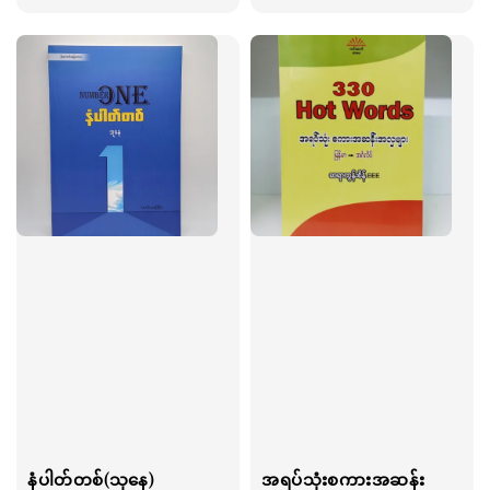
price
နံပါတ်တစ်(သုနေ)
အရပ်သုံးစကားအဆန်း