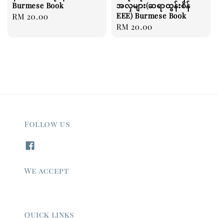
Burmese Book
အလှများ(ဆရာထွန်းစိန်
EEE) Burmese Book
Regular
RM 20.00
Regular
RM 20.00
price
price
Follow us
We accept
Quick links