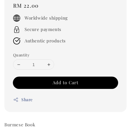
Regular
RM 22.00
price
Worldwide shipping
Secure payments
Authentic products
Quantity
Add to Cart
Share
Burmese Book