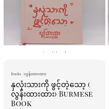
1
/
3
Books /လွန်းထားထား
နှလုံးသားကို ဖွင့်တဲ့သော့ (
လွန်းထားထား) Burmese
Book