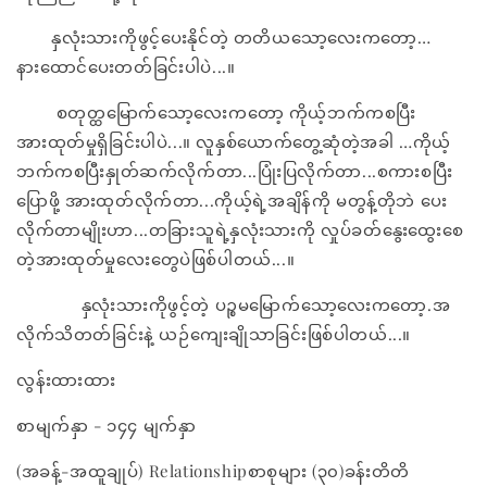
နှလုံးသားကိုဖွင့်ပေးနိုင်တဲ့ တတိယသော့လေးကတော့…
နားထောင်ပေးတတ်ခြင်းပါပဲ...။
စတုတ္ထမြောက်သော့လေးကတော့ ကိုယ့်ဘက်ကစပြီး
အားထုတ်မှုရှိခြင်းပါပဲ...။ လူနှစ်ယောက်တွေ့ဆုံတဲ့အခါ …ကိုယ့်
ဘက်ကစပြီးနှုတ်ဆက်လိုက်တာ...ပြုံးပြလိုက်တာ...စကားစပြီး
ပြောဖို့ အားထုတ်လိုက်တာ...ကိုယ့်ရဲ့အချိန်ကို မတွန့်တိုဘဲ ပေး
လိုက်တာမျိုးဟာ...တခြားသူရဲ့နှလုံးသားကို လှုပ်ခတ်နွေးထွေးစေ
တဲ့အားထုတ်မှုလေးတွေပဲဖြစ်ပါတယ်...။
နှလုံးသားကိုဖွင့်တဲ့ ပဉ္စမမြောက်သော့လေးကတော့.အ
လိုက်သိတတ်ခြင်းနဲ့ ယဉ်ကျေးချိုသာခြင်းဖြစ်ပါတယ်...။
လွန်းထားထား
စာမျက်နှာ - ၁၄၄ မျက်နှာ
(အခန့်-အထူချုပ်) Relationshipစာစုများ (၃၀)ခန်းတိတိ