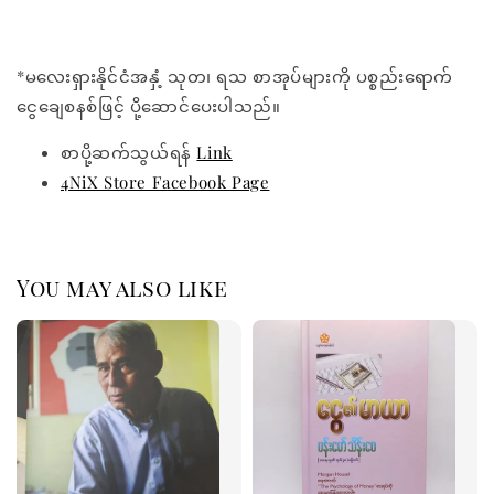
*မလေးရှားနိုင်ငံအနှံ့ သုတ၊ ရသ စာအုပ်များကို ပစ္စည်းရောက်
ငွေချေစနစ်ဖြင့် ပို့ဆောင်ပေးပါသည်။
စာပို့ဆက်သွယ်ရန်
Link
4NiX Store Facebook Page
You may also like