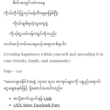
စိတ်အတွင်းထဲကနေ
ကိုယ်တိုင်ပြုလုပ်ဖန်တီးရမှာဖြစ်ပြီး
ကိုယ်ချစ်ရတဲ့သူတွေနဲ့
ကိုယ့်ရဲ့ပတ်ဝန်းကျင်ကိုလည်း
လက်ဆင့်ကမ်းပေးရမယ့်အရာတစ်ခုပါ။
(Creating happiness within yourself and spreading it to
your friends, family, and community)
Page - 120
*မလေးရှားနိုင်ငံအနှံ့ သုတ၊ ရသ စာအုပ်များကို ပစ္စည်းရောက်
ငွေချေစနစ်ဖြင့် ပို့ဆောင်ပေးပါသည်။
စာပို့ဆက်သွယ်ရန်
Link
4NiX Store Facebook Page