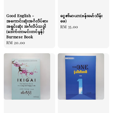
Good English -
ငွေ၏မာယာ(ဗန်းမော်သိန်း
အကောင်းဆုံးအင်္ဂလိပ်စာ၊
ဖေ)
အရှင်းဆုံး အင်္ဂလိပ်သဒ္ဒါ
Regular
RM 35.00
(ဒေါက်တာမင်းတင်မွန်)
price
Burmese Book
Regular
RM 20.00
price