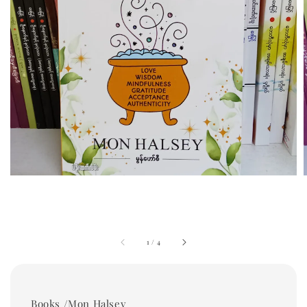
1
/
4
Books /Mon Halsey