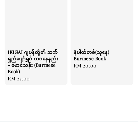
IKIGAI ဂျပန်တို့၏ သက်
နံပါတ်တစ်(သုနေ)
ရှည်ပျော်ရွှင် ဘဝနေနည်း
Burmese Book
- မောင်သန်း (Burmese
Regular
RM 20.00
Book)
price
Regular
RM 25.00
price