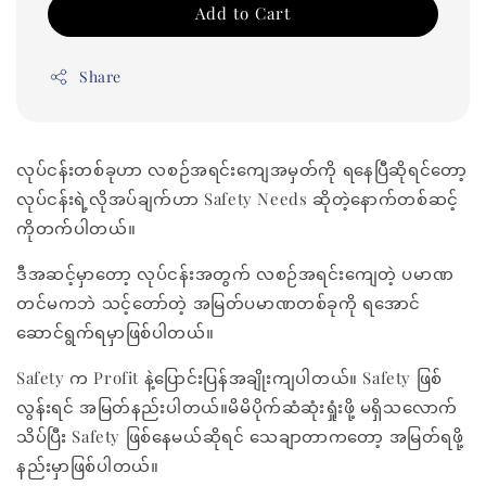
Add to Cart
Share
လုပ်ငန်းတစ်ခုဟာ လစဉ်အရင်းကျေအမှတ်ကို ရနေပြီဆိုရင်တော့
လုပ်ငန်းရဲ့လိုအပ်ချက်ဟာ Safety Needs ဆိုတဲ့နောက်တစ်ဆင့်
ကိုတက်ပါတယ်။
ဒီအဆင့်မှာတော့ လုပ်ငန်းအတွက် လစဉ်အရင်းကျေတဲ့ ပမာဏ
တင်မကဘဲ သင့်တော်တဲ့ အမြတ်ပမာဏတစ်ခုကို ရအောင်
ဆောင်ရွက်ရမှာဖြစ်ပါတယ်။
Safety က Profit နဲ့ပြောင်းပြန်အချိုးကျပါတယ်။ Safety ဖြစ်
လွန်းရင် အမြတ်နည်းပါတယ်။မိမိပိုက်ဆံဆုံးရှုံးဖို့ မရှိသလောက်
သိပ်ပြီး Safety ဖြစ်နေမယ်ဆိုရင် သေချာတာကတော့ အမြတ်ရဖို့
နည်းမှာဖြစ်ပါတယ်။