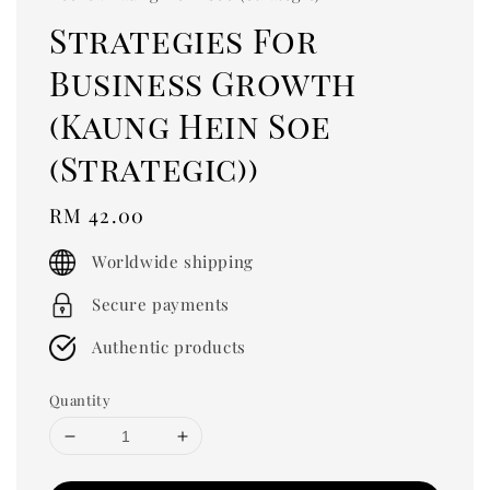
Strategies For
Business Growth
(Kaung Hein Soe
(Strategic))
Regular
RM 42.00
price
Worldwide shipping
Secure payments
Authentic products
Quantity