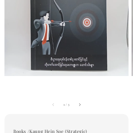
1
/
3
Books /Kaung Hein Soe (Strategic)