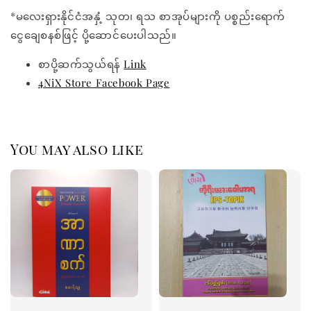
*မလေးရှားနိုင်ငံအနှံ့ သုတ၊ ရသ စာအုပ်များကို ပစ္စည်းရောက်
ငွေချေစနစ်ဖြင့် ပို့ဆောင်ပေးပါသည်။
စာပို့ဆက်သွယ်ရန်
Link
4NiX Store Facebook Page
You may also like