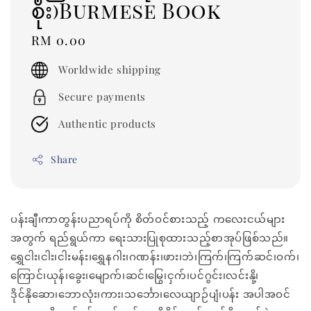
စိုး)Burmese Book
Regular
RM 0.00
price
Worldwide shipping
Secure payments
Authentic products
Share
ပန်းချီ၊ကာတွန်းပညာရပ်ကို စိတ်ဝင်စားသည့် ကလေးငယ်များ
အတွက် ရည်ရွယ်ကာ ရေးသားပြုစုထားသည့်စာအုပ်ဖြစ်သည်။
ရွှေငါး၊ငါး၊ငါးမန်း၊ရွှေနဂါး၊ဂဏန်း၊ဖား၊ဘဲ၊ကြက်၊ကြက်ဆင်၊ဝက်၊
ကြောင်၊ယုန်၊ခွေး၊မျောက်၊ဆင်၊မြွေ၊ငှက်၊ပင်ဂွင်း၊လင်းနို့၊
ဒိုင်နိုဆော၊ဘောလုံး၊ကား၊သင်္ဘော၊လေယျာဉ်ပျံ၊ပန်း အပါအဝင်