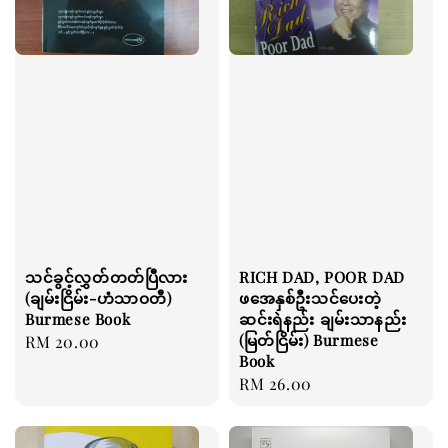
သင်ခွင့်လွှတ်တတ်ပြီလား
RICH DAD, POOR DAD
(ချမ်းငြိမ်း-ဟံသာဝတီ)
ဖအေနှစ်ဦးသင်ပေးတဲ့
Burmese Book
ဆင်းရဲနည်း ချမ်းသာနည်း
(မြတ်ငြိမ်း) Burmese
Regular
RM 20.00
Book
price
Regular
RM 26.00
price