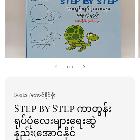
1
/
3
Books /အောင်နိုင်စိုး
Step by Step ကာတွန်း
ရုပ်ပုံလေးများရေးဆွဲ
နည်း(အောင်နိုင်