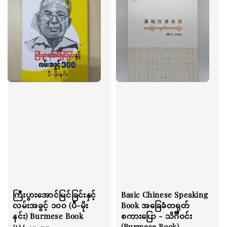
ကြီးပွားအောင်မြင်ခြင်းနှင့်
Basic Chinese Speaking
လမ်းအခွင့် ၁၀၀ (ပီ-မိုး
Book အခြေခံတရုတ်
နင်း) Burmese Book
စကားပြော - သိင်္ဂီဝင်း
(Burmese Book)