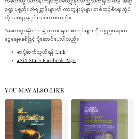
ကလေးတို့ ပတ်ဝန်းကျင်တွင်တွေ့ရှိနိုင်သည့်သက်ရှိ၊သက်မဲ့ အရာ
ဝတ္ထုပစ္စည်း၊တိရစ္ဆာန်များ၏ ကာတွန်းပုံများ တစ်ဆင့်စီရေးဆွဲပုံ
ကို လမ်းညွှန်ရှင်းလင်းထားသည်။
*မလေးရှားနိုင်ငံအနှံ့ သုတ၊ ရသ စာအုပ်များကို ပစ္စည်းရောက်
ငွေချေစနစ်ဖြင့် ပို့ဆောင်ပေးပါသည်။
စာပို့ဆက်သွယ်ရန်
Link
4NiX Store Facebook Page
You may also like