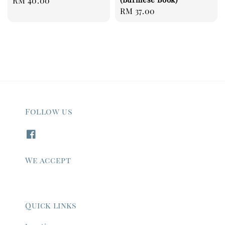
Regular
RM 40.00
Regular
RM 37.00
price
price
Follow us
We accept
Quick links