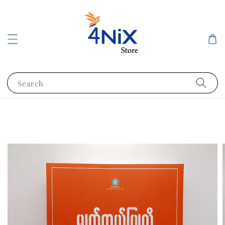
Search