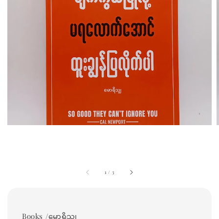
1
/
3
Books /မောရိသျှ