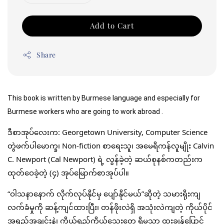
Add to Cart
Share
This book is written by Burmese language and especially for 
Burmese workers who are going to work abroad .
ဒီစာအုပ်လေးက: Georgetown University, Computer Science 
တွဲဖက်ပါမောက္ခ၊ Non-fiction စာရေးသူ၊ အမေရိကန်လူမျိုး Calvin 
C. Newport (Cal Newport) ရဲ့ လွန်ခဲ့တဲ့ ဆယ်စုနစ်ကတည်းက 
ထုတ်ဝေခဲ့တဲ့ (၄) အုပ်မြောက်စာအုပ်ပါ။
“ဝါသနာနောက် လိုက်လုပ်နိုင်မှ ပျော်နိုင်မယ်”ဆိုတဲ့ သမားရိုးကျ 
လက်ခံမှုကို ဆန့်ကျင်ထားပြီး၊ တန်ဖိုးလဲရှိ အသုံးလဲကျတဲ့ ကိုယ်ပိုင် 
အရည်အချင်းနဲ့၊ ကိုယ်ရည်ကိုယ်သွေးတွေ ရှိမှသာ ထူးချွန်ပြောင်