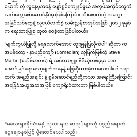
မြောက် တဲ့ လူနေမှုဘဝနဲ့ ပျော်ရွှင်ကျေနပ်ဖွယ် အလုပ်အကိုင်တွေကို 
လက်တွေ့ ဖော်ဆောင်နိုင်မှာဖြစ်ကြောင်း၊ ထိုးဖောက်တဲ့ အတွေး
အမြင်သစ်တွေနဲ့ လူငယ်လက်စွဲ လမ်းညွှန်စာအုပ်အဖြစ် ၂ဝ၁၂ ခုနှစ်
က ရေးသားပြုစု ထုတ် ဝေခဲ့တာဖြစ်ပါတယ်။
“မျက်ကွယ်ပြုလို့ မရလောက်အောင် ထူးချွန်ပြလိုက်ပါ” ဆိုတာ က 
အမှန်တော့ - နာမည်ကျော် (Comedian) လူပြက်ဖြစ်တဲ့ Steve 
Martin (စတိဗ်မာတင်) ရဲ့ အင်တာဗျူး ဗီဒီယိုတစ်ခုမှာ ဘဝ
အောင်မြင်ရေး သော့ချက်အနေနဲ့ ဖြေဆိုထားခဲ့တာလေးပါ။ ဝါသနာ
ထက် အရည်အချင်း နဲ့ စွမ်းဆောင်ရည်တို့ကသာ အရေးကြီးကြောင်း 
အခြေခံအယူအဆအဖြစ် ကျောရိုးခံထားတာ ဖြစ်ပါတယ်။
*မလေးရှားနိုင်ငံအနှံ့ သုတ၊ ရသ စာအုပ်များကို ပစ္စည်းရောက်
ငွေချေစနစ်ဖြင့် ပို့ဆောင်ပေးပါသည်။