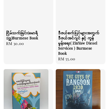
ငြိမ်သက်ခြင်း(မောရိ
ဒီဇယ်စက်ပြင်များအတွက်
သျှ)Burmese Book
ဒီဇယ်အင်ဂျင် နှင့် ကွန်
မွန်းရေး( ZinYaw Diesel
Regular
RM 30.00
Services ) Burmese
price
Book
Regular
RM 55.00
price