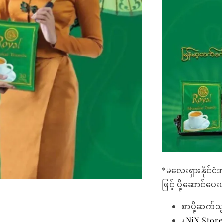
*မလေးရှားနိုင်ငံ
ဖြင့် ပို့ဆောင်ပ
စာပို့ဆက်သ
4NiX Stor