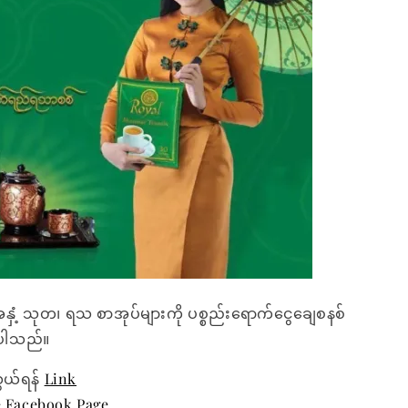
အနှံ့ သုတ၊ ရသ စာအုပ်များကို ပစ္စည်းရောက်ငွေချေစနစ်
ေးပါသည်။
ွယ်ရန်
Link
e Facebook Page