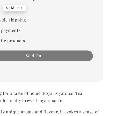
0
Sold Out
ide shipping
 payments
tic products
Sold Out
ng for a taste of home, Royal Myanmar Tea
raditionally brewed myanmar tea.
ctly unique aroma and flavour, it evokes a sense of