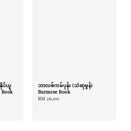
ုင်ယူ
ဘာလစ်ကမ်ပုန်း (သဲဆုမွန်)
e Book
Burmese Book
Regular
RM 26.00
price