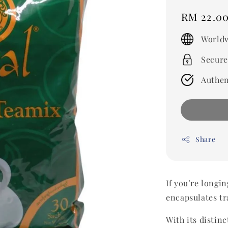
Regular
RM 22.0
price
Worldw
Secure
Authen
Share
If you’re longi
encapsulates t
With its distin