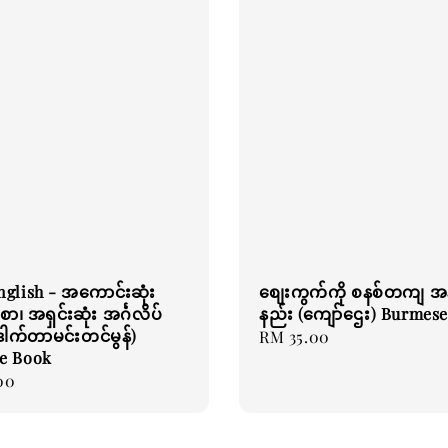
glish - အကောင်းဆုံး
စျေးကွက်ကို စနစ်တကျ အနိ
်စာ၊ အရှင်းဆုံး အင်္ဂလိပ်
နည်း (ကျော်ဌေး) Burmes
ဒေါက်တာမင်းတင်မွန်)
Regular
RM 35.00
e Book
price
00