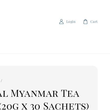
Login
Cart
 /
al Myanmar Tea
(20g x 30 Sachets)