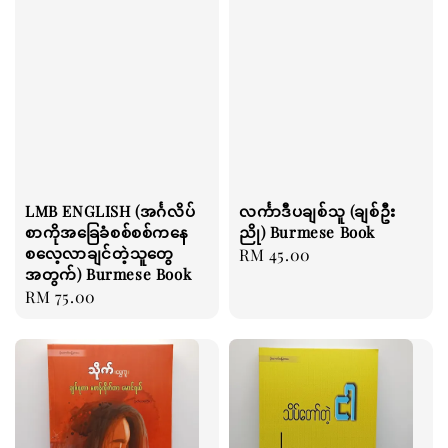
LMB ENGLISH (အင်္ဂလိပ်
လင်္ကာဒီပချစ်သူ (ချစ်ဦး
စာကိုအခြေခံစစ်စစ်ကနေ
ညို) Burmese Book
စလေ့လာချင်တဲ့သူတွေ
Regular
RM 45.00
အတွက်) Burmese Book
price
Regular
RM 75.00
price