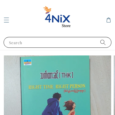
Search