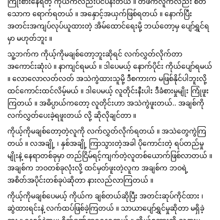
ကြိုးစားနေရတဲ့ ကိုယ်ကလည်းပင်ပန်းတယ် ။ တဖက်လူကလည်း စိတ်
သောက ရောက်ရတယ် ။ အနှောင့်အယှက်ဖြစ်ရတယ် ။ နောက်ပြီး 
အတင်းအကျပ်လုပ်ယူထားတဲ့ အိမ်ထောင်ရေးမို့ ဘယ်တော့မှ ပျော်ရွှင်ရ
မှာ မဟုတ်ဘူး ။ 
သူ့ဘက်က ကိုယ့်ကိုမချစ်တော့ဘူးဆိုရင် လက်လွှတ်လိုက်တာ 
အကောင်းဆုံးပဲ ။ နာကျင်ရမယ် ။ ဒါပေမယ့် နောက်ပိုင်း ကိုယ်ပျော်ရမယ် 
။ လောလောလတ်လတ် အသဲကွဲထားသူမို့ ဒီစကားက မဖြစ်နိုင်ပါဘူးလို့ 
ထင်ကောင်းထင်လိမ့်မယ် ။ ဒါပေမယ့် လူတိုင်းနီးပါး 
ဒီခံစားမှုမျိုး ကြုံဖူး
ကြတယ် ။ အဓိပ္ပာယ်ကတော့ လူတိုင်းဟာ အသဲကွဲဖူးတယ်.. အချစ်ကို 
လက်လွှတ်ပေးခဲ့ရဖူးတယ် လို့ ဆိုလိုချင်တာ ။ 
ကိုယ့်ကိုမချစ်တော့တဲ့လူကို လက်လွှတ်လိုက်ရတယ် ။ အသဲတွေကွဲကြ
တယ် ။ လအချို့ ၊ နှစ်အချို့ ကြာသွားတဲ့အခါ ပိုကောင်းတဲ့ ရပ်တည်မှု
မျိုးနဲ့ နေရာတစ်ခုမှာ တည်ငြိမ်ရင့်ကျက်တဲ့လူတစ်ယောက်ဖြစ်လာတယ် ။ 
အချစ်က ဘဝတစ်ခုလုံးလို့ ထင်မှတ်ဖူးတဲ့လူက အချစ်က ဘဝရဲ့ 
အစိတ်အပိုင်းတစ်ခုပဲဆိုတာ နားလည်လာကြတယ် ။ 
ကိုယ့်ကိုမချစ်ပေမယ့် ကိုယ်က ချစ်တယ်ဆိုပြီး အတင်းဆုပ်ကိုင်ထား ၊ 
ဆွဲထားရင်းနဲ့ လက်ထပ်ဖြစ်ခဲ့ကြတယ် ။ သာယာပျော်ရွှင်မှုဆိုတာ မရှိခဲ့