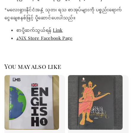
*မလေးရှားနိုင်ငံအနှံ့ သုတ၊ ရသ စာအုပ်များကို ပစ္စည်းရောက်
ငွေချေစနစ်ဖြင့် ပို့ဆောင်ပေးပါသည်။
စာပို့ဆက်သွယ်ရန်
Link
4NiX Store Facebook Page
You may also like