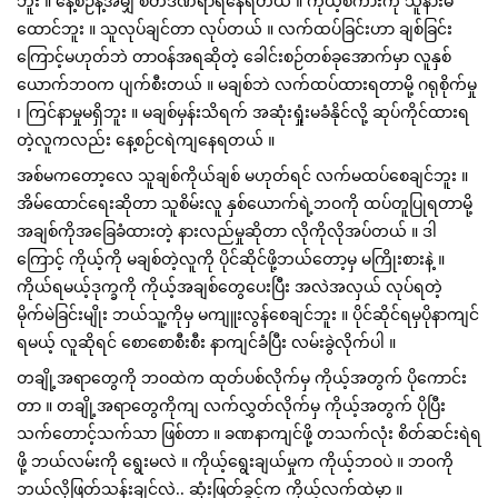
ဘူး ။ နေ့စဉ်နဲ့အမျှ စိတ်ဒဏ်ရာရနေရတယ် ။ ကိုယ့်စကားကို သူနားမ
ထောင်ဘူး ။ သူလုပ်ချင်တာ လုပ်တယ် ။ လက်ထပ်ခြင်းဟာ ချစ်ခြင်း
ကြောင့်မဟုတ်ဘဲ တာဝန်အရဆိုတဲ့ ခေါင်းစဉ်တစ်ခုအောက်မှာ လူနှစ်
ယောက်ဘဝက ပျက်စီးတယ် ။ မချစ်ဘဲ လက်ထပ်ထားရတာမို့ ဂရုစိုက်မှု 
၊ ကြင်နာမှုမရှိဘူး ။ မချစ်မှန်းသိရက် အဆုံးရှုံးမခံနိုင်လို့ ဆုပ်ကိုင်ထားရ
တဲ့လူကလည်း နေ့စဉ်ငရဲကျနေရတယ် ။ 
အစ်မကတော့လေ သူချစ်ကိုယ်ချစ် မဟုတ်ရင် လက်မထပ်စေချင်ဘူး ။ 
အိမ်ထောင်ရေးဆိုတာ သူစိမ်းလူ နှစ်ယောက်ရဲ့ဘဝကို ထပ်တူပြုရတာမို့ 
အချစ်ကိုအခြေခံထားတဲ့ နားလည်မှုဆိုတာ လိုကိုလိုအပ်တယ် ။ ဒါ
ကြောင့် ကိုယ့်ကို မချစ်တဲ့လူကို ပိုင်ဆိုင်ဖို့ဘယ်တော့မှ မကြိုးစားနဲ့ ။ 
ကိုယ်ရမယ့်ဒုက္ခကို ကိုယ့်အချစ်တွေပေးပြီး အလဲအလှယ် လုပ်ရတဲ့ 
မိုက်မဲခြင်းမျိုး ဘယ်သူ့ကိုမှ မကျူးလွန်စေချင်ဘူး ။ ပိုင်ဆိုင်ရမှပိုနာကျင်
ရမယ့် လူဆိုရင် စောစောစီးစီး နာကျင်ခံပြီး လမ်းခွဲလိုက်ပါ ။ 
တချို့အရာတွေကို ဘဝထဲက ထုတ်ပစ်လိုက်မှ ကိုယ့်အတွက် ပိုကောင်း
တာ ။ တချို့အရာတွေကိုကျ လက်လွှတ်လိုက်မှ ကိုယ့်အတွက် ပိုပြီး 
သက်တောင့်သက်သာ ဖြစ်တာ ။ ခဏနာကျင်ဖို့ တသက်လုံး စိတ်ဆင်းရဲရ
ဖို့ ဘယ်လမ်းကို ရွေးမလဲ ။ ကိုယ့်ရွေးချယ်မှုက ကိုယ့်ဘဝပဲ ။ ဘဝကို
ဘယ်လိုဖြတ်သန်းချင်လဲ.. ဆုံးဖြတ်ခွင့်က ကိုယ့်လက်ထဲမှာ ။