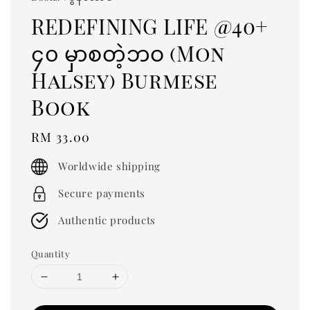
REDEFINING LIFE @40+
၄၀ မှာစတဲ့ဘဝ (Mon
Halsey) Burmese
Book
Regular
RM 33.00
price
Worldwide shipping
Secure payments
Authentic products
Quantity