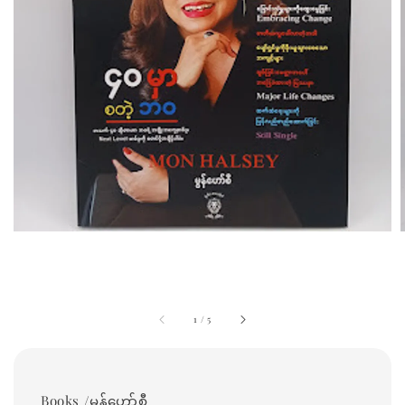
1
/
5
Books /မွန်ဟော်စီ