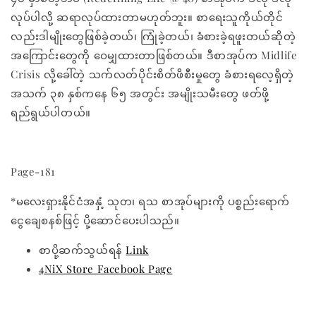
လုပ်ပါလို့ ဆရာလုပ်ထားတာမဟုတ်ဘူး။ စာရေးသူကိုယ်တိုင်
လည်းဒါမျိုးတွေဖြစ်ခဲ့တယ်၊ ကြုံခဲ့တယ်၊ ခံစားခဲ့ရဖူးတယ်ဆိုတဲ့
အကြောင်းတွေကို ဝေမျှထားတာဖြစ်တယ်။ ဒီစာအုပ်က Midlife
Crisis လို့ခေါ်တဲ့ သက်လတ်ပိုင်းစိတ်ဖိစီးမှုတွေ ခံစားရလေ့ရှိတဲ့
အသက် ၃၈ နှစ်ကနေ ၆၅ အတွင်း အမျိုးသမီးတွေ ဖတ်ဖို့
ရည်ရွယ်ပါတယ်။
Page-181
*မလေးရှားနိုင်ငံအနှံ့ သုတ၊ ရသ စာအုပ်များကို ပစ္စည်းရောက်
ငွေချေစနစ်ဖြင့် ပို့ဆောင်ပေးပါသည်။
စာပို့ဆက်သွယ်ရန်
Link
4NiX Store Facebook Page