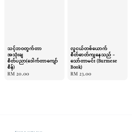
သင့်ဘဝတွက်တာ
လူငယ်တစ်ယောက်
အသုံးချ
စိတ်ဓာတ်ကျနေသည် -
စိတ်ပညာ(ဒေါက်တာကျော်
သော်တာမင်း (Burmese
စိန်)
Book)
Regular
RM 20.00
Regular
RM 23.00
price
price