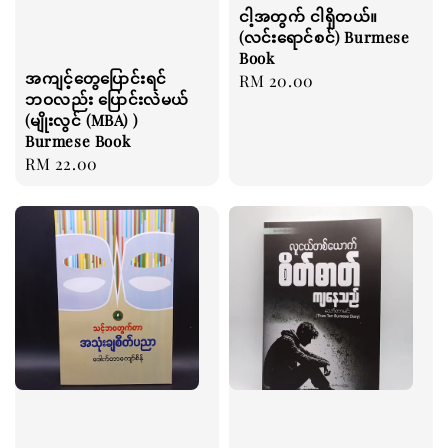
ငါ့အတွက် ငါရှိတယ်။
(လင်းရောင်စင်) Burmese
Book
အကျင့်တွေပြောင်းရင်
Regular
RM 20.00
ဘဝလည်း ပြောင်းလဲမယ်
price
(မျိုးလွင် (MBA) )
Burmese Book
Regular
RM 22.00
price