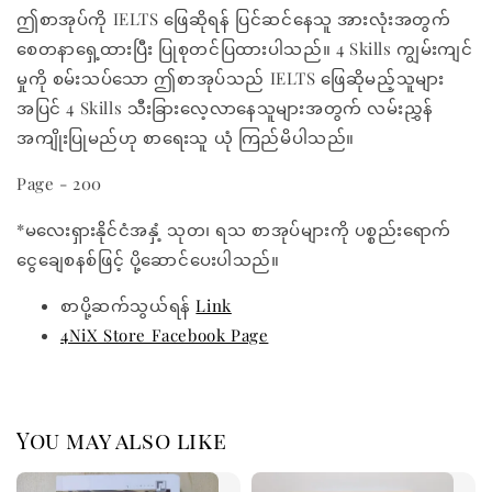
ဤစာအုပ်ကို IELTS ဖြေဆိုရန် ပြင်ဆင်နေသူ အားလုံးအတွက်
စေတနာရှေ့ထားပြီး ပြုစုတင်ပြထားပါသည်။ 4 Skills ကျွမ်းကျင်
မှုကို စမ်းသပ်သော ဤစာအုပ်သည် IELTS ဖြေဆိုမည့်သူများ
အပြင် 4 Skills သီးခြားလေ့လာနေသူများအတွက် လမ်းညွှန်
အကျိုးပြုမည်ဟု စာရေးသူ ယုံ ကြည်မိပါသည်။
Page - 200
*မလေးရှားနိုင်ငံအနှံ့ သုတ၊ ရသ စာအုပ်များကို ပစ္စည်းရောက်
ငွေချေစနစ်ဖြင့် ပို့ဆောင်ပေးပါသည်။
စာပို့ဆက်သွယ်ရန်
Link
4NiX Store Facebook Page
You may also like