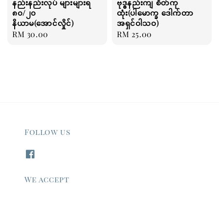
နည်းနည်းလုပ် များများရ
ဗုဒ္ဓနည်းကျ စိတ်ကု
၈၀/၂၀
ထုံး(ပါမောက္ခ ဒေါက်တာ
နိယာမ(အောင်လှိုင်)
အရှင်ဝါသဝ)
Regular
RM 30.00
Regular
RM 25.00
price
price
Follow us
We accept