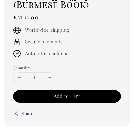
(Burmese Book)
Regular
RM 15.00
price
Worldwide shipping
Secure payments
Authentic products
Quantity
Add to Cart
Share