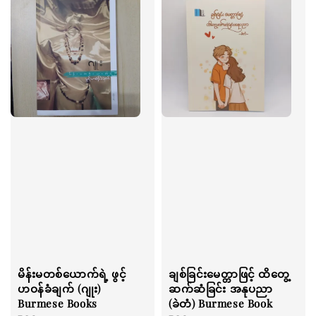
မိန်းမတစ်ယောက်ရဲ့ ဖွင့်
ချစ်ခြင်းမေတ္တာဖြင့် ထိတွေ့
ဟဝန်ခံချက် (ဂျုး)
ဆက်ဆံခြင်း အနုပညာ
Burmese Books
(ခဲတံ) Burmese Book