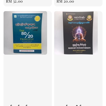
Regular
RM 32.00
Regular
RM 20.00
price
price