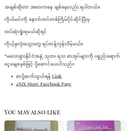
အချစ်ဆိုတာ အဝေးကနေ ချစ်နေလည်း ရပါတယ်။
ကိုယ်မင်းကို နောက်ထပ်တစ်ကြိမ်ပိုင်ဆိုင်ပြီးမှ
ထပ်ဆုံးရှုံးရမယ်ဆိုရင်
ကိုယ့်နှလုံးသွေးတွေ ရပ်တန့်ကုန်လိမ့်မယ်။
*မလေးရှားနိုင်ငံအနှံ့ သုတ၊ ရသ စာအုပ်များကို ပစ္စည်းရောက်
ငွေချေစနစ်ဖြင့် ပို့ဆောင်ပေးပါသည်။
စာပို့ဆက်သွယ်ရန်
Link
4NiX Store Facebook Page
You may also like