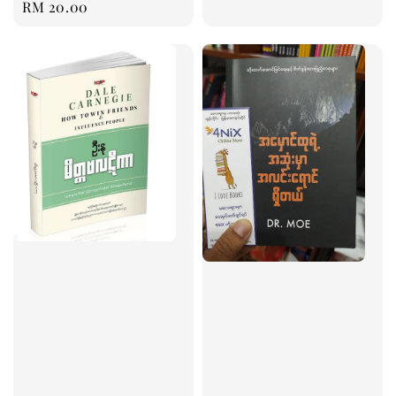
Regular
RM 20.00
price
price