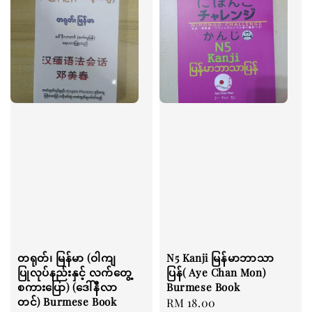
တရုတ်၊ မြန်မာ (ဝါကျ
N5 Kanji မြန်မာဘာသာ
ပြုလုပ်နည်းနှင့် လက်တွေ့
ပြန်( Aye Chan Mon)
စကားပြော) (ဒေါ်နီလာ
Burmese Book
တင်) Burmese Book
Regular
RM 18.00