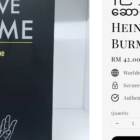
ဆောင
Hein
Bur
Regular
RM 42.0
price
Worldw
Secure
Authen
Quantity