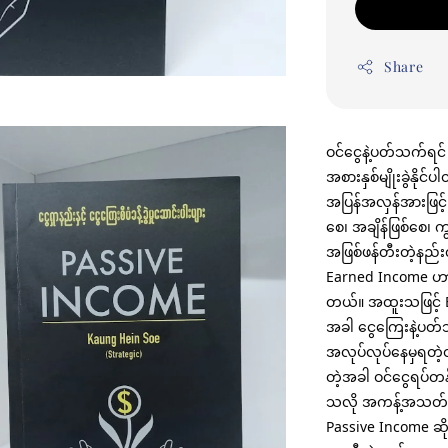
Share
ဝင်ငွေနဲ့ပတ်သက်ရင် 
အစားနှစ်မျိုးခွဲနို
အပြန်အလှန်အားဖြင့် 
စေ၊ အချိန်ဖြစ်စေ၊ ကျ
အဖြစ်ဖန်တီးတဲ့နည်း
Earned Income ဟာ 
တယ်။ အထူးသဖြင့် Ea
အခါ ငွေကြေးနဲ့ပတ်သ
အလုပ်လုပ်နေမှရတဲ့ဝ
တဲ့အခါ ဝင်ငွေရပ်တန
သလို အကန့်အသတ်လ
Passive Income ဆိ