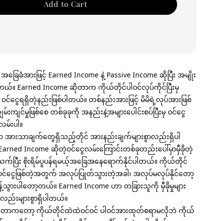
Add to Cart
အခြေခံအားဖြင့် Earned Income နဲ့ Passive Income ဆိုပြီး အမျိုး
င်ပါတယ်။ Earned Income ဆိုတာက ကိုယ်တိုင်ပါဝင်လုပ်ကိုင်ပြီးမှ
ဝင်ငွေရရှိတဲ့နည်းဖြစ်ပါတယ်။ တစ်နည်းအားဖြင့် မိမိရဲ့လုပ်အားဖြစ်
ွမ်းကျင်မှုဖြစ်စေ တစ်ခုခုကို အနည်းနဲ့အများပေါင်းစပ်ပြီးမှ ဝင်ငွေ
လမ်းပါ။
အားသာချက်တွေရှိသည့်တိုင် အားနည်းချက်များစွာလည်းရှိပါ
rned Income ဆိုတဲ့ဝင်ငွေလမ်းကြောင်းတစ်ခုတည်းပေါ်မှာမှီခိုတဲ့
က်ပြီး စိုးရိမ်ပူပန်ရမယ့်အခြေအနေရောက်နိုင်ပါတယ်။ ကိုယ်တိုင်
င်ငွေဖြစ်တဲ့အတွက် အလုပ်ပြုတ်သွားတဲ့အခါ၊ အလုပ်မလုပ်နိုင်တော့
့်သွားပါတော့တယ်။ Earned Income ဟာ တခြားသူကို မှီခိုမှုများ
ည်းများစွာရှိပါတယ်။
ုတာကတော့ ကိုယ်တိုင်ထဲထဲဝင်ဝင် ပါဝင်အားထုတ်စရာမလိုဘဲ ကိုယ်