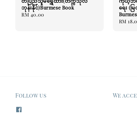
တပြည်သူမရွှေထား(တက္ကသိုလ်
ကိုယ့်ဘဝ
ဘုန်းနိုင်)Burmese Book
ရေး (မြ
Burmes
Regular
RM 40.00
Regular
RM 18.
price
price
Follow us
We acc