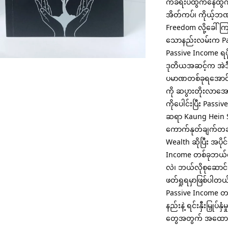
ကခရီးပဲထွက်နေထွက်န
အိတ်ကပ်၊ ကိုယ့်ဘဏ
Freedom လို့ခေါ်ကြ
သောနည်းလမ်းက Passi
Passive Income ရဖိ
ဒုတိယအဆင့်က အဲဒီ E
ပမာဏတစ်ခုရအောင်လု
ကို ဆပွားတိုးလာအ
ကိုပေါင်းပြီး Pass
ဆရာ Kaung Hein So
ကောက်နုတ်ချက်တချိ
Wealth ဆိုပြီး အပို
Income တစ်ခုဘယ်လ
လဲ၊ ဘယ်လိုစုဆောင်းပ
ဖတ်ရှုရမှာဖြစ်ပါတယ
Passive Income တည်ဆ
နည်းနဲ့ ရင်းနှီးမြှ
တွေအတွက် အထောက်