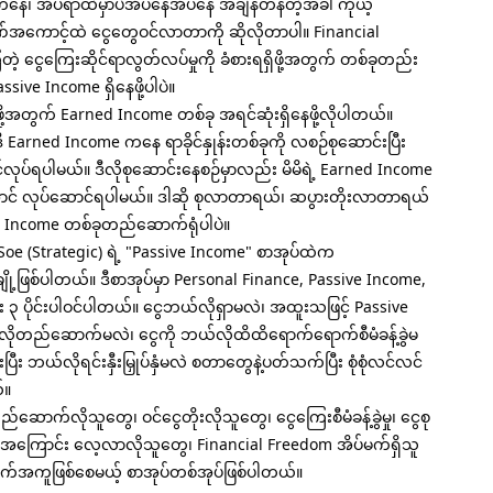
ေ၊ အိပ်ရာထဲမှာပဲအိပ်နေအိပ်နေ အချိန်တန်တဲ့အခါ ကိုယ့်
်အကောင့်ထဲ ငွေတွေဝင်လာတာကို ဆိုလိုတာပါ။ Financial
တဲ့ ငွေကြေးဆိုင်ရာလွတ်လပ်မှုကို ခံစားရရှိဖို့အတွက် တစ်ခုတည်း
ve Income ရှိနေဖို့ပါပဲ။
ု့အတွက် Earned Income တစ်ခု အရင်ဆုံးရှိနေဖို့လိုပါတယ်။
arned Income ကနေ ရာခိုင်နှုန်းတစ်ခုကို လစဉ်စုဆောင်းပြီး
ပ်ရပါမယ်။ ဒီလိုစုဆောင်းနေစဉ်မှာလည်း မိမိရဲ့ Earned Income
ောင် လုပ်ဆောင်ရပါမယ်။ ဒါဆို စုလာတာရယ်၊ ဆပွားတိုးလာတာရယ်
ive Income တစ်ခုတည်ဆောက်ရုံပါပဲ။
e (Strategic) ရဲ့ "Passive Income" စာအုပ်ထဲက
ု့ဖြစ်ပါတယ်။ ဒီစာအုပ်မှာ Personal Finance, Passive Income,
င်း ၃ ပိုင်းပါဝင်ပါတယ်။ ငွေဘယ်လိုရှာမလဲ၊ အထူးသဖြင့် Passive
ိုတည်ဆောက်မလဲ၊ ငွေကို ဘယ်လိုထိထိရောက်ရောက်စီမံခန့်ခွဲမ
ြီး ဘယ်လိုရင်းနှီးမြှုပ်နှံမလဲ စတာတွေနဲ့ပတ်သက်ပြီး စုံစုံလင်လင်
်။
ောက်လိုသူတွေ၊ ဝင်ငွေတိုးလိုသူတွေ၊ ငွေကြေးစီမံခန့်ခွဲမှု၊ ငွေစု
ုပ်နှံမှုအကြောင်း လေ့လာလိုသူတွေ၊ Financial Freedom အိပ်မက်ရှိသူ
အကူဖြစ်စေမယ့် စာအုပ်တစ်အုပ်ဖြစ်ပါတယ်။