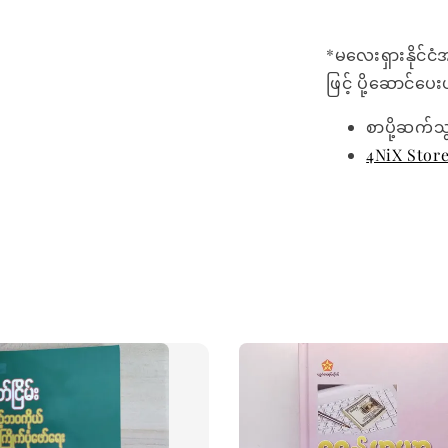
*မလေးရှားနိုင်ငံ
ဖြင့် ပို့ဆောင်ပ
စာပို့ဆက်သ
4NiX Stor