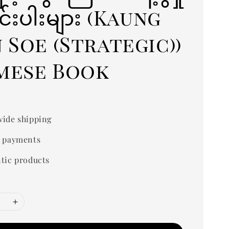
်းပါးများ (Kaung
 Soe (Strategic))
mese Book
0
ide shipping
 payments
tic products