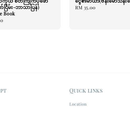
ကိုယ် စိတ်ကြိုက်ပုံဖော်
ငွေ၏မာယာ(ဗန်းမော်သိန်း
တ်ငြိမ်း-ဘာသာပြန်)
Regular
RM 35.00
e Book
price
00
ept
Quick links
Location