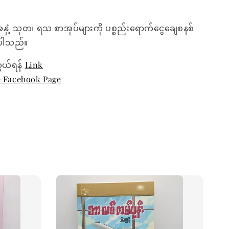
အနှံ့ သုတ၊ ရသ စာအုပ်များကို ပစ္စည်းရောက်ငွေချေစနစ်
ေးပါသည်။
ွယ်ရန်
Link
e Facebook Page