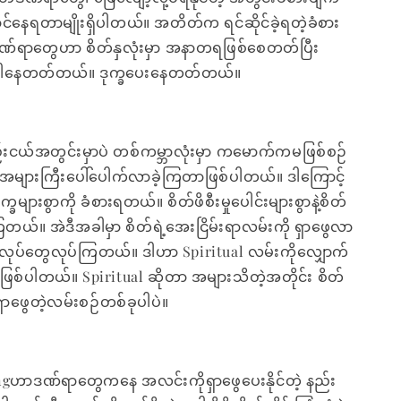
နေရတာမျိုးရှိပါတယ်။ အတိတ်က ရင်ဆိုင်ခဲ့ရတဲ့ခံစား
့ဒဏ်ရာတွေဟာ စိတ်နှလုံးမှာ အနာတရဖြစ်စေတတ်ပြီး
်ပါနေတတ်တယ်။ ဒုက္ခပေးနေတတ်တယ်။
ည်းငယ်အတွင်းမှာပဲ တစ်ကမ္ဘာလုံးမှာ ကမောက်ကမဖြစ်စဉ်
များကြီးပေါ်ပေါက်လာခဲ့ကြတာဖြစ်ပါတယ်။ ဒါကြောင့်
ခများစွာကို ခံစားရတယ်။ စိတ်ဖိစီးမှုပေါင်းများစွာနဲ့စိတ်
ယ်။ အဲဒီအခါမှာ စိတ်ရဲ့အေးငြိမ်းရာလမ်းကို ရှာဖွေလာ
ပ်တွေလုပ်ကြတယ်။ ဒါဟာ Spiritual လမ်းကိုလျှောက်
ြစ်ပါတယ်။ Spiritual ဆိုတာ အများသိတဲ့အတိုင်း စိတ်
ု ရှာဖွေတဲ့လမ်းစဉ်တစ်ခုပါပဲ။
ingဟာဒဏ်ရာတွေကနေ အလင်းကိုရှာဖွေပေးနိုင်တဲ့ နည်း