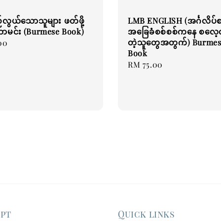
လွယ်သောသူများ ဖတ်ဖို့
LMB ENGLISH (အင်္ဂလိပ်စ
တာမင်း (Burmese Book)
အခြေခံစစ်စစ်ကနေ စလေ့
တဲ့သူတွေအတွက်) Burmes
00
Book
Regular
RM 75.00
price
ept
Quick links