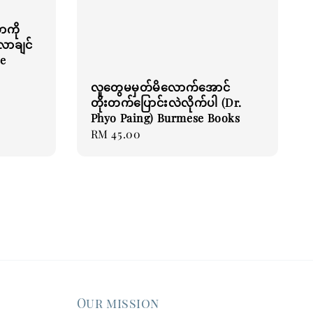
ာကို
လာချင်
e
လူတွေမမှတ်မိလောက်အောင်
တိုးတက်ပြောင်းလဲလိုက်ပါ (Dr.
Phyo Paing) Burmese Books
Regular
RM 45.00
price
Our mission