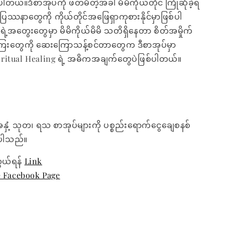
ါတယ်။ဒီစာအုပ်ကို ဖတ်မိတဲ့အခါ မိမိကိုယ်တိုင် ကြုံဆုံခဲ့ရ
ဿနာတွေကို ကိုယ်တိုင်အဖြေရှာကုစားနိုင်မှာဖြစ်ပါ
့အတွေးတွေမှာ မိမိကိုယ်မိမိ သတိရှိနေတာ စိတ်အမှိုက်
းတွေကို ဆေးကြောသန့်စင်တာတွေက ဒီစာအုပ်မှာ
piritual Healing ရဲ့ အဓိကအချက်တွေပဲဖြစ်ပါတယ်။
အနှံ့ သုတ၊ ရသ စာအုပ်များကို ပစ္စည်းရောက်ငွေချေစနစ်
ေးပါသည်။
ွယ်ရန်
Link
e Facebook Page