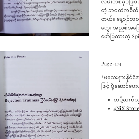
လမ်းတစ်ခုပဲဖြစ်ပ
တဲ့ ဘဝထဲကစိတ်ပြ
တယ်။ နေ့စဉ်ဘဝရဲ
တွေ၊ အညစ်အကြေ
ဖော်ပြထားတဲ့ S
Page-174
*မလေးရှားနိုင်ငံ
ဖြင့် ပို့ဆောင်ပ
စာပို့ဆက်သ
4NiX Stor