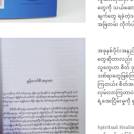
တွေကို သယ်ဆောင်
ချက်တွေ ရခဲ့တဲ
အမြဲတမ်း လိုက
အခုနှစ်ပိုင်းအန
တွေဆိုတာလည်း အ
လူတွေဟာ စိတ် ဒုက္
ဒဏ်ရာတွေဖြစ်ကြတ
ကြတယ်။ စိတ်အလု
လှမ်းလာကြတာပဲဖ
ရဲ့အေးငြိမ်းမှုကိ
Spiritual Heal