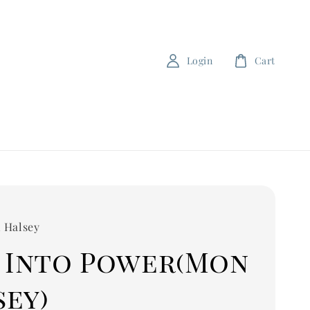
Login
Cart
 Halsey
n Into Power(Mon
sey)