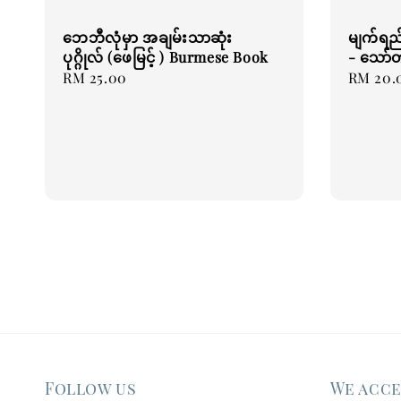
ဘေဘီလုံမှာ အချမ်းသာဆုံး
မျက်ရည်
ပုဂ္ဂိုလ် (ဖေမြင့် ) Burmese Book
- သော်
Regular
RM 25.00
Regular
RM 20.
price
price
Follow us
We acc