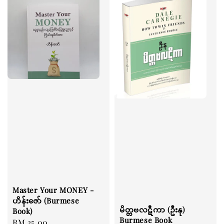
Master Your MONEY -
ဟိန်းဇော် (Burmese
မိတ္တဗလဋီကာ (ဦးနု)
Book)
Burmese Book
Regular
RM 35.00