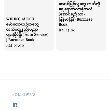
အောင်မြင်သူတွေ ဘယ်လို
ရှေ့ရောက်လာခဲ့သလဲ
(အောင်စည်သာ-
WIRING & ECU
မြန်မာပြန်) Burmese
မော်တော်ယဉ်စာတွေ့
Book
လက်တွေ့နည်းပညာ
Regular
RM 15.00
များ[နိုင်ဦး( Auto Service)
price
] Burmese Book
Regular
RM 50.00
price
Follow us