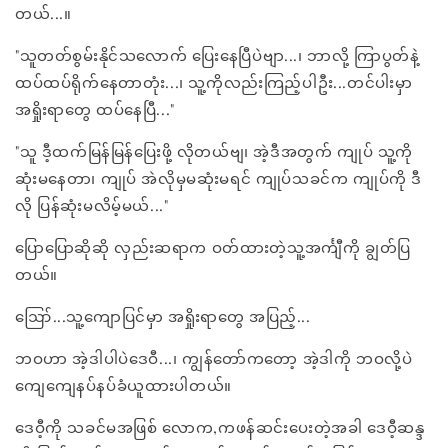
တယ်...။
"သူတတ်စွမ်းနိုင်သလောက် ပြေးနေပြီပဲဗျာ...၊ ဘာလို့ ကြာပွတ်နဲ့
ထပ်ထပ်ရိုက်နေတာတုံး...၊ သူ့ကိုလည်းကြည့်ပါဦး...တင်ပါးမှာ
အရှိုးရာတွေ ထပ်နေပြီ..."
"သူ ဒီ့ထက်မြန်မြန်ပြေးဖို့ လိုတယ်ဗျ၊ အဲ့ဒီအတွက် ကျုပ် သူ့ကို
ဆုံးမနေတာ၊ ကျုပ် အဲလိုမှမဆုံးမရင် ကျုပ်သခင်က ကျုပ်ကို ဒီ
လို ပြန်ဆုံးမလိမ့်မယ်..."
ပြောပြောဆိုဆို လှည်းဆရာက ဝတ်ထားတဲ့သူ့အင်္ကျီကို ချွတ်ပြ
တယ်။
ဪ...သူ့ကျောပြင်မှာ အရှိုးရာတွေ အပြည့်...
ဘဝဟာ အဲ့ဒါပါပဲဒေဝီ...၊ ကျွန်တော်ကတော့ အဲ့ဒါကို ဘဝလို့ပဲ
ကျေကျေနပ်နပ်ခံယူထားပါတယ်။
ဒေဝီ့ကို သခင်မအဖြစ် လောက,ကဖန်ဆင်းပေးတဲ့အခါ ဒေဝီ့ဆန္ဒ