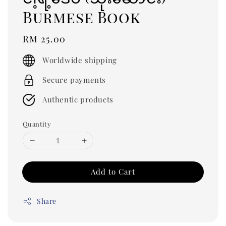
Burmese Book
Regular
RM 25.00
price
Worldwide shipping
Secure payments
Authentic products
Quantity
Add to Cart
Share