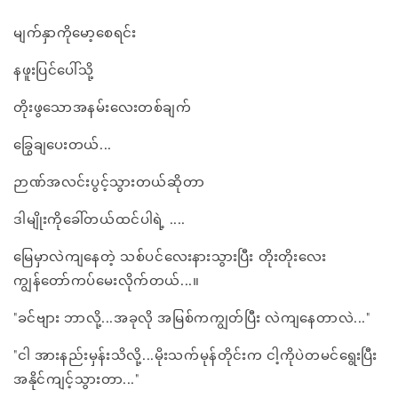
မျက်နှာကိုမော့စေရင်း
နဖူးပြင်ပေါ်သို့
တိုးဖွသောအနမ်းလေးတစ်ချက်
ခြွေချပေးတယ်...
ဉာဏ်အလင်းပွင့်သွားတယ်ဆိုတာ
ဒါမျိုးကိုခေါ်တယ်ထင်ပါရဲ့ ....
မြေမှာလဲကျနေတဲ့ သစ်ပင်လေးနားသွားပြီး တိုးတိုးလေး
ကျွန်တော်ကပ်မေးလိုက်တယ်...။
"ခင်ဗျား ဘာလို့...အခုလို အမြစ်ကကျွတ်ပြီး လဲကျနေတာလဲ..."
"ငါ အားနည်းမှန်းသိလို့...မိုးသက်မုန်တိုင်းက ငါ့ကိုပဲတမင်ရွေးပြီး
အနိုင်ကျင့်သွားတာ..."