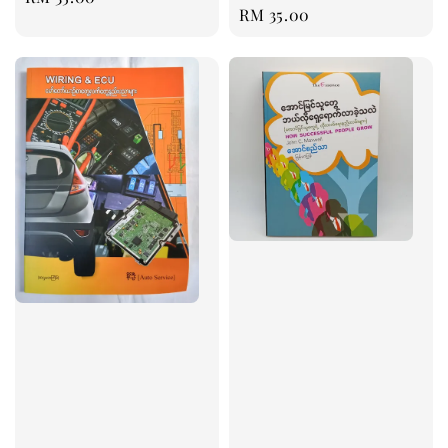
Regular
RM 35.00
price
price