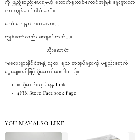
ကို ဖြည့်ဆည်းပေးရမယ့် သောက်ရူးတစ်ကောင်အဖြစ် မွေးဖွားလာ
တာ ကျွန်တော်ပါပဲ ဒေဝီ။
ဒေဝီ ကျေနပ်တယ်မလား...။
ကျွန်တော်လည်း ကျေနပ်တယ်...။
သိုးဆောင်း
*မလေးရှားနိုင်ငံအနှံ့ သုတ၊ ရသ စာအုပ်များကို ပစ္စည်းရောက်
ငွေချေစနစ်ဖြင့် ပို့ဆောင်ပေးပါသည်။
စာပို့ဆက်သွယ်ရန်
Link
4NiX Store Facebook Page
You may also like