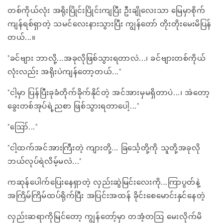
တစ်ကိုယ်လုံး အရိုးပြိုင်းပြိုင်းကျပြီး ဦးချိုလေးသာ မြေမှာစိုက်
ကျန်ရစ်ရှာတဲ့ သမင်လေးနားသွားပြီး ကျွန်တော် တိုးတိုးမေးမိပြန်
တယ်...။
"ခင်ဗျား ဘာလို့...အခုလိုဖြစ်သွားရတာလဲ...၊ ခင်ဗျားတစ်ကိုယ်
လုံးလည်း အရိုးပဲကျန်တော့တယ်..."
"ငါ့မှာ ပြန်ပြီးခုခံတိုက်ခိုက်နိုင်တဲ့ အင်အားမှမရှိတာပဲ...၊ အဲတော့
ခွေးတစ်အုပ်ရဲ့ညစာ ဖြစ်သွားရတာပေါ့..."
"ဪ..."
"ငါ့ထက်အင်အားကြီးတဲ့ ကျားတို့... ခြင်္သေ့တို့ကို သူတို့အခုလို
ဘယ်လုပ်ရဲလိမ့်မလဲ..."
ကဆုန်ပေါက်ပြေးနေရှာတဲ့ လှည်းဆွဲမြင်းလေးကို...ကြာပွတ်နဲ့
အကြိမ်ကြိမ်ထပ်ရိုက်ပြီး အပြင်းအထန် ခိုင်းစေမောင်းနှင်နေတဲ့
လှည်းဆရာကိုမြင်တော့ ကျွန်တော့်မှာ တအံ့တဩ မေးလိုက်မိ