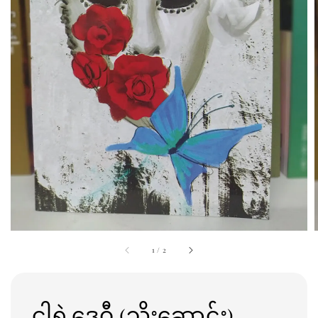
1
/
2
ငါ့ရဲ့ဒေဝီ (သိုးဆောင်း)