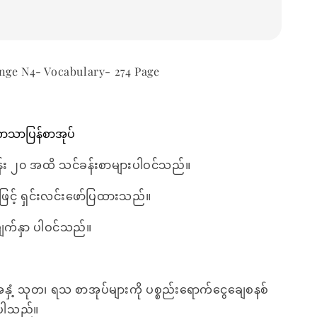
nge N4- Vocabulary- 274 Page
ဘာသာပြန်စာအုပ်
န်း ၂၀ အထိ သင်ခန်းစာများပါဝင်သည်။
ြင့် ရှင်းလင်းဖော်ပြထားသည်။
ျက်နှာ ပါဝင်သည်။
အနှံ့ သုတ၊ ရသ စာအုပ်များကို ပစ္စည်းရောက်ငွေချေစနစ်
ေးပါသည်။