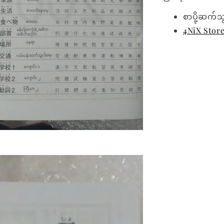
စာပို့ဆက်သ
4NiX Stor