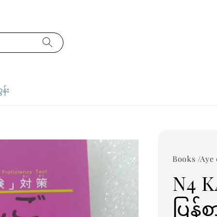
ှန်း
Books /Aye
N4 K
ပြန်