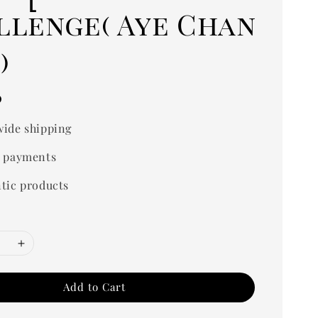
llenge( Aye Chan
)
0
ide shipping
 payments
tic products
Add to Cart