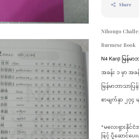
Share
Nihongo Challe
Burmese Book
N4 Kanji မြန်မာ
အခန်း ၁ မှာ အခ
မြန်မာဘာသာပြန်ဖ
စာမျက်နှာ ၂၇၄ မ
*မလေးရှားနိုင်ငံ
ဖြင့် ပို့ဆောင်ပ