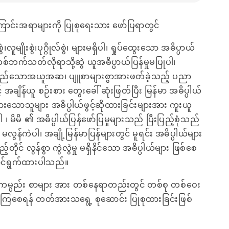
င်းအရာများကို ပြုစုရေးသား ဖော်ပြရာတွင်
မျိုးစွဲ၊ပုဂ္ဂိုလ်စွဲ၊ များမရှိပါ၊ ရှုပ်ထွေးသော အဓိပ္ပာယ်
တစ်ဘက်သတ်လိုရာသို့ဆွဲ ယူအဓိပ္ပာယ်ပြန်မှုမပြုပါ၊
ကြည်သောအယူအဆ၊ ပျူစာများစွာအားဖတ်ခဲ့သည့် ပညာ
 အချိန်ယူ စဉ်းစား တွေးခေါ် ဆုံးဖြတ်ပြီး မြန်မာ အဓိပ္ပါယ်
ားသောသူများ အဓိပ္ပါယ်ဖွင့်ဆိုထားခြင်းများအား ကူးယူ
ါ ၊ မိမိ ၏ အဓိပ္ပါယ်ပြန်ဖော်ပြမှုများသည် ပြီးပြည့်စုံသည်
လွန်ကဲပါ၊ အချို့မြန်မာပြန်များတွင် မူရင်း အဓိပ္ပါယ်များ
့်တိုင် လွန်စွာ ကွဲလွဲမှု မရှိနိင်သော အဓိပ္ပါယ်များ ဖြစ်စေ
ောင်ရွက်ထားပါသည်။
 ပျူ ကမ္ပည်း စာများ အား တစ်နေရာတည်းတွင် တစ်စု တစ်ဝေး
င်ကြစေရန် တတ်အားသရွေ့ စုဆောင်း ပြုစုထားခြင်းဖြစ်