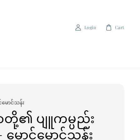
Login
Cart
်မောင်သန်း
ာတို့၏ ပျူကမ္ပည်း
 - မောင်မောင်သန်း