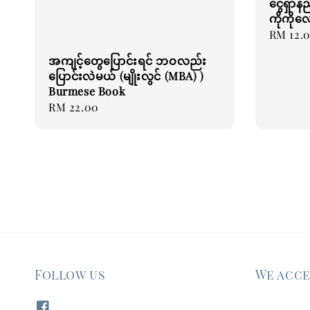
ငွေရှာနည
ကိုကိုလ
Regular
RM 12.
price
အကျင့်တွေပြောင်းရင် ဘဝလည်း
ပြောင်းလဲမယ် (မျိုးလွင် (MBA) )
Burmese Book
Regular
RM 22.00
price
Follow us
We acc