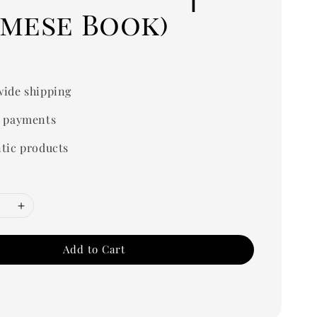
rmese Book)
0
ide shipping
 payments
tic products
Add to Cart