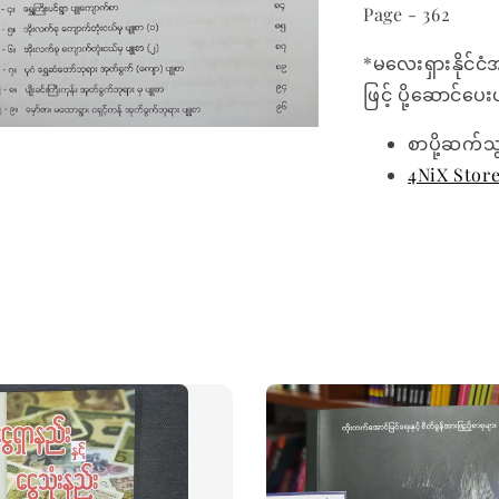
Page - 362
*မလေးရှားနိုင်ငံ
ဖြင့် ပို့ဆောင်ပ
စာပို့ဆက်သ
4NiX Stor