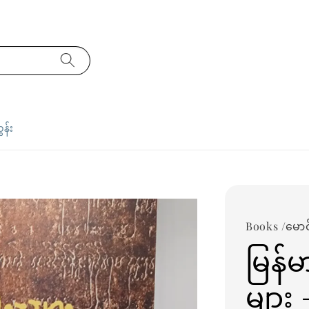
ှန်း
Books /မောင
မြန်မ
များ