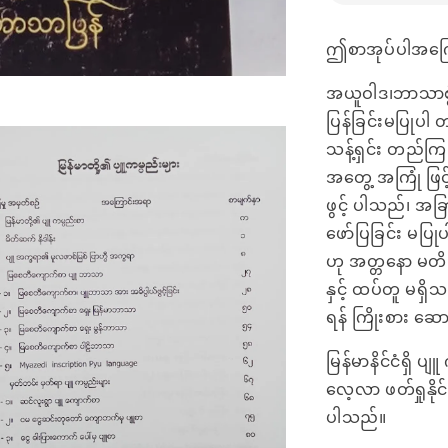
ဤစာအုပ်ပါအကြော
အယူဝါဒ၊ဘာသာစွဲ၊လူ
ပြန်ခြင်းမပြုပါ 
သန့်ရှင်း တည်
အတွေ့ အကြုံ ဖြင့်
ဖွင့် ပါသည်၊ အခြ
ဖော်ပြခြင်း မပြုပ
ဟု အတ္တနော မတိ မ
နှင့် ထပ်တူ မရှိသည
ရန် ကြိုးစား ဆ
မြန်မာနိင်ငံရှိ
လေ့လာ ဖတ်ရှုနို
ပါသည်။