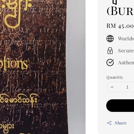
(Bu
Regular
RM 45.0
price
Worldw
Secure
Authen
Quantity
Share