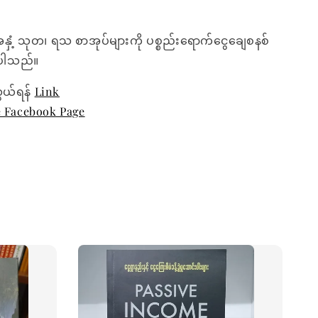
အနှံ့ သုတ၊ ရသ စာအုပ်များကို ပစ္စည်းရောက်ငွေချေစနစ်
ေးပါသည်။
ွယ်ရန်
Link
e Facebook Page