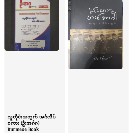
လူတိုင်းအတွက် အင်္ဂလိပ်
စကား (ဦးအဂ်ဂ)
Burmese Book