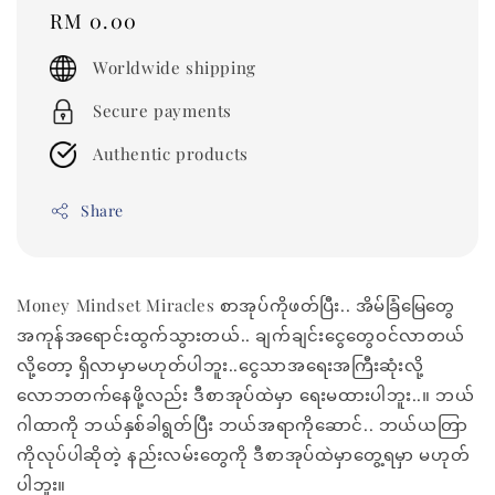
Regular
RM 0.00
price
Worldwide shipping
Secure payments
Authentic products
Share
Money Mindset Miracles စာအုပ်ကိုဖတ်ပြီး.. အိမ်ခြံမြေတွေ
အကုန်အရောင်းထွက်သွားတယ်.. ချက်ချင်းငွေတွေဝင်လာတယ်
လို့တော့ ရှိလာမှာမဟုတ်ပါဘူး..ငွေသာအရေးအကြီးဆုံးလို့
လောဘတက်နေဖို့လည်း ဒီစာအုပ်ထဲမှာ ရေးမထားပါဘူး..။ ဘယ်
ဂါထာကို ဘယ်နှစ်ခါရွတ်ပြီး ဘယ်အရာကိုဆောင်.. ဘယ်ယတြာ
ကိုလုပ်ပါဆိုတဲ့ နည်းလမ်းတွေကို ဒီစာအုပ်ထဲမှာတွေ့ရမှာ မဟုတ်
ပါဘူး။