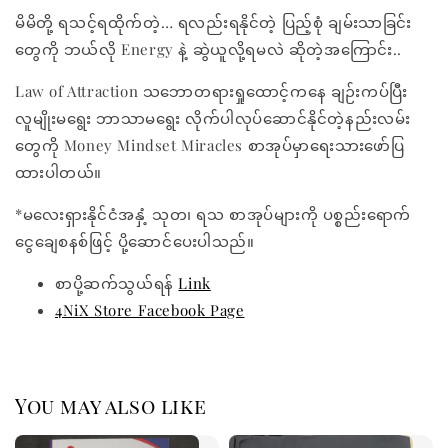
မိမိတို့ ရသင့်ရထိုက်တဲ့… ရလည်းရနိုင်တဲ့ ပြည့်စုံ ချမ်းသာခြင်း
တွေကို ဘယ်လို Energy နဲ့ ဆွဲယူလို့ရမလဲ ဆိုတဲ့အကြောင်း..
Law of Attraction သဘောတရားရှုထောင့်ကနေ ချဉ်းကပ်ပြီး
လူမျိုးမရွေး ဘာသာမရွေး လိုက်ပါလုပ်ဆောင်နိုင်တဲ့နည်းလမ်း
တွေကို Money Mindset Miracles စာအုပ်မှာရေးသားဖော်ပြ
ထားပါတယ်။
*မလေးရှားနိုင်ငံအနှံ့ သုတ၊ ရသ စာအုပ်များကို ပစ္စည်းရောက်
ငွေချေစနစ်ဖြင့် ပို့ဆောင်ပေးပါသည်။
စာပို့ဆက်သွယ်ရန်
Link
4NiX Store Facebook Page
You may also like