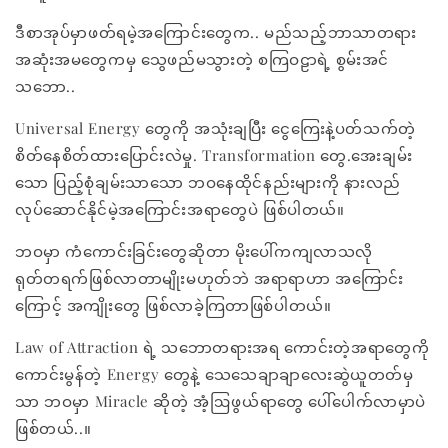
ဒီစာအုပ်မှာဖတ်ရမဲ့အကြောင်းတွေက.. မည်သည့်ဘာသာတရား
အဆုံးအမတွေကမှ သွေဖည်မသွားတဲ့ စကြဝဠာရဲ့ စွမ်းအင်
သဘော..
Universal Energy တွေကို အသုံးချပြီး ငွေကြေးနဲ့ပတ်သက်တဲ့
စိတ်နေစိတ်ထားပြောင်းလဲမှု. Transformation တွေ.အေးချမ်း
သော ပြည့်စုံချမ်းသာသော ဘဝနေထိုင်နည်းများကို နားလည်
လုပ်ဆောင်နိုင်မဲ့အကြောင်းအရာတွေပဲ ဖြစ်ပါတယ်။
ဘဝမှာ ကံကောင်းခြင်းတွေဆိုတာ မိုးပေါ်ကကျလာသလို
ရုတ်တရက်ဖြစ်လာတာမျိုးမဟုတ်ဘဲ အရာရာဟာ အကြောင်း
ကြောင့် အကျိုးတွေ ဖြစ်လာခဲ့ကြတာဖြစ်ပါတယ်။
Law of Attraction ရဲ့ သဘောတရားအရ ကောင်းတဲ့အရာတွေကို
ကောင်းမွန်တဲ့ Energy တွေနဲ့ သေသေချာချာလေးဆွဲယူတတ်မှ
သာ ဘဝမှာ Miracle ဆိုတဲ့ အံ့ဩဖွယ်ရာတွေ ပေါ်ပေါက်လာမှာပဲ
ဖြစ်တယ်..။