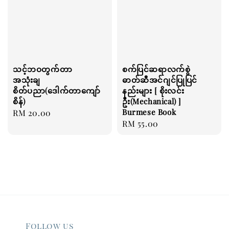
သင့်ဘဝတွက်တာ
စက်ပြင်ဆရာလက်စွဲ
အသုံးချ
ဓာတ်ဆီအင်ဂျင်ပြုပြင်
စိတ်ပညာ(ဒေါက်တာကျော်
နည်းများ [ စိုးလင်း
စိန်)
ဦး(Mechanical) ]
Burmese Book
Regular
RM 20.00
Regular
RM 55.00
price
price
Follow us