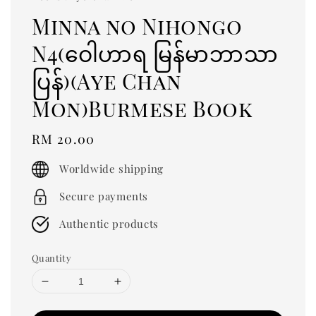
Minna no Nihongo
N4(ဝေါဟာရ မြန်မာဘာသာ
ပြန်)(Aye Chan
Mon)Burmese Book
Regular
RM 20.00
price
Worldwide shipping
Secure payments
Authentic products
Quantity