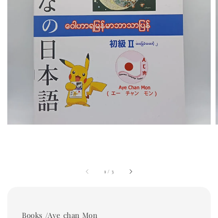
1
/
3
Books /Aye chan Mon