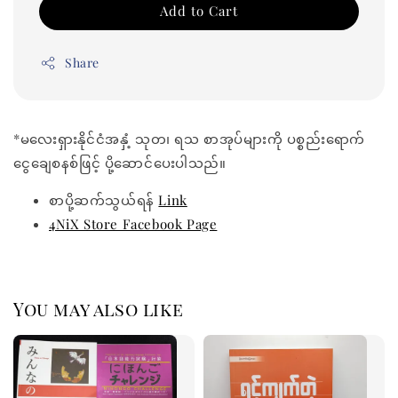
Add to Cart
Share
*မလေးရှားနိုင်ငံအနှံ့ သုတ၊ ရသ စာအုပ်များကို ပစ္စည်းရောက်
ငွေချေစနစ်ဖြင့် ပို့ဆောင်ပေးပါသည်။
စာပို့ဆက်သွယ်ရန်
Link
4NiX Store Facebook Page
You may also like