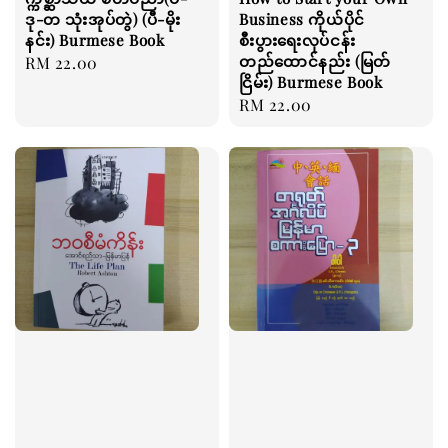
ဒု-တ သုံးအုပ်တွဲ) (ပီ-မိုး
Business ကိုယ်ပိုင်
နင်း) Burmese Book
စီးပွားရေးလုပ်ငန်း
တည်ထောင်နည်း (မြတ်
Regular
RM 22.00
ငြိမ်း) Burmese Book
price
Regular
RM 22.00
price