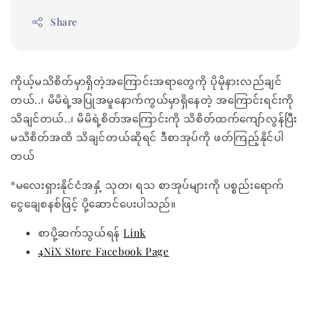
Share
ကိုယ့်မသိစိတ်မှာရှိတဲ့အကြောင်းအရာတွေကို ပိုမိုနားလည်ချင်
တယ်..၊ မိမိရဲ့အပြုအမူနောက်ကွယ်မှာရှိနေတဲ့ အကြောင်းရင်းကို
သိချင်တယ်..၊ မိမိရဲ့စိတ်အကြောင်းကို သိစိတ်ထက်ကျော်လွန်ပြီး
မသိစိတ်အထိ သိချင်တယ်ဆိုရင် ဒီစာအုပ်ကို ဖတ်ကြည့်နိုင်ပါ
တယ်
*မလေးရှားနိုင်ငံအနှံ့ သုတ၊ ရသ စာအုပ်များကို ပစ္စည်းရောက်
ငွေချေစနစ်ဖြင့် ပို့ဆောင်ပေးပါသည်။
စာပို့ဆက်သွယ်ရန်
Link
4NiX Store Facebook Page