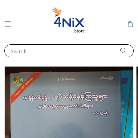
Search