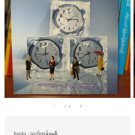
1
/
4
Books /သက်တန့်မေရီ