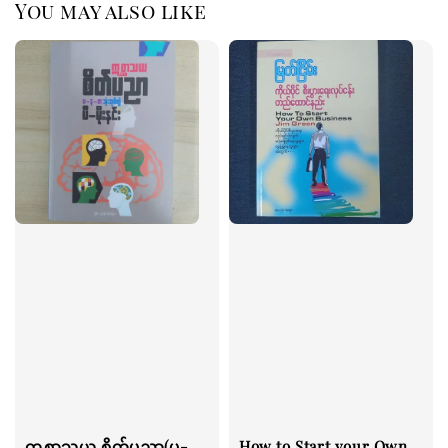
You may also like
က္ကစ္ဆာသယ စိတ်ပညာ(ပ-
How to Start your Own