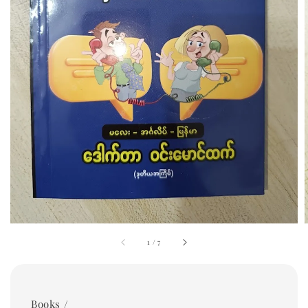
1
/
7
Books /