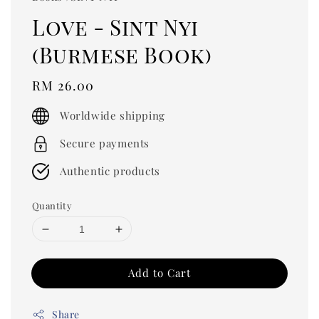
Love - Sint Nyi
(Burmese Book)
Regular
RM 26.00
price
Worldwide shipping
Secure payments
Authentic products
Quantity
Add to Cart
Share