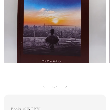
1
/
3
Books /SINT NYI