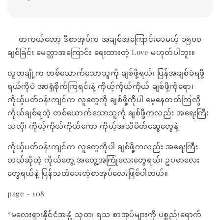
တကယ်တော့ ဒီစာအုပ်က အချစ်အကြောင်းပေမယ့် ၁၅ဝဝ
ချစ်ခြင်း မေတ္တာအကြောင်း ရေးထားတဲ့ Love မဟုတ်ပါဘူး။
လူတချို့က တစ်ယောက်သောသူကို ချစ်ဖို့ရယ်၊ ပြန်အချစ်ခံရဖို့
ရယ်ကိုပဲ အာရုံစိုက်ကြရင်းနဲ့ ကိုယ့်ကိုယ်ကိုယ် ချစ်ဖို့ကိုရော၊
ကိုယ့်ပတ်ဝန်းကျင်က လူတွေကို ချစ်ဖို့ကိုပါ မေ့နေတတ်ကြလို့
ကိုယ်ချစ်ရတဲ့ တစ်ယောက်သောသူကို ချစ်ဖို့ကလည်း အရေးကြီး
သလို၊ ကိုယ့်ကိုယ်ကိုယ်ကော ကိုယ့်အသိမိတ်ဆွေတွေနဲ့
ကိုယ့်ပတ်ဝန်းကျင်က လူတွေကိုပါ ချစ်ဖို့ကလည်း အရေးကြီး
တယ်ဆိုတဲ့ ကိုယ်တွေ့ အတွေ့အကြုံလေးတွေရယ်၊ ဥပမာလေး
တွေရယ်နဲ့ ပြန်သတိပေးတဲ့စာအုပ်လေးဖြစ်ပါတယ်။
page - 108
*မလေးရှားနိုင်ငံအနှံ့ သုတ၊ ရသ စာအုပ်များကို ပစ္စည်းရောက်