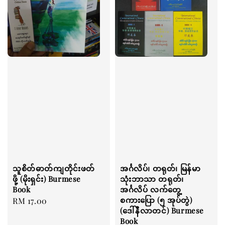
သူစိတ်ဓာတ်ကျတိုင်းဖတ်
အင်္ဂလိပ်၊ တရုတ်၊ မြန်မာ
ဖို့ (မိုးရှင်း) Burmese
သုံးဘာသာ တရုတ်၊
Book
အင်္ဂလိပ် လက်တွေ့
စကားပြော (၅ အုပ်တွဲ)
Regular
RM 17.00
(ဒေါ်နီလာတင်) Burmese
price
Book