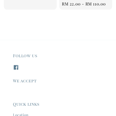
Regular
RM 22.00
-
RM 110.00
price
Follow us
We accept
Quick links
Location