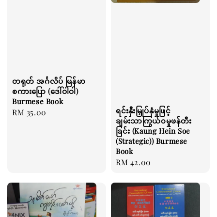
တရုတ် အင်္ဂလိပ် မြန်မာ
စကားပြော (ဒေါ်ဝါဝါ)
Burmese Book
ရင်းနှီးမြှုပ်နှံမှုဖြင့်
Regular
RM 35.00
ချမ်းသာကြွယ်၀မှုဖန်တီး
price
ခြင်း (Kaung Hein Soe
(Strategic)) Burmese
Book
Regular
RM 42.00
price