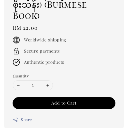
စိုးသန်း) (Burmese
Book)
Regular
RM 22.00
price
Worldwide shipping
Secure payments
Authentic products
Quantity
Add to Cart
Share