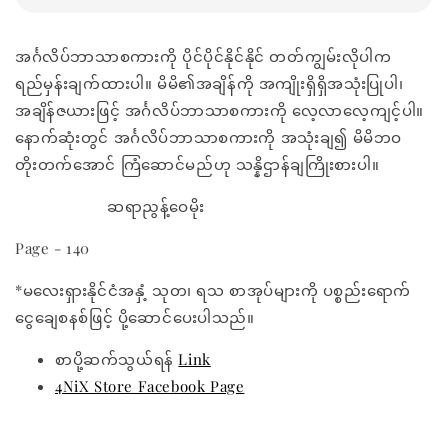
အင်္ဂလိပ်ဘာသာစကားကို ပိုင်ပိုင်နိုင်နိုင် တတ်ကျွမ်းလိုပါက
ရည်မှန်းချက်ထားပါ။ မိမိ၏အချိန်ကို အကျိုးရှိရှိအသုံးပြုပါ၊
အချိန်ဇယားဖြင့် အင်္ဂလိပ်ဘာသာစကားကို လေ့လာလေ့ကျင့်ပါ။
နောက်ဆုံးတွင် အင်္ဂလိပ်ဘာသာစကားကို အသုံးချ၍ မိမိဘဝ
တိုးတက်အောင် ကြံဆောင်မည်ဟု သန္နိဌာန်ချကြိုးစားပါ။
ဆရာညွန့်ဝေမိုး
Page - 140
*မလေးရှားနိုင်ငံအနှံ့ သုတ၊ ရသ စာအုပ်များကို ပစ္စည်းရောက်
ငွေချေစနစ်ဖြင့် ပို့ဆောင်ပေးပါသည်။
စာပို့ဆက်သွယ်ရန်
Link
4NiX Store Facebook Page