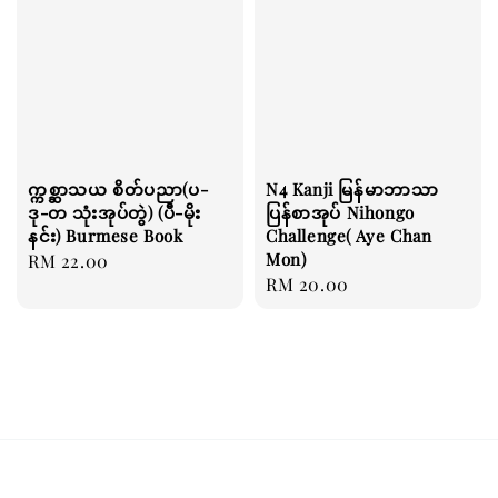
က္ကစ္ဆာသယ စိတ်ပညာ(ပ-
N4 Kanji မြန်မာဘာသာ
ဒု-တ သုံးအုပ်တွဲ) (ပီ-မိုး
ပြန်စာအုပ် Nihongo
နင်း) Burmese Book
Challenge( Aye Chan
Mon)
Regular
RM 22.00
Regular
RM 20.00
price
price