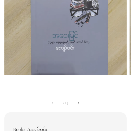
1
/
7
Books /ကျော်ဝင်း