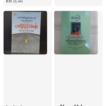
Regular
RM 25.00
price