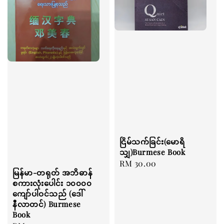
ငြိမ်သက်ခြင်း(မောရိ
သျှ)Burmese Book
Regular
RM 30.00
မြန်မာ-တရုတ် အဘိဓာန်
price
စကားလုံးပေါင်း ၁၀၀၀၀
ကျော်ပါဝင်သည် (ဒေါ်
နီလာတင်) Burmese
Book