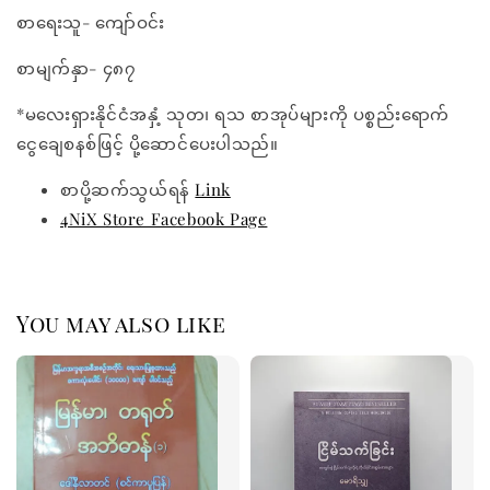
စာရေးသူ- ကျော်ဝင်း
စာမျက်နှာ- ၄၈၇
*မလေးရှားနိုင်ငံအနှံ့ သုတ၊ ရသ စာအုပ်များကို ပစ္စည်းရောက်
ငွေချေစနစ်ဖြင့် ပို့ဆောင်ပေးပါသည်။
စာပို့ဆက်သွယ်ရန်
Link
4NiX Store Facebook Page
You may also like