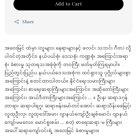
Add to Cart
Share
အဝေးမြင် ထဲမှာ (လူများ၊ နေရာများနှင့် ဖလင်၊ သဘင်၊ ဂီတ) လို့
ပါ၀င်တဲ့အတိုင်း၊ နယ်ပယ်စုံ၊ ဒေသစုံ၊ ကဏ္ဍစုံ၊ အကြောင်းအရာ
စုံ၊ ခံစားမှု သုတရသအဖုံဖုံကို တဝကြီး ဖတ်မှတ်ကြရမှာပါ။
ပြည်တွင်းပြည်ပ နယ်ပယ်ဒေသအစုံက ထင်ရှားသူ ပုဂ္ဂိုလ်များစွာ
အကြောင်းနဲ့ စတင်ထားပါတယ်။ နိုင်ငံရေးသမားကြီးများ
အကြောင်း၊ စာရေးဆရာကြီးများအကြောင်း၊ အဆိုတော်ကြီးများ
အကြောင်း၊ အယ်ဒီတာကြီးများအကြောင်း … ။ ဦးနု၊ ဆရာဒဂုန်
တာရာ၊ ဆရာပါရဂူ၊ ဆရာဗန်းမော်တင်အောင်၊ ဆရာသိန်းဖေမြင့်၊
လူထုဦးလှ၊ လူထုဒေါ်အမာ၊ ဂျာနယ်ကျော်ဦးချစ်မောင်၊ ဂျာနယ်
ကျော်မမလေး၊ မောင်စူးစမ်း … စတဲ့ စာရေးဆရာ/မ ကြီးများ
အပေါ် ဆရာကျော်ဝင်းရဲ့ အဝေးမြင် ခံစားမှုများ။