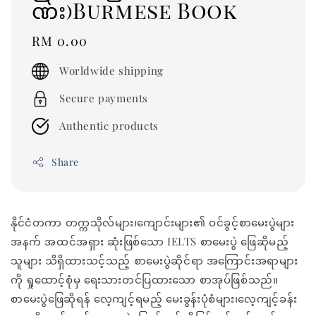
ဏ်း)Burmese Book
Regular
RM 0.00
price
Worldwide shipping
Secure payments
Authentic products
Share
နိုင်ငံတကာ တက္ကသိုလ်များ၊ကျောင်းများ၏ ဝင်ခွင့်စာမေးပွဲများ
အနက် အထင်အရှား ဆုံးဖြစ်သော IELTS စာမေးပွဲ ဖြေဆိုမည့်
သူများ သိရှိထားသင့်သည့် စာမေးပွဲဆိုင်ရာ အကြောင်းအရာများ
ကို ရှုထောင့်စုံမှ ရေးသားတင်ပြထားသော စာအုပ်ဖြစ်သည်။
စာမေးပွဲဖြေဆိုရန် လေ့ကျင့်ရမည့် မေးခွန်းပုံစံများ၊လေ့ကျင့်ခန်း