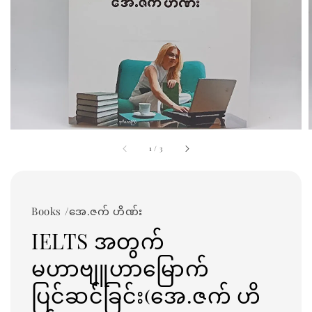
1
/
3
Books /အေ.ဇက် ဟိဏ်း
IELTS အတွက်
မဟာဗျူဟာမြောက်
ပြင်ဆင်ခြင်း(အေ.ဇက် ဟိ