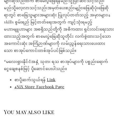
များဆိုသည်ထက် စာမေးပွဲဖြေရန်မည်သို့ပြင်ဆင်သင့်သည်၊
မည်သို့လေ့လာသင့်သည်၊အမှတ်ပေးစည်းမျဉ်း၊ဖြေဆိုပုံ၊ဖြေဆို
ရာတွင် စာဖြေသူများအများဆုံး ပြုလုပ်တတ်သည့် အမှားများ၊4
skills စွမ်းရည် မြင့်တတ်ရေးအတွက် ကျင့်သုံးရမည့်
မဟာဗျူဟာများ အစရှိသည်တို့ကို အဓိကထား ရှင်းလင်းရေးသား
ထားသည့်အတွက် စာမေးပွဲဖြေဆိုသူတိုင်း လက်စွဲထားသင့်သော
အကောင်းဆုံး အကြံဉာဏ်များကို လမ်းညွှန်ရေးသားပေးထား
သော စာအုပ်ကောင်းတစ်အုပ်ပင်ဖြစ်သည်။
*မလေးရှားနိုင်ငံအနှံ့ သုတ၊ ရသ စာအုပ်များကို ပစ္စည်းရောက်
ငွေချေစနစ်ဖြင့် ပို့ဆောင်ပေးပါသည်။
စာပို့ဆက်သွယ်ရန်
Link
4NiX Store Facebook Page
You may also like