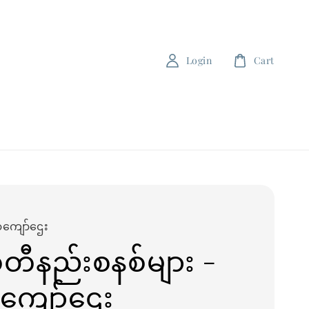
Login
Cart
ကျော်ဌေး
စီတီနည်းစနစ်များ -
ကျော်ဌေး