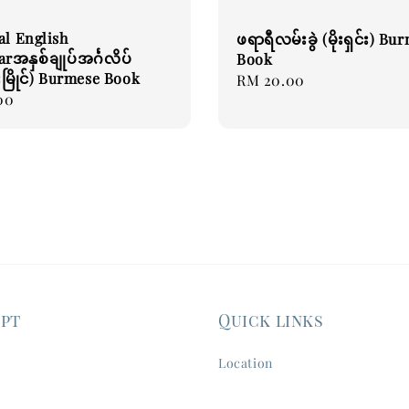
al English
ဖရာရီလမ်းခွဲ (မိုးရှင်း) Bu
အနှစ်ချုပ်အင်္ဂလိပ်
Book
ိုးမြိုင်) Burmese Book
Regular
RM 20.00
00
price
ept
Quick links
Location