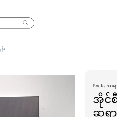
ှန်း
Books /ဆရာ
အိုင်
ဆရာ