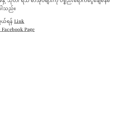
အနှံ့ သုတ၊ ရသ စာအုပ်များကို ပစ္စည်းရောက်ငွေချေစနစ်
ေးပါသည်။
ွယ်ရန်
Link
e Facebook Page