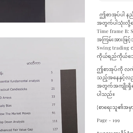
ဤစာအုပ်ပါ နည်း
အတွက်ပါသုံးလို
Time frame B: 
အကြမ်းအားဖြင့်သ
Swing trading လု
ကိုယ်ရည်ကိုယ်သွ
ဤစာအုပ်ကို လက်တ
သည့်အနေနှင့်လည်
အတွက်အကျိုးရှိသ
ပါသည်။
{စာရေးသူ၏အမှာ
Page - 199