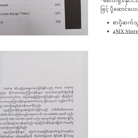
*မလေးရှားနိုင်ငံ
ဖြင့် ပို့ဆောင်ပ
စာပို့ဆက်သ
4NiX Stor