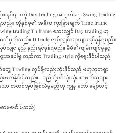
စနစ်များကို Day trading အတွက်ရော Swing trading
့ရသည်။ ထိုနှစ်ခု၏ အဓိက ကွာခြားချက် Time frame
Swing trading Th frame သေးလျှင် Day trading ဟု
တ်မှတ်သည်။ D trade လုပ်လျှင် များများရင်ခုန်ရမည်။
ပ်လျှင် နည် နည်းရင်ခုန်ရမည်။ မိမိ၏ကျမ်းကျင်မှုနှင့်
ေးအပေါ်မူ တည်ကာ Trading style ကိုရွေးနိုင်ပါသည်။
ွေ့ Trading လုပ်ဖို့လည်းသုံးနိုင်သည် ဗဟုသုတရှာ
းဖတ်နိုင်ပါသည်။ . မည်သို့ပင်သုံးသုံး စာဖတ်သူများ
ော စာတစ်အုပ်ဖြစ်လိမ့်မည်ဟု ကျွန် တော် မျှော်လင့်
စာမှဖော်ပြသည်}