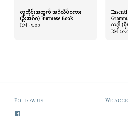
လူတိုင်းအတွက် အင်္ဂလိပ်စကား
Essenti
(ဦးအဂ်ဂ) Burmese Book
Grammar
သဒ္ဒါ (စ
Regular
RM 45.00
Regular
RM 20.
price
price
Follow us
We acc