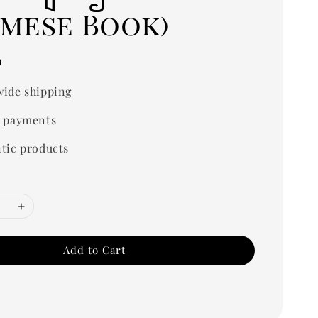
rmese Book)
0
ide shipping
 payments
tic products
Add to Cart