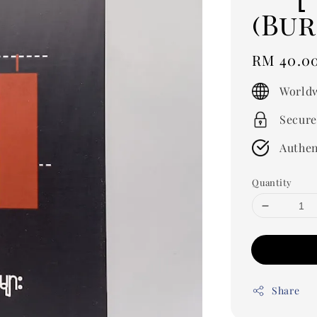
(Bu
Regular
RM 40.0
price
Worldw
Secure
Authen
Quantity
Share