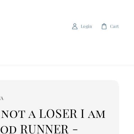
Login
Cart
FA
 not a LOSER I am
ood RUNNER -