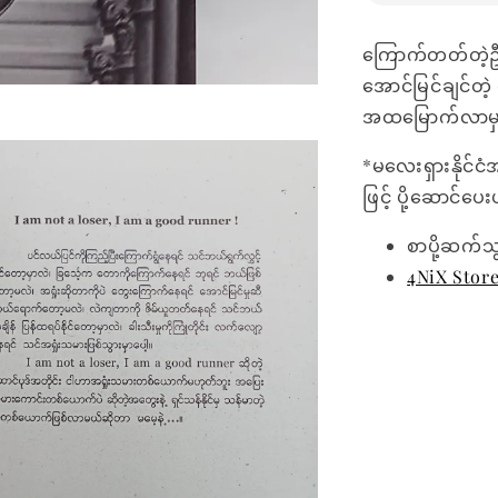
ကြောက်တတ်တဲ့ဦးန
အောင်မြင်ချင်တ
အထမြောက်လာမှာ 
*မလေးရှားနိုင်ငံ
ဖြင့် ပို့ဆောင်ပ
စာပို့ဆက်သ
4NiX Stor