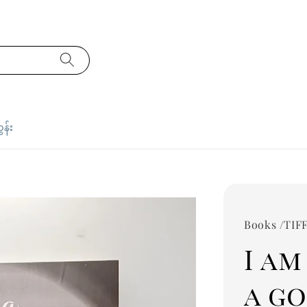
ှန်း
Books /TIF
I am
a g