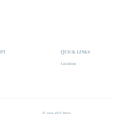
ept
Quick links
Location
© 2026 4NiX Store.