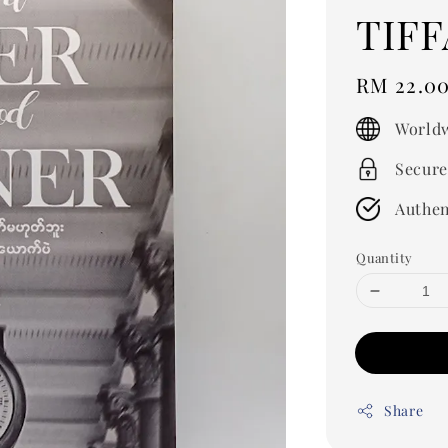
TIFF
Regular
RM 22.0
price
Worldw
Secure
Authen
Quantity
Share