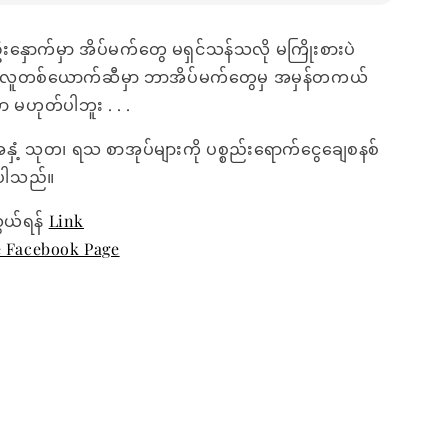
ှောက်မှာ အိပ်မက်တွေ မရှင်သန်သလို မကြိုးစားပဲ
ဲ့ လူတစ်ယောက်ဆီမှာ ဘာအိပ်မက်တွေမှ အမှန်တကယ်
မဟုတ်ပါဘူး . . .
အနှံ့ သုတ၊ ရသ စာအုပ်များကို ပစ္စည်းရောက်ငွေချေစနစ်
ေးပါသည်။
ွယ်ရန်
Link
e Facebook Page