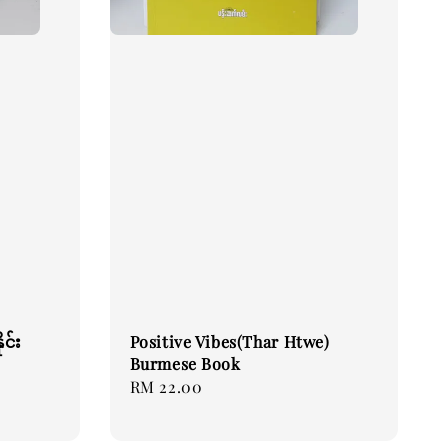
ုင်း
Positive Vibes(Thar Htwe)
Burmese Book
Regular
RM 22.00
price