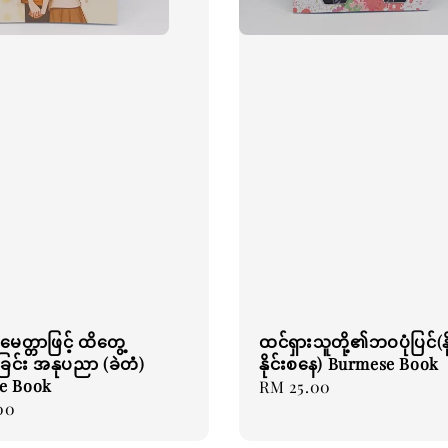
းမေတ္တာဖြင့် ထိတွေ့
ထင်ရှားသူတို့၏ဘဝပုံပြင်(နိ
င်း အနုပညာ (ခဲတံ)
နိုင်းစနေ) Burmese Book
e Book
Regular
RM 25.00
00
price