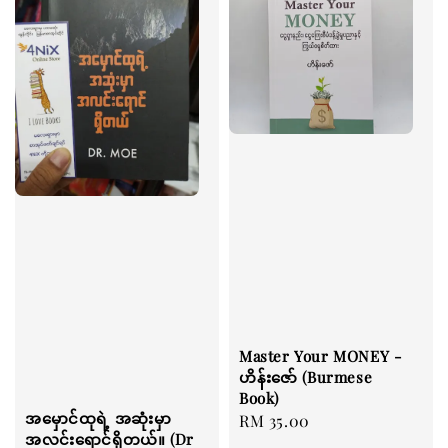
Master Your MONEY -
ဟိန်းဇော် (Burmese
Book)
အမှောင်ထုရဲ့ အဆုံးမှာ
Regular
RM 35.00
အလင်းရောင်ရှိတယ်။ (Dr
price