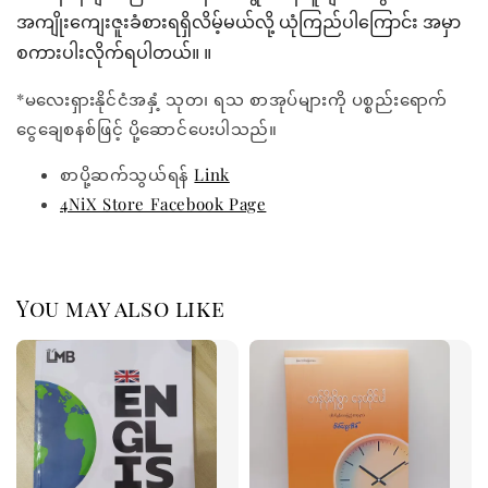
အကျိုးကျေးဇူးခံစားရရှိလိမ့်မယ်လို့ ယုံကြည်ပါကြောင်း အမှာ
စကားပါးလိုက်ရပါတယ်။ ။
*မလေးရှားနိုင်ငံအနှံ့ သုတ၊ ရသ စာအုပ်များကို ပစ္စည်းရောက်
ငွေချေစနစ်ဖြင့် ပို့ဆောင်ပေးပါသည်။
စာပို့ဆက်သွယ်ရန်
Link
4NiX Store Facebook Page
You may also like