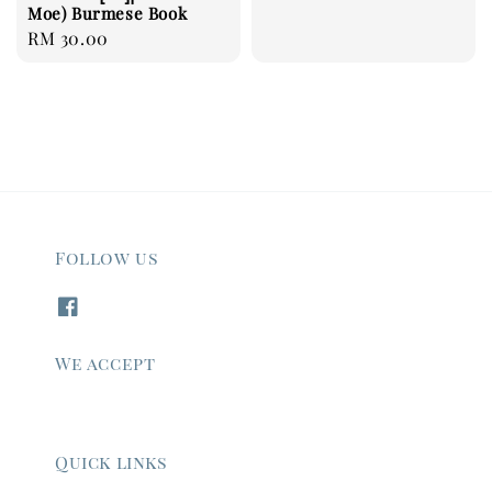
Moe) Burmese Book
Regular
RM 30.00
price
Follow us
We accept
Quick links