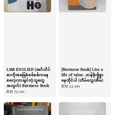
LMB ENGLISH (အင်္ဂလိပ်
[Burmese Book] Live a
စာကိုအခြေခံစစ်စစ်ကနေ
life of value. တန်ဖိုးရှိစွာ
စလေ့လာချင်တဲ့သူတွေ
နေထိုင်ပါ (တိမ်သွေးအိမ်)
အတွက်) Burmese Book
Regular
RM 22.00
Regular
RM 75.00
price
price