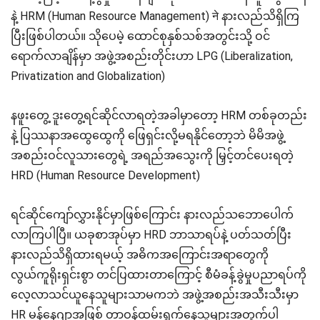
နဲ့ HRM (Human Resource Management) ने နားလည်သိရှိကြ
ပြီးဖြစ်ပါတယ်။ သိုပေမဲ့ ထောင်စုနှစ်သစ်အတွင်းသို့ ဝင်
ရောက်လာချိန်မှာ အဖွဲ့အစည်းတိုင်းဟာ LPG (Liberalization,
Privatization and Globalization)
နဖူးတွေ့ ဒူးတွေ့ရင်ဆိုင်လာရတဲ့အခါမှာတော့ HRM တစ်ခုတည်း
နဲ့ ပြဿနာအထွေထွေကို ဖြေရှင်းလို့မရနိုင်တော့ဘဲ မိမိအဖွဲ့
အစည်းဝင်လူသားတွေရဲ့ အရည်အသွေးကို မြှင့်တင်ပေးရတဲ့
HRD (Human Resource Development)
ရင်ဆိုင်ကျော်လွှားနိုင်မှာဖြစ်ကြောင်း နားလည်သဘောပေါက်
လာကြပါပြီ။ ယခုစာအုပ်မှာ HRD ဘာသာရပ်နဲ့ ပတ်သတ်ပြီး
နားလည်သိရှိထားရမယ့် အဓိကအကြောင်းအရာတွေကို
လွယ်ကူရိုးရှင်းစွာ တင်ပြထားတာကြောင့် စီမံခန့်ခွဲမှုပညာရပ်ကို
လေ့လာသင်ယူနေသူများသာမကဘဲ အဖွဲ့အစည်းအသီးသီးမှာ
HR မန်နေဂျာအဖြစ် တာဝန်ထမ်းရွက်နေသူများအတွက်ပါ