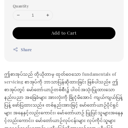
Quantity
Add to Cart
Share
ဤစာအုပ်သည် တိုယိုတာမှ ထုတ်ဝေသော fundamentals of
servicing စာအုပ်ကို ဘာသာပြန်ဆိုထားခြင်း ဖြစ်ပါသည်။ ဤ
စာအုပ်တွင် မော်တော်ယာဉ်တစ်စီး၌ ပါ၀င်အသုံးပြုထားသော
နည်းပညာ အခြေခံများ အားလုံးကို ခြုံငုံမိအောင် ကျယ်ကျယ်ပြန့်
ပြန့် ဖော်ပြထားသည်။ တစ်နည်းအားဖြင့် မော်တော်ယာဉ်ပိုင်ရှင်
များ အနေနှင့်လည်းကောင်း၊ မော်တော်ယာဉ် ပြုပြင်သူများအနေနှ
င့်လည်းကောင်း၊ မော်တော်ယာဉ်လုပ်ငန်းများ လုပ်ကိုင်သူများ
အနေနှင့်လည်းကောင်း မသိမဖြစ်သိထားသင့်သော မရှိမဖြစ်