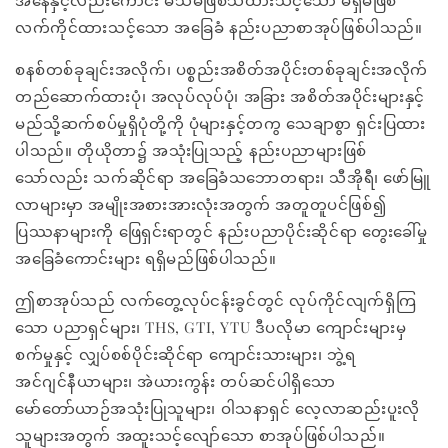
လက်ကိုင်ထားသင့်သော အခြေခံ နည်းပညာစာအုပ်ဖြစ်ပါသည်။
စနစ်တစ်ခုချင်းအလိုက်၊ ပစ္စည်းအစိတ်အပိုင်းတစ်ခုချင်းအလိုက်
တည်ဆောက်ထားပုံ၊ အလုပ်လုပ်ပုံ၊ အခြား အစိတ်အပိုင်းများနှင့်
မည်သို့ဆက်စပ်မှုရှိပုံတို့ကို ပုံများနှင့်တကွ သေချာစွာ ရှင်းပြထား
ပါသည်။ တိုယိုတာ၌ အသုံးပြုသည့် နည်းပညာများဖြစ်
သော်လည်း သက်ဆိုင်ရာ အခြေခံသဘောတရား၊ သီအိုရီ၊ ဖော်မြူ
လာများမှာ အမျိုးအစားအားလုံးအတွက် အတူတူပင်ဖြစ်၍
ပြဿနာများကို ဖြေရှင်းရာတွင် နည်းပညာပိုင်းဆိုင်ရာ တွေးခေါ်မှု
အခြေခံကောင်းများ ရရှိမည်ဖြစ်ပါသည်။
ဤစာအုပ်သည် လက်တွေ့လုပ်ငန်းခွင်တွင် လုပ်ကိုင်လျက်ရှိကြ
သော ပညာရှင်များ၊ THS, GTI, YTU ဒီပလိုမာ ကျောင်းများမှ
စက်မှုနှင့် လျှပ်စစ်ပိုင်းဆိုင်ရာ ကျောင်းသားများ၊ ဘွဲ့ရ
အင်ဂျင်နီယာများ၊ အဲယားကွန်း တပ်ဆင်ပါရှိသော
မော်တော်ယာဉ်အသုံးပြုသူများ၊ ဝါသနာရှင် လေ့လာဆည်းပူးလို
သူများအတွက် အထူးသင့်လျော်သော စာအုပ်ဖြစ်ပါသည်။