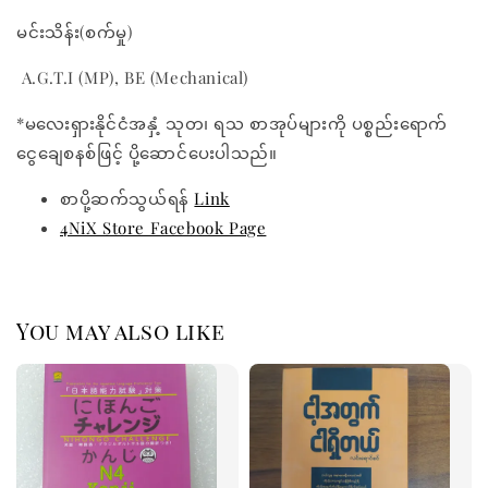
မင်းသိန်း(စက်မှု)
A.G.T.I (MP), BE (Mechanical)
*မလေးရှားနိုင်ငံအနှံ့ သုတ၊ ရသ စာအုပ်များကို ပစ္စည်းရောက်
ငွေချေစနစ်ဖြင့် ပို့ဆောင်ပေးပါသည်။
စာပို့ဆက်သွယ်ရန်
Link
4NiX Store Facebook Page
You may also like