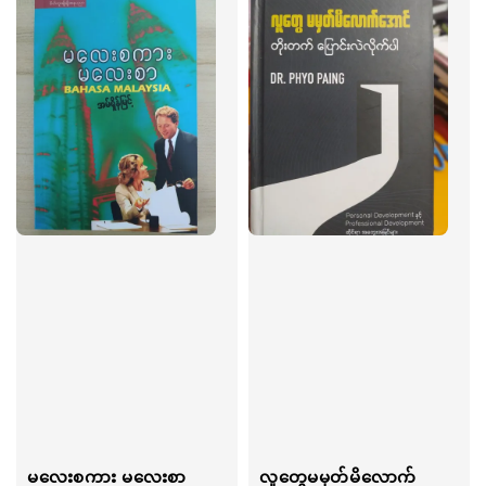
မလေးစကား မလေးစာ
လူတွေမမှတ်မိလောက်