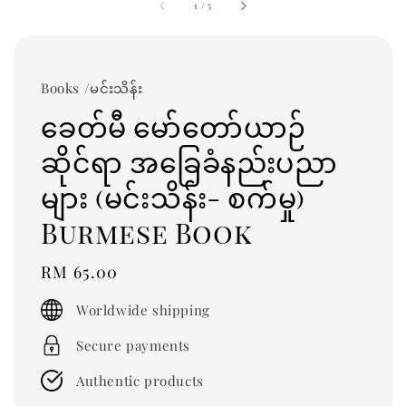
1
/
5
Books /မင်းသိန်း
ခေတ်မီ မော်တော်ယာဉ်
ဆိုင်ရာ အခြေခံနည်းပညာ
များ (မင်းသိန်း- စက်မှု)
Burmese Book
Regular
RM 65.00
price
Worldwide shipping
Secure payments
Authentic products