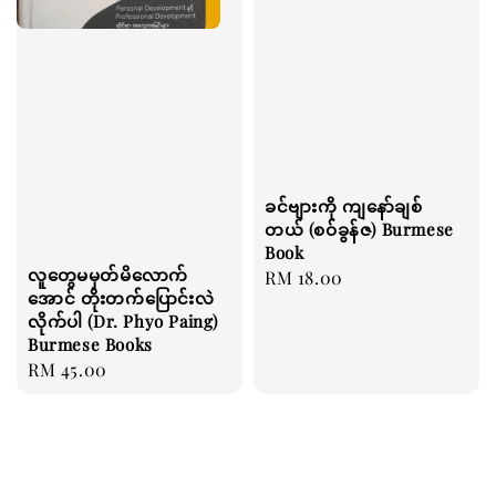
ခင်ဗျားကို ကျနော်ချစ်
တယ် (စဝ်ခွန်ဇ) Burmese
Book
လူတွေမမှတ်မိလောက်
Regular
RM 18.00
အောင် တိုးတက်ပြောင်းလဲ
price
လိုက်ပါ (Dr. Phyo Paing)
Burmese Books
Regular
RM 45.00
price