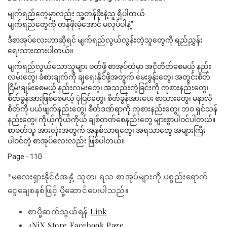
မျက်ရည်တွေမှာလည်း သူ့တန်ဖိုးနဲ့သူ ရှိပါတယ်..
မျက်ရည်တွေကို တန်ဖိုးမဲ့အောင် မလုပ်ပါနဲ့”
ဒီစာအုပ်လေးဟာဆိုရင် မျက်ရည်လွယ်လွန်းတဲ့သူတွေကို ရည်ညွှန်း
ရေးသားထားပါတယ်။
မျက်ရည်လွယ်သောသူများ ဖတ်ဖို့ စာအုပ်ထဲမှာ အငိုတိတ်စေမယ့် နည်း
လမ်းတွေ၊ ခံစားချက်ကို ချရေးနိုင်ဖို့အတွက် မေးခွန်းတွေ၊ အတွင်းစိတ်
ငြိမ်းချမ်းစေမယ့် နည်းလမ်းတွေ၊ အသည်းကွဲခြင်းကို ကုစားနည်းတွေ၊
စိတ်ခွန်အားဖြစ်စေမယ့် ပုံပြင်တွေ၊ စိတ်ခွန်အားပေး စာသားတွေ၊ မနာလို
စိတ်ကို ပယ်ဖျက်နည်းတွေ၊ စိတ်ဒဏ်ရာကို ကုစားနည်းတွေ၊ ဘဝ ရှင်သန်
နည်းတွေ၊ ကိုယ့်ကိုယ်ကိုယ် ချစ်တတ်စေနည်းတွေ များစွာပါဝင်ပါတယ်။
စာဖတ်သူ အားလုံးအတွက် အနှစ်သာရတွေ၊ အရသာတွေ အများကြီး
ပါဝင်တဲ့ စာအုပ်လေးလည်း ဖြစ်ပါတယ်။
Page - 110
*မလေးရှားနိုင်ငံအနှံ့ သုတ၊ ရသ စာအုပ်များကို ပစ္စည်းရောက်
ငွေချေစနစ်ဖြင့် ပို့ဆောင်ပေးပါသည်။
စာပို့ဆက်သွယ်ရန်
Link
4NiX Store Facebook Page