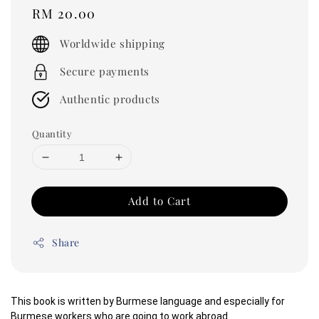
Regular
RM 20.00
price
Worldwide shipping
Secure payments
Authentic products
Quantity
Add to Cart
Share
This book is written by Burmese language and especially for 
Burmese workers who are going to work abroad .