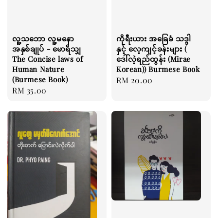
လူ့သဘော လူ့မနော
ကိုရီးယား အခြေခံ သဒ္ဒါ
အနှစ်ချုပ် - မောရိသျှ
နှင့် လေ့ကျင့်ခန်းများ (
The Concise laws of
ဒေါ်လဲ့ရည်ထွန်း (Mirae
Human Nature
Korean)) Burmese Book
(Burmese Book)
Regular
RM 20.00
Regular
RM 35.00
price
price