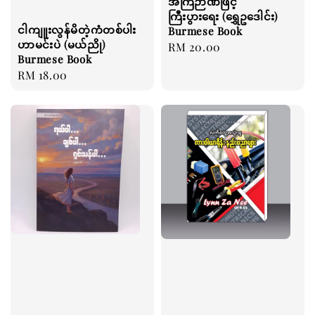
အကြံဉာဏ်ဖြင့်
ကြီးပွားရေး (ရွှေဥဒေါင်း)
ငါကျူးလွန်မိတဲ့ကံတစ်ပါး
Burmese Book
ဟာမင်းပဲ (မယ်ညို)
Regular
RM 20.00
Burmese Book
price
Regular
RM 18.00
price