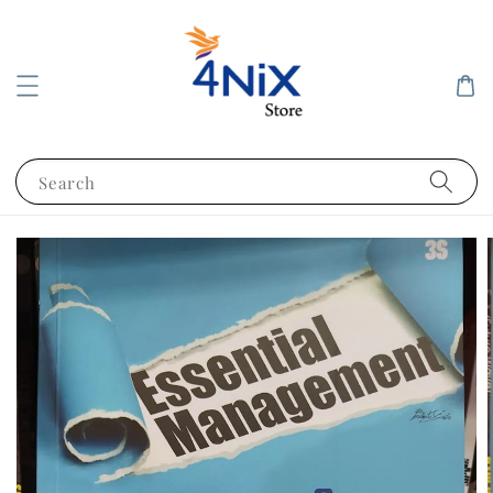
Search