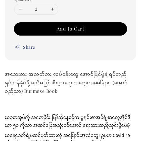
Add to Cart
Share
အသေးစား အလတ်စား လုပ်ငန်းတွေ အောင်မြင်ဖို့နဲ့ ရပ်တည်
ရှင်သန်နိုင်ဖို့ မသိမဖြစ် စီးပွားရေး အတွေးအခေါ်များ (အောင်
စည်သာ) Burmese Book
ယခုစာအုပ်ကို အစောပိုင်း ပြန်ဆိုနေစဉ်က မူရင်းစာအုပ်ရဲ့စာတွေ့အိုင်ဒီ
ယာ ၅၀ ကိုသာ အဆင်ပြေအသုံးဝင်အောင် ရေးသားထည့်သွင်းဖို့ပေမဲ့
ယနေ့ခေတ်ရဲ့မထင်မှတ်ထားတဲ့ အပြောင်းအလဲတွေ၊ ဥပမာ Covid 19 