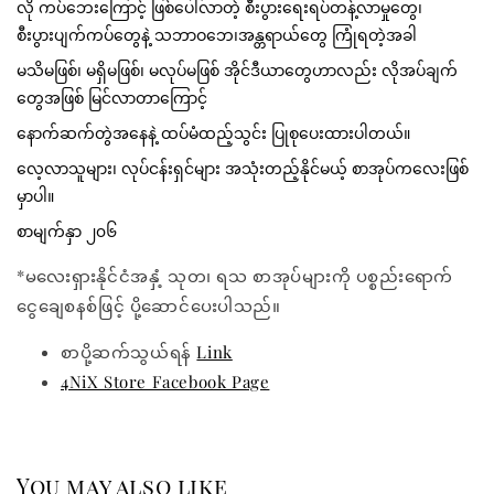
လို ကပ်ဘေးကြောင့် ဖြစ်ပေါ်လာတဲ့ စီးပွားရေးရပ်တန့်လာမှုတွေ၊ 
စီးပွားပျက်ကပ်တွေနဲ့ သဘာဝဘေ၊အန္တရာယ်တွေ ကြုံရတဲ့အခါ
မသိမဖြစ်၊ မရှိမဖြစ်၊ မလုပ်မဖြစ် အိုင်ဒီယာတွေဟာလည်း လိုအပ်ချက်
တွေအဖြစ် မြင်လာတာကြောင့်
နောက်ဆက်တွဲအနေနဲ့ ထပ်မံထည့်သွင်း ပြုစုပေးထားပါတယ်။
လေ့လာသူများ၊ လုပ်ငန်းရှင်များ အသုံးတည့်နိုင်မယ့် စာအုပ်ကလေးဖြစ်
မှာပါ။
စာမျက်နှာ ၂၀၆
*မလေးရှားနိုင်ငံအနှံ့ သုတ၊ ရသ စာအုပ်များကို ပစ္စည်းရောက်
ငွေချေစနစ်ဖြင့် ပို့ဆောင်ပေးပါသည်။
စာပို့ဆက်သွယ်ရန်
Link
4NiX Store Facebook Page
You may also like