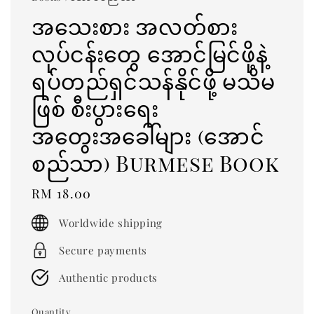
အသေးစား အလတ်စား
လုပ်ငန်းတွေ အောင်မြင်ဖို့နဲ့
ရပ်တည်ရှင်သန်နိုင်ဖို့ မသိမ
ဖြစ် စီးပွားရေး
အတွေးအခေါ်များ (အောင်
စည်သာ) Burmese Book
Regular
RM 18.00
price
Worldwide shipping
Secure payments
Authentic products
Quantity