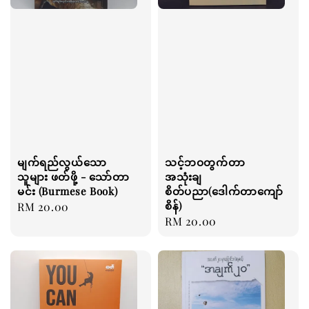
မျက်ရည်လွယ်သော
သင့်ဘဝတွက်တာ
သူများ ဖတ်ဖို့ - သော်တာ
အသုံးချ
မင်း (Burmese Book)
စိတ်ပညာ(ဒေါက်တာကျော်
စိန်)
Regular
RM 20.00
Regular
RM 20.00
price
price