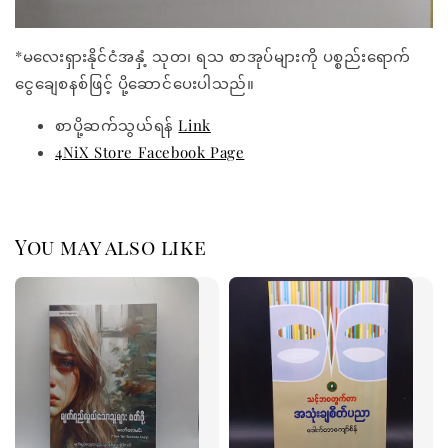
*မလေးရှားနိုင်ငံအနှံ့ သုတ၊ ရသ စာအုပ်များကို ပစ္စည်းရောက်
ငွေချေစနစ်ဖြင့် ပို့ဆောင်ပေးပါသည်။
စာပို့ဆက်သွယ်ရန်
Link
4NiX Store Facebook Page
You may also like