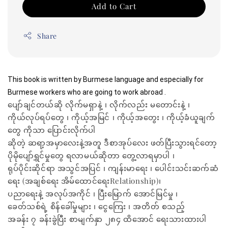
Add to Cart
Share
This book is written by Burmese language and especially for 
Burmese workers who are going to work abroad .
ပျော်ချင်တယ်ဆို လိုက်မရှာနဲ့ ၊ လိုက်လည်း မတောင်းနဲ့ ၊
ကိုယ်လုပ်ရပ်တွေ ၊ ကိုယ့်အမြင် ၊ ကိုယ့်အတွေး ၊ ကိုယ့်ခံယူချက်
တွေ ကိုသာ ပြောင်းလိုက်ပါ
ဆိုတဲ့ ဆရာ့အမှာလေးနဲ့အတူ ဒီစာအုပ်လေး ဖတ်ပြီးသွားရင်တော့
ပိုမိုပျော်ရွှင်မှုတွေ ရလာမယ်ဆိုတာ တွေ့လာရမှာပါ ၊
ရုပ်ပိုင်းဆိုင်ရာ အသွင်အပြင် ၊ ကျန်းမာရေး ၊ ပေါင်းသင်းဆက်ဆံ
ရေး (အချစ်ရေး အိမ်ထောင်ရေးRelationship)၊
ပညာရေးနဲ့ အလုပ်အကိုင် ၊ ပြီးမြောက် အောင်မြင်မှု ၊
ခေတ်သစ်ရဲ့ စိန်ခေါ်မှုများ ၊ ငွေကြေး ၊ အတိတ် စသည့်
အခန်း ၇ ခန်းခွဲပြီး စာမျက်နှာ ၂၈၄ ထိအောင် ရေးသားထားပါ