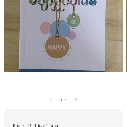
1
/
3
Books /Dr Phyo Thiha