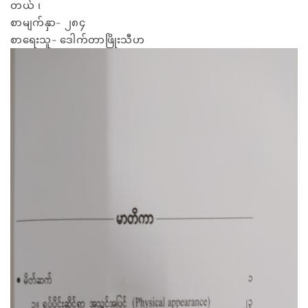
တယ် ၊
စာမျက်နှာ- ၂၈၄
စာရေးသူ- ဒေါက်တာဖြိုးသီဟ