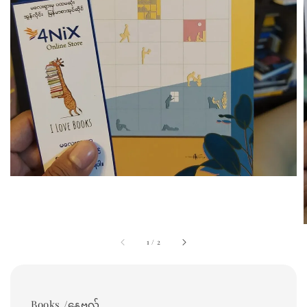
1
/
2
Books /နေဗလ်