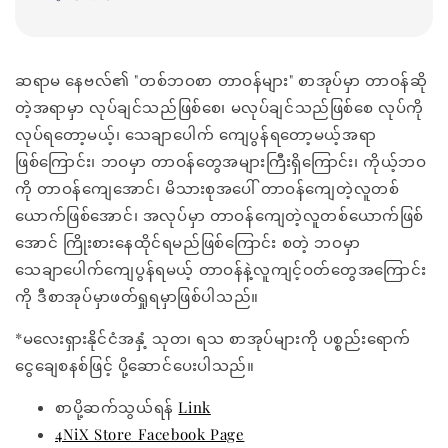
ဆရာမ နေဗလ်၏ "တစ်ဘဝစာ တာဝန်များ" စာအုပ်မှာ တာဝန်ဆို
တဲ့အရာမှာ လုပ်ချင်သည်ဖြစ်စေ၊ မလုပ်ချင်သည်ဖြစ်စေ လုပ်ကို
လုပ်ရတော့မယ့်၊ သေချာပေါက် ကျေပွန်ရတော့မယ့်အရာ
ဖြစ်ကြောင်း၊ ဘဝမှာ တာဝန်တွေအများကြီးရှိကြောင်း၊ ကိုယ့်ဘဝ
ကို တာဝန်ကျေအောင်၊ မိသားစုအပေါ် တာဝန်ကျေတဲ့လူတစ်
ယောက်ဖြစ်အောင်၊ အလုပ်မှာ တာဝန်ကျေတဲ့လူတစ်ယောက်ဖြစ်
အောင် ကြိုးစားနေထိုင်ရမည်ဖြစ်ကြောင်း စတဲ့ ဘဝမှာ
သေချာပေါက်ကျေပွန်ရမယ့် တာဝန်နဲ့လူကျင့်ဝတ်တွေအကြောင်း
ကို ဒီစာအုပ်မှာဖတ်ရှုရမှာဖြစ်ပါသည်။
*မလေးရှားနိုင်ငံအနှံ့ သုတ၊ ရသ စာအုပ်များကို ပစ္စည်းရောက်
ငွေချေစနစ်ဖြင့် ပို့ဆောင်ပေးပါသည်။
စာပို့ဆက်သွယ်ရန်
Link
4NiX Store Facebook Page