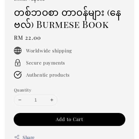
တစ်ဘဝစာ တာဝန်များ (နေ
ဗလ်) Burmese Book
Regular
RM 22.00
price
Worldwide shipping
Secure payments
Authentic products
Quantity
Add to Cart
Share