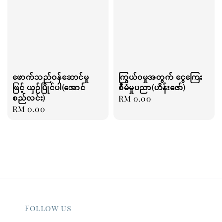
ဖောက်သည်ဝန်ဆောင်မှု
ကြွယ်ဝမှုအတွက် ငွေကြေး
ဖြင့် ယှဉ်ပြိုင်ပါ(အောင်
စီမံမှုပညာ(ဟိန်းဇော်)
စည်လင်း)
Regular
RM 0.00
Regular
RM 0.00
price
price
Follow us