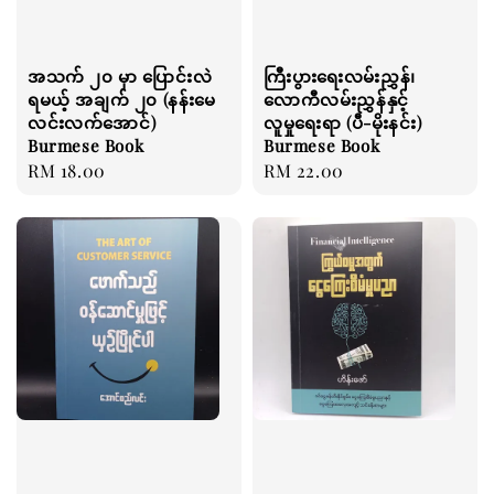
အသက် ၂၀ မှာ ပြောင်းလဲ
ကြီးပွားရေးလမ်းညွှန်၊
ရမယ့် အချက် ၂၀ (နန်းမေ
လောကီလမ်းညွှန်နှင့်
လင်းလက်အောင်)
လူမှုရေးရာ (ပီ-မိုးနင်း)
Burmese Book
Burmese Book
Regular
RM 18.00
Regular
RM 22.00
price
price