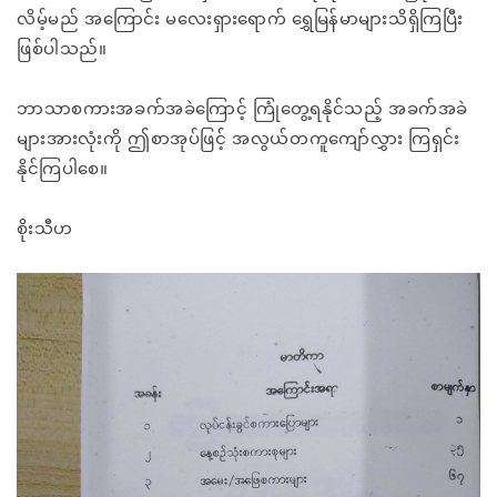
လိမ့်မည် အကြောင်း မလေးရှားရောက် ရွှေမြန်မာများသိရှိကြပြီး
ဖြစ်ပါသည်။
ဘာသာစကားအခက်အခဲကြောင့် ကြုံတွေ့ရနိုင်သည့် အခက်အခဲ
များအားလုံးကို ဤစာအုပ်ဖြင့် အလွယ်တကူကျော်လွှား ကြရှင်း
နိုင်ကြပါစေ။
စိုးသီဟ