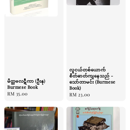
လူငယ်တစ်ယောက်
စိတ်ဓာတ်ကျနေသည် -
မိတ္တဗလဋီကာ (ဦးနု)
သော်တာမင်း (Burmese
Burmese Book
Book)
Regular
RM 35.00
Regular
RM 23.00
price
price