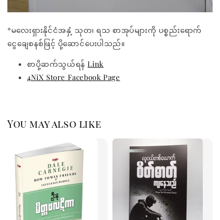
*မလေးရှားနိုင်ငံအနှံ့ သုတ၊ ရသ စာအုပ်များကို ပစ္စည်းရောက်
ငွေချေစနစ်ဖြင့် ပို့ဆောင်ပေးပါသည်။
စာပို့ဆက်သွယ်ရန်
Link
4NiX Store Facebook Page
You may also like