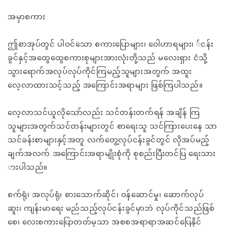
အမှာစကား
ဤစာအုပ်တွင် ပါဝင်သော စကားပြောများ၊ ဝေါဟာရများ၊ ်ငန်း
ခွင်နှင့်အထွေထွေစကားစုများအားလုံးတို့သည် မလေးရှား ငံသို့
သွားရောက်အလုပ်လုပ်ကိုင်ကြမည့်သူများအတွက် အထူး
လေ့လာထားသင့်သည့် အကြောင်းအရာများ ဖြစ်ကြပါသည်။
လေ့လာသင်ယူလိုသော်လည်း သင်တန်းတက်ရန် အချိန် ကြ
သူများအတွက်သင်တန်းများတွင် စာရေးသူ သင်ကြားပေးနေ သာ
သင်ခန်းစာများနှင့်အတူ လက်တွေ့လုပ်ငန်းခွင်တွင် လိုအပ်မည့်
ချက်အလက် အကြောင်းအရာမျိုးစုံကို စုစည်းပြီးတင်ပြ ရေးသား
ားပါသည်။
စက်ရုံ၊ အလုပ်ရုံ၊ စားသောက်ဆိုင်၊ ဝန်ဆောင်မှု၊ ဆောက်လုပ်
ဆူး၊ ကျန်းမာရေး မည်သည့်လုပ်ငန်းခွင်မှာဘဲ လုပ်ကိုင်သည်ဖြစ်
စေ၊ လေးစကားပြောတတ်မှသာ အစစအရာရာအဆင်ပြေနိုင်