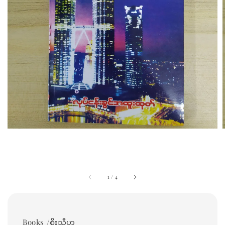
1
/
4
Books /စိုးသီဟ