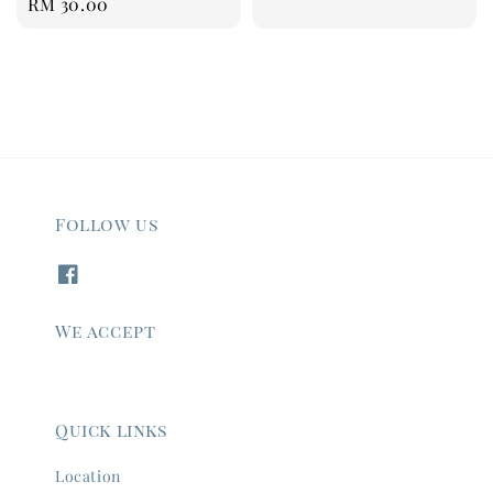
Regular
RM 30.00
price
price
Follow us
We accept
Quick links
Location