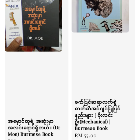
စက်ပြင်ဆရာလက်စွဲ
ဓာတ်ဆီအင်ဂျင်ပြုပြင်
နည်းများ [ စိုးလင်း
အမှောင်ထုရဲ့ အဆုံးမှာ
ဦး(Mechanical) ]
အလင်းရောင်ရှိတယ်။ (Dr
Burmese Book
Moe) Burmese Book
Regular
RM 55.00