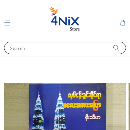
Search