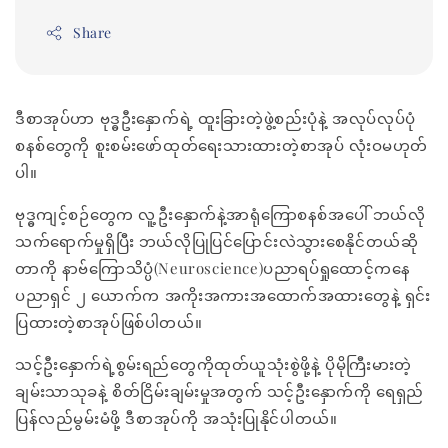
Share
ဒီစာအုပ်ဟာ ဗုဒ္ဓဦးနှောက်ရဲ့ ထူးခြားတဲ့ဖွဲ့စည်းပုံနဲ့ အလုပ်လုပ်ပုံ
စနစ်တွေကို စူးစမ်းဖော်ထုတ်ရေးသားထားတဲ့စာအုပ် လုံးဝမဟုတ်
ပါ။
ဗုဒ္ဓကျင့်စဉ်တွေက လူ့ဦးနှောက်နဲ့အာရုံကြောစနစ်အပေါ် ဘယ်လို
သက်ရောက်မှုရှိပြီး ဘယ်လိုပြုပြင်ပြောင်းလဲသွားစေနိုင်တယ်ဆို
တာကို နာဗ်ကြောသိပ္ပံ(Neuroscience)ပညာရပ်ရှုထောင့်ကနေ
ပညာရှင် ၂ ယောက်က အကိုးအကားအထောက်အထားတွေနဲ့ ရှင်း
ပြထားတဲ့စာအုပ်ဖြစ်ပါတယ်။
သင့်ဦးနှောက်ရဲ့စွမ်းရည်တွေကိုထုတ်ယူသုံးစွဲဖို့နဲ့ ပိုမိုကြီးမားတဲ့
ချမ်းသာသုခနဲ့ စိတ်ငြိမ်းချမ်းမှုအတွက် သင့်ဦးနှောက်ကို ရေရှည်
ပြန်လည်မွမ်းမံဖို့ ဒီစာအုပ်ကို အသုံးပြုနိုင်ပါတယ်။