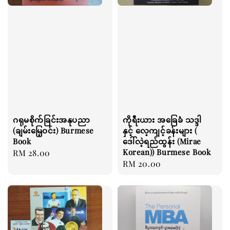
ဂရုမစိုက်ခြင်းအနုပညာ
ကိုရီးယား အခြေခံ သဒ္ဒါ
(ချမ်းမြေ့ဝင်း) Burmese
နှင့် လေ့ကျင့်ခန်းများ (
Book
ဒေါ်လဲ့ရည်ထွန်း (Mirae
Korean)) Burmese Book
Regular
RM 28.00
Regular
RM 20.00
price
price