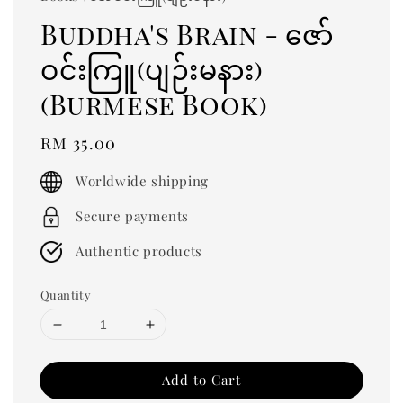
Buddha's Brain - ဇော်
ဝင်းကြူ(ပျဉ်းမနား)
(Burmese Book)
Regular
RM 35.00
price
Worldwide shipping
Secure payments
Authentic products
Quantity
Add to Cart