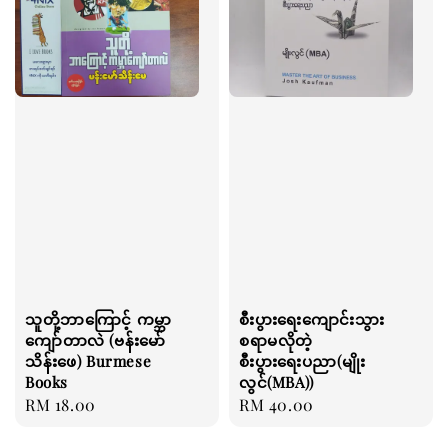
သူတို့ဘာကြောင့် ကမ္ဘာ
စီးပွားရေးကျောင်းသွား
ကျော်တာလဲ (ဗန်းမော်
စရာမလိုတဲ့
သိန်းဖေ) Burmese
စီးပွားရေးပညာ(မျိုး
Books
လွင်(MBA))
Regular
RM 18.00
Regular
RM 40.00
price
price