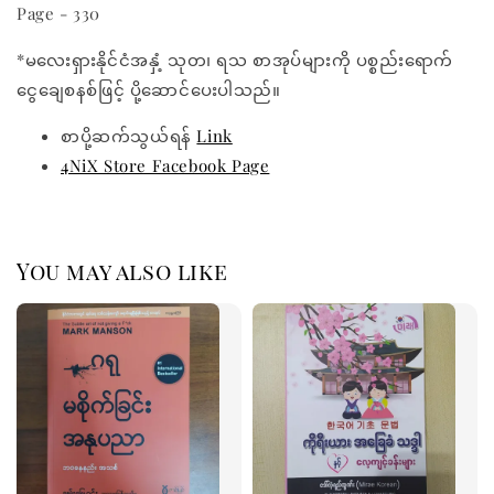
Page - 330
*မလေးရှားနိုင်ငံအနှံ့ သုတ၊ ရသ စာအုပ်များကို ပစ္စည်းရောက်
ငွေချေစနစ်ဖြင့် ပို့ဆောင်ပေးပါသည်။
စာပို့ဆက်သွယ်ရန်
Link
4NiX Store Facebook Page
You may also like