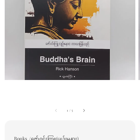
1
/
5
Books /ဇော်ဝင်းကြူ(ပျဉ်းမနား)