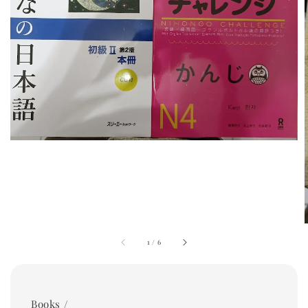
1
/
6
Books /