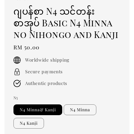
ဂျပန်စာ N4 သင်တန်း
စာအုပ် Basic N4 Minna
no Nihongo and Kanji
Regular
RM 50.00
price
Worldwide shipping
Secure payments
Authentic products
N5
N4 Minna& Kanji
N4 Minna
N4 Kanji