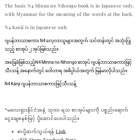
The basic N4 Minna no Nihongo book is in Japanese only,
with Myanmar for the meaning of the words at the back.
N4 Kanji is in Japanese only
ဂျပန်ဘာသာစကား N4 လေ့လာသူများအတွက် သင်တန်းတွင် အသုံးပြု
သည့် စာအုပ် ၂ အုပ်ဖြစ်သည်။
အခြေခံဖြစ်သည့်N4 Minna no Nihongo စာအုပ် ဂျပန်ဘာသာစကားဖြင့်
သီးသန့် အနောက်တွင် ဝေါဟာရ အဓိပ္ပါယ်အတွက် မြန်မာလိုပါသည်။ 
N4 Kanji 
ဂျပန်ဘာသာစကားဖြင့်သီးသန့် 
*မလေးရှားနိုင်ငံအနှံ့ သုတ၊ ရသ စာအုပ်များကို ပစ္စည်းရောက်
ငွေချေစနစ်ဖြင့် ပို့ဆောင်ပေးပါသည်။
စာပို့ဆက်သွယ်ရန်
Link
4NiX Store Facebook Page