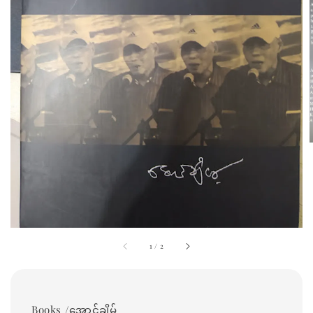
1
/
2
Books /အောင်ချိမ့်