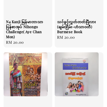
N4 Kanji မြန်မာဘာသာ
သင်ခွင့်လွှတ်တတ်ပြီလား
ပြန်စာအုပ် Nihongo
(ချမ်းငြိမ်း-ဟံသာဝတီ)
Challenge( Aye Chan
Burmese Book
Mon)
Regular
RM 20.00
Regular
RM 20.00
price
price