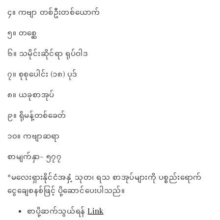
၄။ ကဗျာ တစ်ဦးတစ်ယောက်
၅။ တစ္ဆေ
၆။ သမိုင်းဆိုင်ရာ ရုပ်ဝါဒ
၇။ စုစုပေါင်း (၁၈) ပုဒ်
၈။ ယခုစာအုပ်
၉။ ရိုမန့်တစ်ခေတ်
၁၀။ ကဗျာဆရာ
စာမျက်နှာ- ၅၇၇
*မလေးရှားနိုင်ငံအနှံ့ သုတ၊ ရသ စာအုပ်များကို ပစ္စည်းရောက်
ငွေချေစနစ်ဖြင့် ပို့ဆောင်ပေးပါသည်။
စာပို့ဆက်သွယ်ရန်
Link