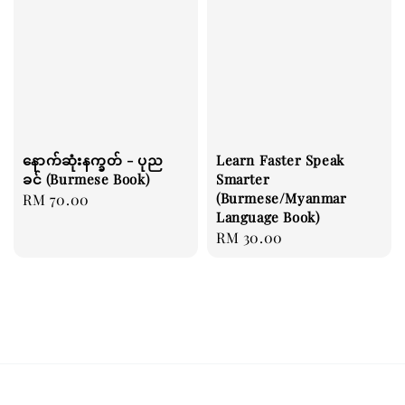
နောက်ဆုံးနက္ခတ် - ပုည
Learn Faster Speak
ခင် (Burmese Book)
Smarter
(Burmese/Myanmar
Regular
RM 70.00
Language Book)
price
Regular
RM 30.00
price