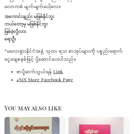
လောကဓံ မျက်မျက်ပေါ့လေ။
အကောင်းချည်း မဖြစ်နိုင်ဘူး 
ဘယ်တော့မှ မဖြစ်နိုင်ဘူး 
ဖြစ်ခဲ့လို့လား 
ရောဦး
*မလေးရှားနိုင်ငံအနှံ့ သုတ၊ ရသ စာအုပ်များကို ပစ္စည်းရောက်
ငွေချေစနစ်ဖြင့် ပို့ဆောင်ပေးပါသည်။
စာပို့ဆက်သွယ်ရန်
Link
4NiX Store Facebook Page
You may also like