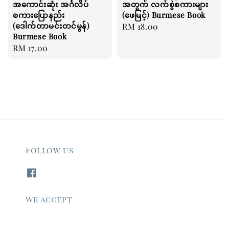
အကောင်းဆုံး အင်္ဂလိပ်
အတွက် လက်စွဲစကားများ
စကားပြောနည်း
(ဖေမြင့်) Burmese Book
(ဒေါက်တာမင်းတင်မွန်)
Regular
RM 18.00
Burmese Book
price
Regular
RM 17.00
price
Follow us
We accept