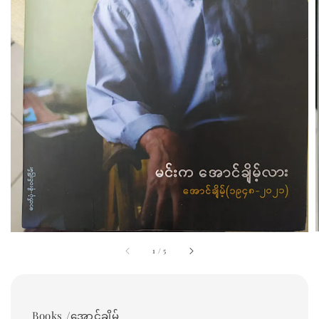
1
/
5
Books /အောင်ချိမ့်