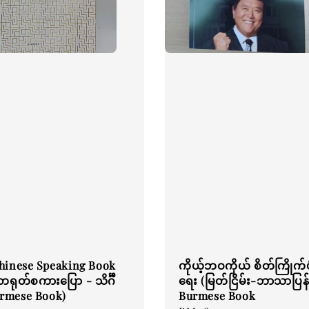
hinese Speaking Book
ကိုယ့်ဘဝကိုယ် စိတ်ကြိုက်ပု
ရုတ်စကားပြော - သိင်္ဂီ
ရေး (မြတ်ငြိမ်း-ဘာသာပြန်
urmese Book)
Burmese Book