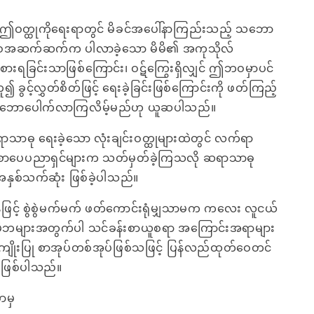
ဝတ္ထုကိုရေးရာတွင် မိခင်အပေါ်နာကြည်းသည့် သဘော
ဘဝအဆက်ဆက်က ပါလာခဲ့သော မိမိ၏ အကုသိုလ်
စားရခြင်းသာဖြစ်ကြောင်း၊ ဝဋ်ကြွေးရှိလျှင် ဤဘဝမှာပင်
ခွင့်လွှတ်စိတ်ဖြင့် ရေးခဲ့ခြင်းဖြစ်ကြောင်းကို ဖတ်ကြည့်
သဘောပေါက်လာကြလိမ့်မည်ဟု ယူဆပါသည်။
ာဓု ရေးခဲ့သော လုံးချင်းဝတ္ထုများထဲတွင် လက်ရာ
 စာပေပညာရှင်များက သတ်မှတ်ခဲ့ကြသလို ဆရာသာဓု
အနှစ်သက်ဆုံး ဖြစ်ခဲ့ပါသည်။
ဖြင့် စွဲစွဲမက်မက် ဖတ်ကောင်းရုံမျှသာမက ကလေး လူငယ်
 မိဘများအတွက်ပါ သင်ခန်းစာယူစရာ အကြောင်းအရာများ
ျိုးပြု စာအုပ်တစ်အုပ်ဖြစ်သဖြင့် ပြန်လည်ထုတ်ဝေတင်
 ဖြစ်ပါသည်။
ာမှ