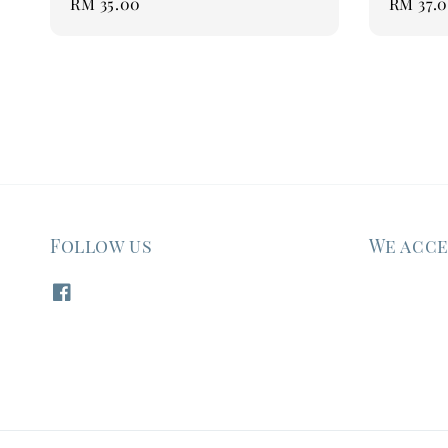
Regular
RM 35.00
Regular
RM 37.
price
price
Follow us
We acc