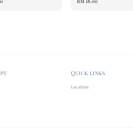
00
Regular
RM 18.00
price
ept
Quick links
Location