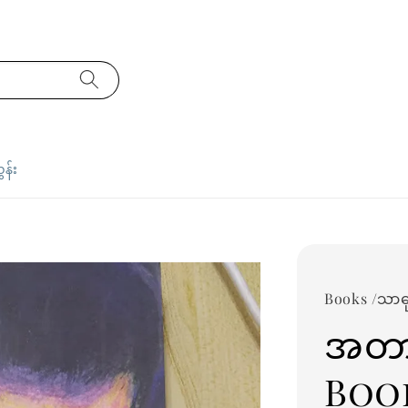
ှန်း
Books /သာဓ
အတာ
Boo