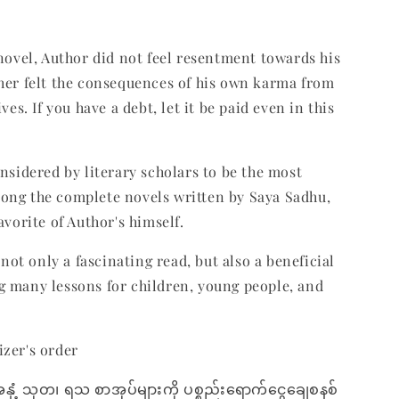
 novel, Author did not feel resentment towards his
her felt the consequences of his own karma from
ives. If you have a debt, let it be paid even in this
onsidered by literary scholars to be the most
ong the complete novels written by Saya Sadhu,
avorite of Author's himself.
s not only a fascinating read, but also a beneficial
 many lessons for children, young people, and
zer's order
အနှံ့ သုတ၊ ရသ စာအုပ်များကို ပစ္စည်းရောက်ငွေချေစနစ်