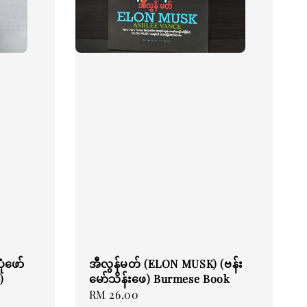
ံဖော်
အီလွန်မတ် (ELON MUSK) (ဗန်း
)
မော်သိန်းဖေ) Burmese Book
Regular
RM 26.00