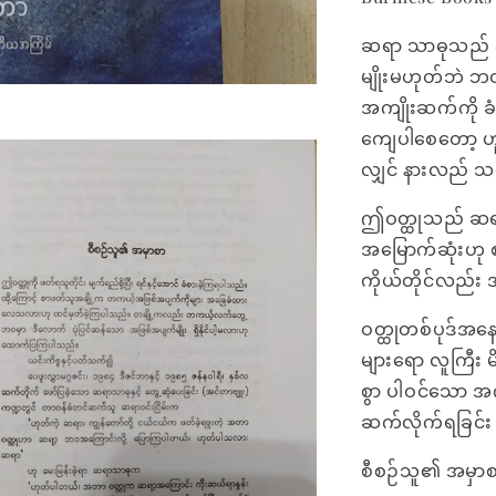
ဆရာ သာဓုသည် ဤ
မျိုးမဟုတ်ဘဲ 
အကျိုးဆက်ကို ခံ
ကျေပါစေတော့ ဟူ၍ 
လျှင် နားလည် 
ဤဝတ္ထုသည် ဆရာသ
အမြောက်ဆုံးဟု
ကိုယ်တိုင်လည်း 
ဝတ္ထုတစ်ပုဒ်အနေ
များရော လူကြီး
စွာ ပါဝင်သော အက
ဆက်လိုက်ရခြင်း
စီစဉ်သူ၏ အမှာစ