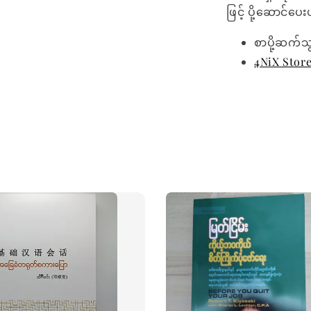
ဖြင့် ပို့ဆောင်ပ
စာပို့ဆက်သ
4NiX Stor