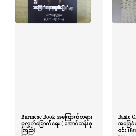
Burmese Book အကြောက်တရား
Basic C
မှလွတ်မြောက်ရေး ( အောင်ဆန်းစု
အခြေခံတ
ကြည်)
ဝင်း (B