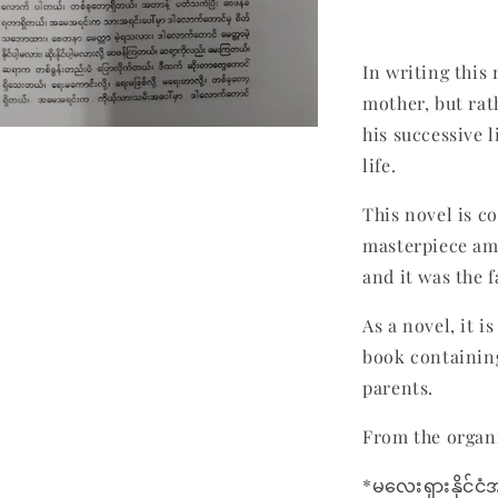
In writing this
mother, but rat
his successive l
life.
This novel is c
masterpiece am
and it was the f
As a novel, it i
book containing
parents.
From the organi
*မလေးရှားနိုင်ငံ