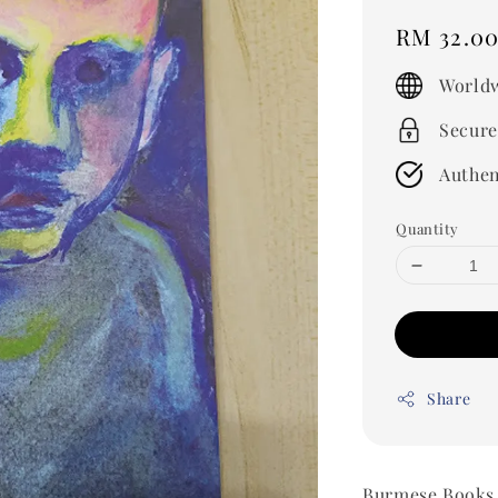
Regular
RM 32.0
price
Worldw
Secure
Authen
Quantity
Share
Burmese Books