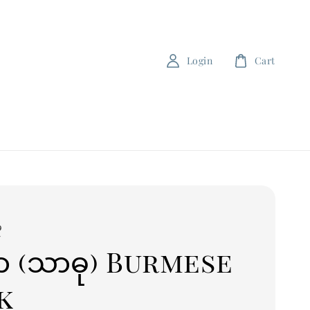
Login
Cart
ု
 (သာဓု) Burmese
k