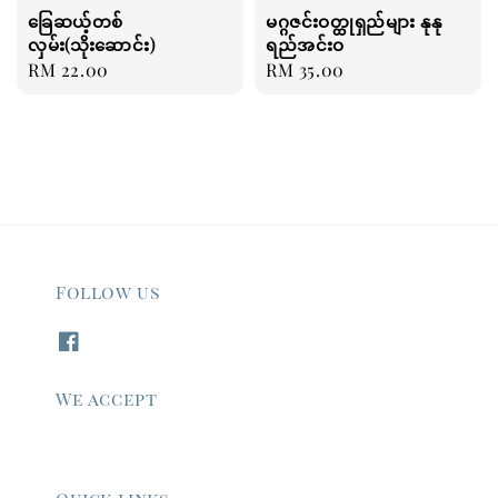
ခြေဆယ့်တစ်
မဂ္ဂဇင်းဝတ္ထုရှည်များ နုနု
လှမ်း(သိုးဆောင်း)
ရည်အင်းဝ
Regular
RM 22.00
Regular
RM 35.00
price
price
Follow us
We accept