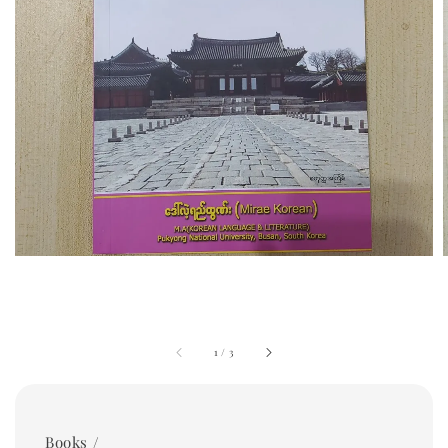
1
/
3
Books /