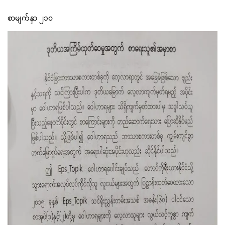
စာမျက်နှာ ၂၁၀