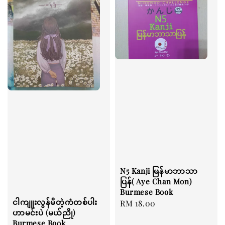
N5 Kanji မြန်မာဘာသာ
ပြန်( Aye Chan Mon)
Burmese Book
ငါကျူးလွန်မိတဲ့ကံတစ်ပါး
Regular
RM 18.00
ဟာမင်းပဲ (မယ်ညို)
price
Burmese Book