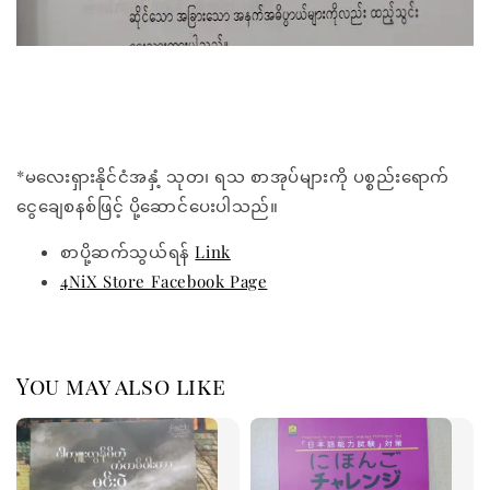
*မလေးရှားနိုင်ငံအနှံ့ သုတ၊ ရသ စာအုပ်များကို ပစ္စည်းရောက်
ငွေချေစနစ်ဖြင့် ပို့ဆောင်ပေးပါသည်။
စာပို့ဆက်သွယ်ရန်
Link
4NiX Store Facebook Page
You may also like