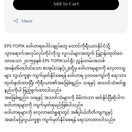
Add to Cart
Share
EPS-TOPIK ဝေါဟာရပေါင်းချုပ်တွေ တောင်ကိုရီးယားနိုင်ငံသို့ 
သွားရောက်အလုပ်လုပ်ကိုင်လိုသူ လူငယ်များအတွက် ပြဠာန်းထုတ်ဝေ
ထားသော ၂၀၁၅ခုနှစ် EPS TOPIKသင်ရိုး ညွှန်းတမ်းအသစ် 
အခန်း(၆၀)ပါဝင်သော စာအုပ်(၁)နှင့်(၂)တို့မှ ဝေါဟာရများကို လေ့လာသူ
များ လွယ်ကူစွာ ကျက်မှတ်နိုင်စေရန် ဝေါဟာရ ၄၀၀၀ကျော်ကို ရေးသား
ထုတ်နုတ်ထားပြီး ကိုရီးယား၏အခြေခံဗျည်း၊ သရနှင့် အသတ်သံဖတ်ရှု
နည်းကိုပါ ဖြည့်စွက်ထားပါသည်။
အခြေခံဗျည်း၊ သရနှင့် အသတ်သံများကို 
မိမိဘာသာ ဖတ်နိုင်ပြီဆိုပါက 
ဝေါဟာရများကို ကျက်မှတ်ရမည်ဖြစ်ပါသည်။ 
ဝေါဟာရများကို လေ့လာဖတ်ရှုရာတွင် အဓိပ္ပါယ်တိတိကျကျနှင့် 
အဆင်ပြေလွယ်ကူစွာ ကျက်မှတ်နိုင်စေရန် ရေးသားထားပါသည်။